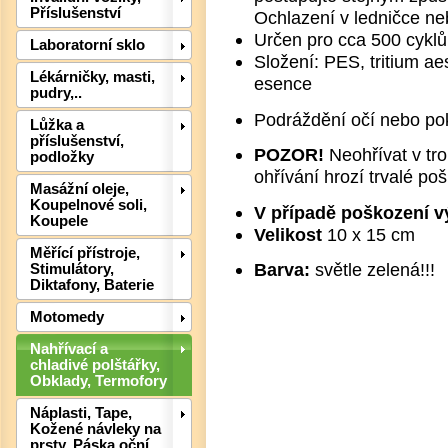
Příslušenství
Ochlazení v ledničce n
Určen pro cca 500 cyklů 
Laboratorní sklo
Složení: PES, tritium ae
Lékárničky, masti,
esence
pudry,..
Podráždění očí nebo po
Lůžka a
příslušenství,
POZOR!
Neohřívat v tro
podložky
ohřívání hrozí trvalé po
Masážní oleje,
Koupelnové soli,
V případě poškození v
Koupele
Velikost
10 x 15 cm
Det
Měřící přístroje,
Barva:
světle zelená!!!
Stimulátory,
Diktafony, Baterie
Motomedy
Nahřívací a
chladivé polštářky,
Obklady, Termofory
Náplasti, Tape,
Kožené návleky na
prsty, Páska oční