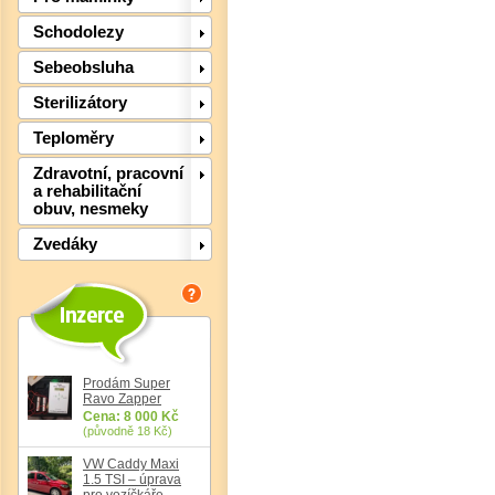
Schodolezy
Sebeobsluha
Sterilizátory
Teploměry
Zdravotní, pracovní
a rehabilitační
obuv, nesmeky
Zvedáky
Det
Prodám Super
Ravo Zapper
Cena: 8 000 Kč
(původně 18 Kč)
VW Caddy Maxi
1.5 TSI – úprava
pro vozíčkáře,