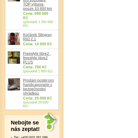
TOP výbava,
pouze 10 800 km
Cena: 699 000
Kč
(původně 1 250 000
Kč)
Kočárek Stingray
Det
R82 č.1
Cena: 14 000 Kč
Freestyle libre2 ,
freestyle libre2
PLUS
Cena: 700 Kč
(původně 1 800 Kč)
Prodám postel pro
handicapované s
bezpečnostní
ohrádkou
Cena: 20 000 Kč
(původně 29 000
Kč)
Nebojte se
nás zeptat!
Tel.: +420 603 281 096