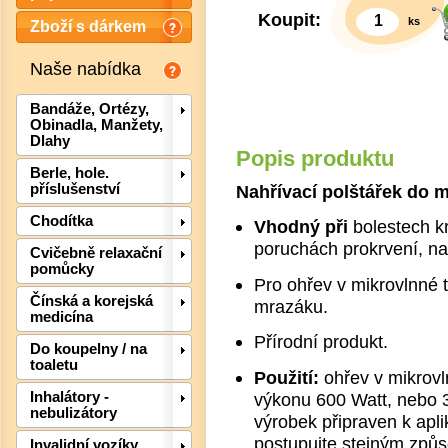
Koupit:
ks
Zboží s dárkem
Naše nabídka
Bandáže, Ortézy,
Obinadla, Manžety,
Dlahy
Popis produktu
Berle, hole.
Nahřívací polštářek do m
příslušenství
Chodítka
Vhodný při
bolestech kr
poruchách prokrvení, na
Cvičebně relaxační
pomůcky
Pro ohřev v mikrovlnné 
Čínská a korejská
mrazáku.
medicína
Det
Přírodní produkt.
Do koupelny / na
toaletu
Použití:
ohřev v mikrovl
výkonu 600 Watt, nebo 3
Inhalátory -
nebulizátory
výrobek připraven k apli
postupujte stejným způ
Invalidní vozíky,