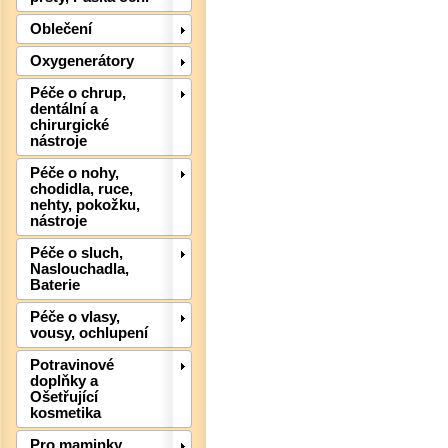
Oblečení
Oxygenerátory
Péče o chrup,
dentální a
Det
chirurgické
nástroje
Péče o nohy,
chodidla, ruce,
nehty, pokožku,
nástroje
Péče o sluch,
Naslouchadla,
Baterie
Péče o vlasy,
vousy, ochlupení
Potravinové
doplňky a
Ošetřující
kosmetika
Det
Pro maminky