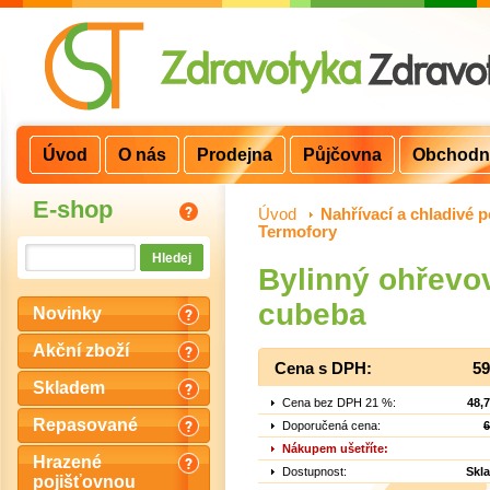
Úvod
O nás
Prodejna
Půjčovna
Obchodn
E-shop
Úvod
>
Nahřívací a chladivé p
Termofory
Bylinný ohřevov
cubeba
Novinky
Akční zboží
Cena s DPH:
59
Skladem
Cena bez DPH 21 %:
48,
Repasované
Doporučená cena:
6
Nákupem ušetříte:
Hrazené
Dostupnost:
Skl
pojišťovnou