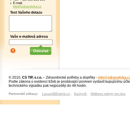
E-mail:
info@zdravotyka.cz
Text Vašeho dotazu
Vaše e-mailová adresa
© 2010,
CS TIP, s.r.o.
– Zdravotnické potřeby a doplňky -
info@zdravotyka.c
Podle zákona o evidenci tržeb je prodávající povinen vystavit kupujícímu účt
technického výpadku pak nejpozději do 48 hodin.
Partnerské odkazy:
LuxusníBižuterie.cz
,
Kuchyně
,
Wellness pobyty pro dva