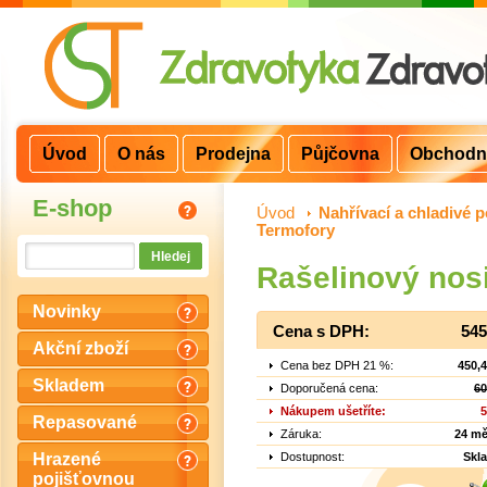
Úvod
O nás
Prodejna
Půjčovna
Obchodn
E-shop
Úvod
>
Nahřívací a chladivé p
Termofory
Rašelinový nos
Novinky
Cena s DPH:
545
Akční zboží
Cena bez DPH 21 %:
450,
Skladem
Doporučená cena:
60
Nákupem ušetříte:
5
Repasované
Záruka:
24 mě
Dostupnost:
Skl
Hrazené
pojišťovnou