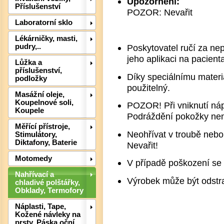
Upozornění:
Příslušenství
POZOR: Nevařit
Laboratorní sklo
Lékárničky, masti,
Poskytovatel ručí za nep
pudry,..
jeho aplikaci na pacient
Lůžka a
příslušenství,
Díky speciálnímu materi
podložky
Det
použitelný.
Masážní oleje,
Koupelnové soli,
POZOR! Při vniknutí ná
Koupele
Podráždění pokožky ne
Měřící přístroje,
Neohřívat v troubě nebo
Stimulátory,
Diktafony, Baterie
Nevařit!
Motomedy
V případě poškození se 
Nahřívací a
Výrobek může být odst
chladivé polštářky,
Obklady, Termofory
Náplasti, Tape,
Kožené návleky na
prsty, Páska oční