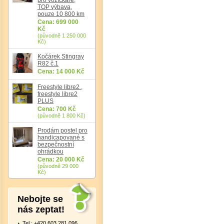
TOP výbava,
pouze 10 800 km
Cena: 699 000
Kč
(původně 1 250 000
Kč)
Kočárek Stingray
R82 č.1
Cena: 14 000 Kč
Det
Freestyle libre2 ,
freestyle libre2
PLUS
Cena: 700 Kč
(původně 1 800 Kč)
Prodám postel pro
handicapované s
bezpečnostní
ohrádkou
Cena: 20 000 Kč
(původně 29 000
Kč)
Nebojte se
nás zeptat!
Tel.: +420 603 281 096