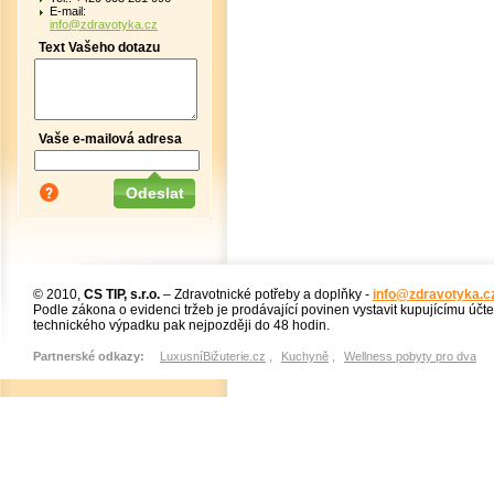
E-mail:
info@zdravotyka.cz
Text Vašeho dotazu
Vaše e-mailová adresa
© 2010,
CS TIP, s.r.o.
– Zdravotnické potřeby a doplňky -
info@zdravotyka.c
Podle zákona o evidenci tržeb je prodávající povinen vystavit kupujícímu účt
technického výpadku pak nejpozději do 48 hodin.
Partnerské odkazy:
LuxusníBižuterie.cz
,
Kuchyně
,
Wellness pobyty pro dva