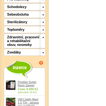
Schodolezy
Sebeobsluha
Sterilizátory
Teploměry
Zdravotní, pracovní
a rehabilitační
obuv, nesmeky
Zvedáky
Det
Prodám Super
Ravo Zapper
Cena: 8 000 Kč
(původně 18 Kč)
VW Caddy Maxi
1.5 TSI – úprava
pro vozíčkáře,