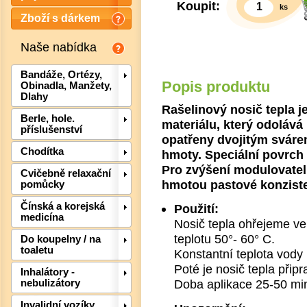
Koupit:
ks
Zboží s dárkem
Naše nabídka
Bandáže, Ortézy,
Popis produktu
Obinadla, Manžety,
Dlahy
Rašelinový nosič tepla 
Berle, hole.
materiálu, který odolává
příslušenství
opatřeny dvojitým sváre
Chodítka
hmoty. Speciální povrch 
Pro zvýšení modulovatel
Cvičebně relaxační
hmotou pastové konzist
pomůcky
Čínská a korejská
Použití:
medicína
Nosič tepla ohřejeme ve
teplotu 50°- 60° C.
Do koupelny / na
Det
toaletu
Konstantní teplota vody 
Poté je nosič tepla připr
Inhalátory -
Doba aplikace 25-50 min
nebulizátory
Invalidní vozíky,