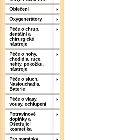
Det
Oblečení
Oxygenerátory
Péče o chrup,
dentální a
chirurgické
nástroje
Péče o nohy,
chodidla, ruce,
nehty, pokožku,
nástroje
Péče o sluch,
Naslouchadla,
Baterie
Péče o vlasy,
vousy, ochlupení
Det
Potravinové
doplňky a
Ošetřující
kosmetika
Pro maminky