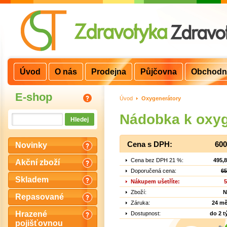
Úvod
O nás
Prodejna
Půjčovna
Obchodn
E-shop
Úvod
>
Oxygenerátory
Nádobka k oxyg
Cena s DPH:
600
Novinky
Cena bez DPH 21 %:
495,
Akční zboží
Doporučená cena:
65
Skladem
Nákupem ušetříte:
5
Zboží:
N
Repasované
Záruka:
24 mě
Hrazené
Dostupnost:
do 2 
pojišťovnou