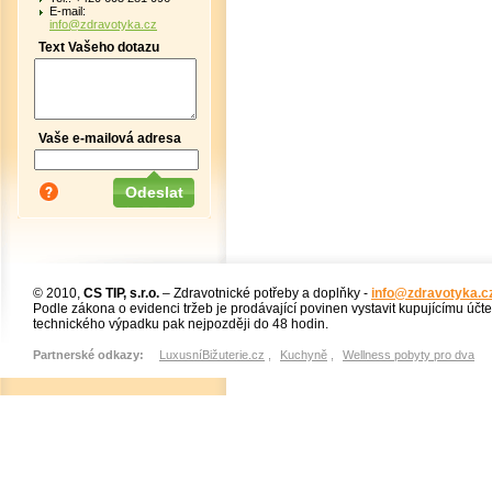
E-mail:
info@zdravotyka.cz
Text Vašeho dotazu
Vaše e-mailová adresa
© 2010,
CS TIP, s.r.o.
– Zdravotnické potřeby a doplňky -
info@zdravotyka.c
Podle zákona o evidenci tržeb je prodávající povinen vystavit kupujícímu účt
technického výpadku pak nejpozději do 48 hodin.
Partnerské odkazy:
LuxusníBižuterie.cz
,
Kuchyně
,
Wellness pobyty pro dva