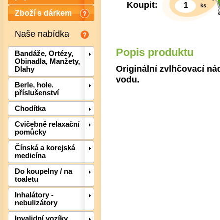
Koupit:
ks
Zboží s dárkem
Naše nabídka
Popis produktu
Bandáže, Ortézy,
Obinadla, Manžety,
Originální zvlhčovací n
Dlahy
vodu.
Berle, hole.
příslušenství
Chodítka
Cvičebně relaxační
pomůcky
Čínská a korejská
medicína
Det
Do koupelny / na
toaletu
Inhalátory -
nebulizátory
Invalidní vozíky,