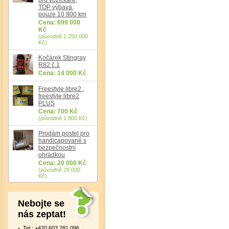
TOP výbava,
pouze 10 800 km
Cena: 699 000
Kč
Det
(původně 1 250 000
Kč)
Kočárek Stingray
R82 č.1
Cena: 14 000 Kč
Freestyle libre2 ,
freestyle libre2
PLUS
Cena: 700 Kč
(původně 1 800 Kč)
Prodám postel pro
handicapované s
bezpečnostní
ohrádkou
Cena: 20 000 Kč
(původně 29 000
Kč)
Nebojte se
nás zeptat!
Tel.: +420 603 281 096