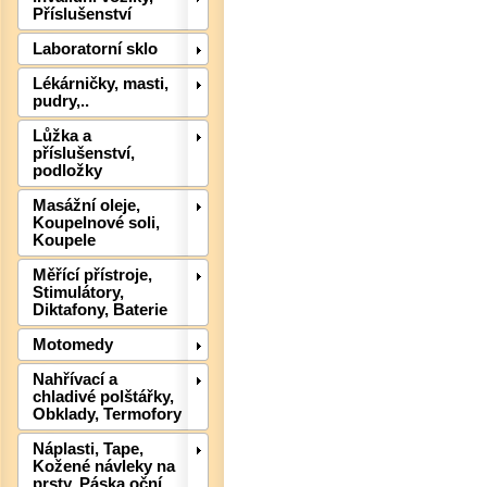
Příslušenství
Laboratorní sklo
Lékárničky, masti,
pudry,..
Lůžka a
Det
příslušenství,
podložky
Masážní oleje,
Koupelnové soli,
Koupele
Měřící přístroje,
Stimulátory,
Diktafony, Baterie
Motomedy
Nahřívací a
chladivé polštářky,
Obklady, Termofory
Náplasti, Tape,
Kožené návleky na
prsty, Páska oční