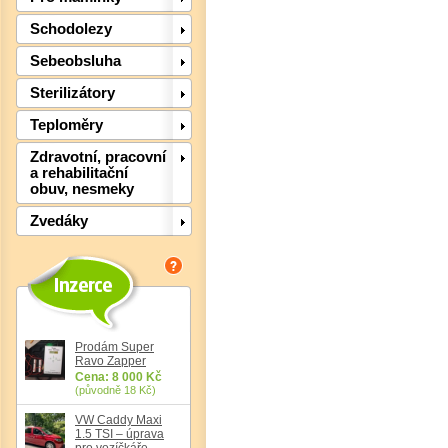
Schodolezy
Sebeobsluha
Sterilizátory
Teploměry
Zdravotní, pracovní
a rehabilitační
obuv, nesmeky
Zvedáky
Det
Prodám Super
Ravo Zapper
Cena: 8 000 Kč
(původně 18 Kč)
VW Caddy Maxi
1.5 TSI – úprava
pro vozíčkáře,