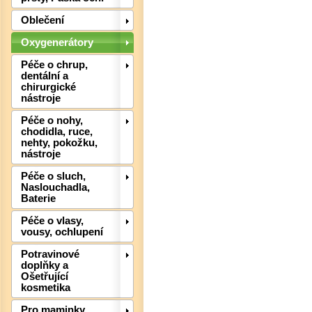
Oblečení
Det
Oxygenerátory
Péče o chrup,
dentální a
chirurgické
nástroje
Péče o nohy,
chodidla, ruce,
nehty, pokožku,
nástroje
Péče o sluch,
Naslouchadla,
Baterie
Péče o vlasy,
vousy, ochlupení
Potravinové
doplňky a
Ošetřující
kosmetika
Det
Pro maminky