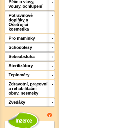
Péče o vlasy,
vousy, ochlupení
Det
Potravinové
doplňky a
Ošetřující
kosmetika
Pro maminky
Schodolezy
Sebeobsluha
Sterilizátory
Teploměry
Zdravotní, pracovní
a rehabilitační
obuv, nesmeky
Zvedáky
Det