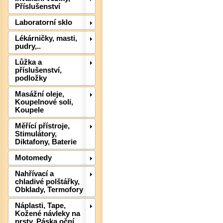
Příslušenství
Laboratorní sklo
Lékárničky, masti,
pudry,..
Lůžka a
příslušenství,
podložky
Det
Masážní oleje,
Koupelnové soli,
Koupele
Měřící přístroje,
Stimulátory,
Diktafony, Baterie
Motomedy
Nahřívací a
chladivé polštářky,
Obklady, Termofory
Náplasti, Tape,
Kožené návleky na
prsty, Páska oční