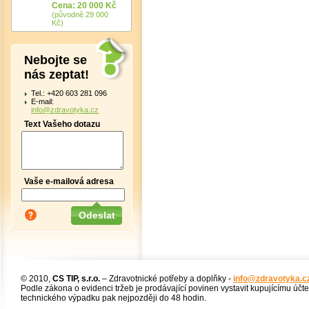
Cena: 20 000 Kč
(původně 29 000
Kč)
Nebojte se
nás zeptat!
Tel.: +420 603 281 096
E-mail:
info@zdravotyka.cz
Text Vašeho dotazu
Vaše e-mailová adresa
© 2010,
CS TIP, s.r.o.
– Zdravotnické potřeby a doplňky -
info@zdravotyka.c
Podle zákona o evidenci tržeb je prodávající povinen vystavit kupujícímu účt
technického výpadku pak nejpozději do 48 hodin.