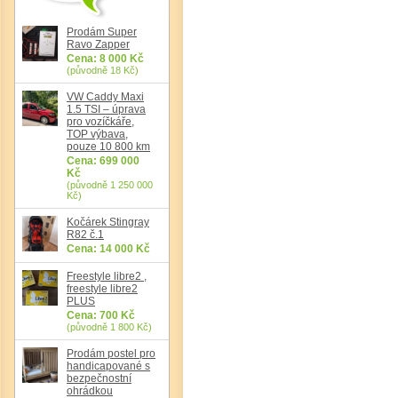
Prodám Super
Ravo Zapper
Cena: 8 000 Kč
(původně 18 Kč)
VW Caddy Maxi
1.5 TSI – úprava
pro vozíčkáře,
TOP výbava,
pouze 10 800 km
Cena: 699 000
Det
Kč
(původně 1 250 000
Kč)
Kočárek Stingray
R82 č.1
Cena: 14 000 Kč
Freestyle libre2 ,
freestyle libre2
PLUS
Cena: 700 Kč
(původně 1 800 Kč)
Prodám postel pro
handicapované s
bezpečnostní
ohrádkou