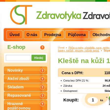
Úvod
O nás
Prodejna
Půjčovna
Obchodn
E-shop
Úvod
>
Péče o nohy, chodidla, ruce, nehty
štipky, kleště, pinzety, rašple apod.
>
Štip
Kleště na kůži 
Novinky
Cena s DPH:
110
Akční zboží
Cena bez DPH 21 %:
90,
Záruka:
24 mě
Skladem
Dostupnost:
Skl
Repasované
Koupit:
ks
Hrazené
pojišťovnou