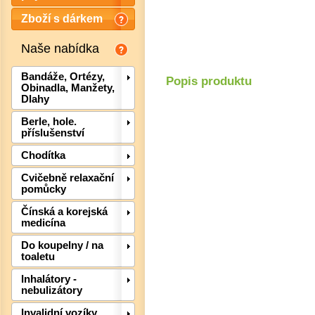
Zboží s dárkem
Naše nabídka
Bandáže, Ortézy,
Popis produktu
Obinadla, Manžety,
Dlahy
Berle, hole.
příslušenství
Chodítka
Cvičebně relaxační
pomůcky
Det
Čínská a korejská
medicína
Do koupelny / na
toaletu
Inhalátory -
nebulizátory
Invalidní vozíky,