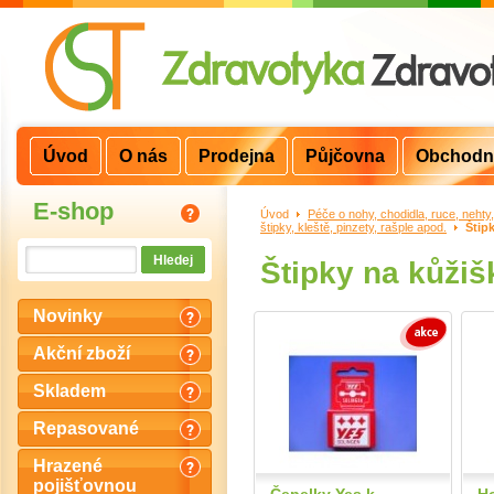
Úvod
O nás
Prodejna
Půjčovna
Obchodn
E-shop
Úvod
>
Péče o nohy, chodidla, ruce, nehty
štipky, kleště, pinzety, rašple apod.
>
Štip
Štipky na kůžiš
Novinky
Akční zboží
Skladem
Repasované
Hrazené
pojišťovnou