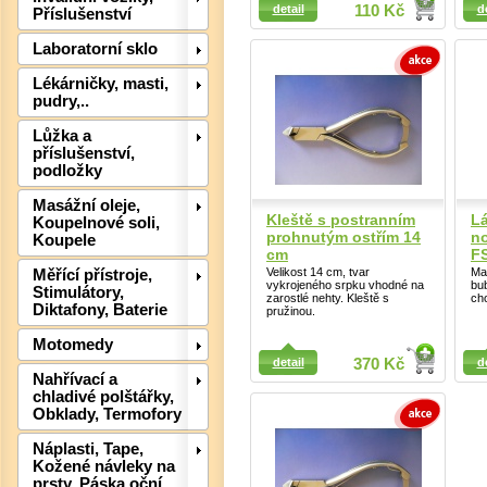
detail
110 Kč
d
Příslušenství
Laboratorní sklo
Lékárničky, masti,
pudry,..
Lůžka a
příslušenství,
podložky
Det
Masážní oleje,
Kleště s postranním
L
Koupelnové soli,
prohnutým ostřím 14
n
Koupele
cm
F
Velikost 14 cm, tvar
Mas
Měřící přístroje,
vykrojeného srpku vhodné na
bu
Stimulátory,
zarostlé nehty. Kleště s
cho
Diktafony, Baterie
pružinou.
Motomedy
Detail
Detail
detail
370 Kč
d
Nahřívací a
chladivé polštářky,
Obklady, Termofory
Náplasti, Tape,
Kožené návleky na
prsty, Páska oční