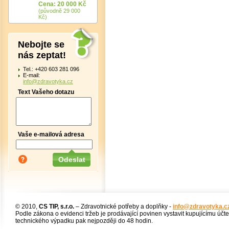
Cena: 20 000 Kč
(původně 29 000
Kč)
Nebojte se
nás zeptat!
Tel.: +420 603 281 096
E-mail:
info@zdravotyka.cz
Text Vašeho dotazu
Vaše e-mailová adresa
© 2010,
CS TIP, s.r.o.
– Zdravotnické potřeby a doplňky -
info@zdravotyka.c
Podle zákona o evidenci tržeb je prodávající povinen vystavit kupujícímu účt
technického výpadku pak nejpozději do 48 hodin.