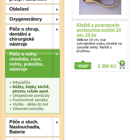
Oblečení
Oxygenerátory
Kleště s postranním
Péče o chrup,
prohnutým ostřím 14
dentální a
cm, 10 ks
chirurgické
Velikost 14 cm, tvar
vykrojeného srpku vhodné na
nástroje
zarostlé nehty. Kleště s
pružinou.
Péče o nohy,
Det
chodidla, ruce,
nehty, pokožku,
detail
2 300 Kč
nástroje
Infrazářiče
Nůžky, štipky, kleště,
pinzety, rašple apod.
Ortopedické pomůcky
Punčochové výrobky
Vložky - stélky do bot
Zdravotní ponožky
Péče o sluch,
Naslouchadla,
Baterie
Det