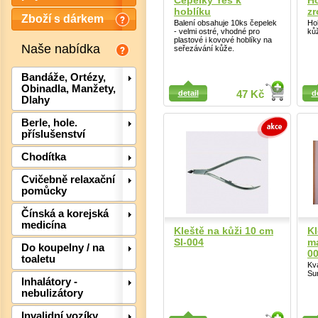
Čepelky Yes k
Ho
hoblíku
zr
Zboží s dárkem
Balení obsahuje 10ks čepelek
Ho
- velmi ostré, vhodné pro
kůž
plastové i kovové hoblíky na
Naše nabídka
seřezávání kůže.
Bandáže, Ortézy,
Detail
Detail
Obinadla, Manžety,
detail
47 Kč
d
Dlahy
Berle, hole.
příslušenství
Chodítka
Cvičebně relaxační
pomůcky
Det
Čínská a korejská
medicína
Kleště na kůži 10 cm
Kl
SI-004
ma
Do koupelny / na
00
toaletu
Kva
Sur
Inhalátory -
nebulizátory
Invalidní vozíky,
Detail
Detail