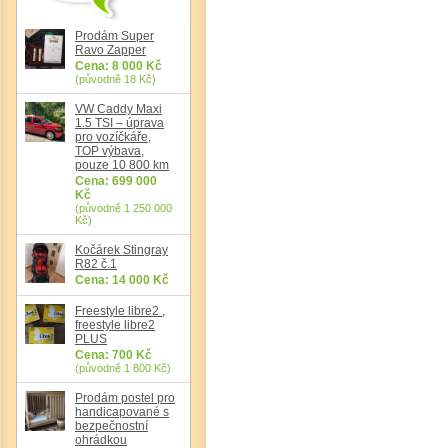
Prodám Super
Ravo Zapper
Cena: 8 000 Kč
(původně 18 Kč)
VW Caddy Maxi
1.5 TSI – úprava
pro vozíčkáře,
TOP výbava,
pouze 10 800 km
Det
Cena: 699 000
Kč
(původně 1 250 000
Kč)
Kočárek Stingray
R82 č.1
Cena: 14 000 Kč
Freestyle libre2 ,
freestyle libre2
PLUS
Cena: 700 Kč
(původně 1 800 Kč)
Prodám postel pro
handicapované s
bezpečnostní
ohrádkou