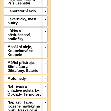
Příslušenství
Laboratorní sklo
Lékárničky, masti,
pudry,..
Lůžka a
příslušenství,
podložky
Masážní oleje,
Koupelnové soli,
Koupele
Det
Měřící přístroje,
Stimulátory,
Diktafony, Baterie
Motomedy
Nahřívací a
chladivé polštářky,
Obklady, Termofory
Náplasti, Tape,
Kožené návleky na
prsty, Páska oční