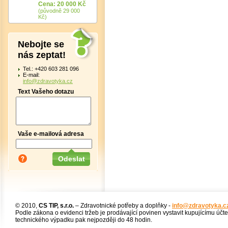
Cena: 20 000 Kč
(původně 29 000
Kč)
Nebojte se
nás zeptat!
Tel.: +420 603 281 096
E-mail:
info@zdravotyka.cz
Text Vašeho dotazu
Vaše e-mailová adresa
© 2010,
CS TIP, s.r.o.
– Zdravotnické potřeby a doplňky -
info@zdravotyka.c
Podle zákona o evidenci tržeb je prodávající povinen vystavit kupujícímu účt
technického výpadku pak nejpozději do 48 hodin.