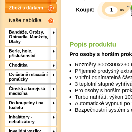
Zboží s dárkem
Koupit:
ks
Naše nabídka
Bandáže, Ortézy,
Obinadla, Manžety,
Dlahy
Popis produktu
Berle, hole.
Pro osoby s horším prok
příslušenství
Rozměry 300x300x230 m
Chodítka
Příjemně prodyšný extr
Cvičebně relaxační
Vnitřní odnímatelná část
pomůcky
3 teplotní stupně vyhřív
Čínská a korejská
Pro osoby s horším pro
medicína
Turbo nahřátí, výkon 1
Automatické vypnutí po 
Do koupelny / na
toaletu
Bezpečnostní systém s o
Det
Inhalátory -
nebulizátory
Invalidní vozíky,