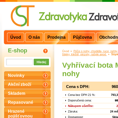
Úvod
O nás
Prodejna
Půjčovna
Obchodn
E-shop
Úvod
>
Péče o nohy, chodidla, ruce, nehty
štipky, kleště, pinzety, rašple apod.
>
Štip
Vyhřívací bota
nohy
Novinky
Akční zboží
Cena s DPH:
960
Skladem
Cena bez DPH 21 %:
793,
Doporučená cena:
98
Repasované
Nákupem ušetříte:
2
Hrazené
Záruka:
24 mě
pojišťovnou
Dostupnost:
Skl