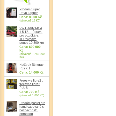
Prodám Super
Ravo Zapper
Cena: 8 000 Kč
(původně 18 Kč)
VW Caddy Maxi
1.5 TSI – úprava
pro vozíčkáře,
TOP výbava,
Det
pouze 10 800 km
Cena: 699 000
Kč
(původně 1 250 000
Kč)
Kočárek Stingray
R82 č.1
Cena: 14 000 Kč
Freestyle libre2 ,
freestyle libre2
PLUS
Cena: 700 Kč
(původně 1 800 Kč)
Prodám postel pro
handicapované s
bezpečnostní
ohrádkou