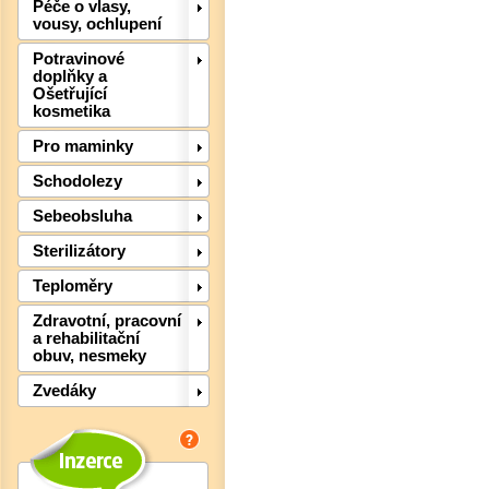
Péče o vlasy,
vousy, ochlupení
Potravinové
doplňky a
Ošetřující
kosmetika
Pro maminky
Schodolezy
Sebeobsluha
Sterilizátory
Det
Teploměry
Zdravotní, pracovní
a rehabilitační
obuv, nesmeky
Zvedáky