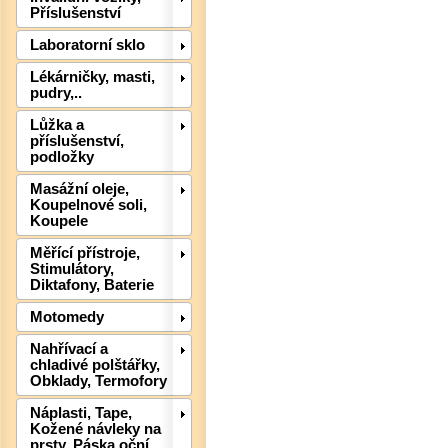
Příslušenství
Laboratorní sklo
Lékárničky, masti,
pudry,..
Lůžka a
příslušenství,
podložky
Det
Masážní oleje,
Koupelnové soli,
Koupele
Měřící přístroje,
Stimulátory,
Diktafony, Baterie
Motomedy
Nahřívací a
chladivé polštářky,
Obklady, Termofory
Náplasti, Tape,
Kožené návleky na
prsty, Páska oční