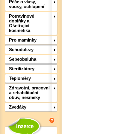
Péče o vlasy,
vousy, ochlupení
Potravinové
doplňky a
Ošetřující
kosmetika
Pro maminky
Schodolezy
Sebeobsluha
Det
Sterilizátory
Teploměry
Zdravotní, pracovní
a rehabilitační
obuv, nesmeky
Zvedáky