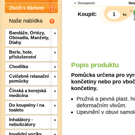
Dostupnost:
Skl
Zboží s dárkem
Koupit:
ks
Naše nabídka
Bandáže, Ortézy,
Obinadla, Manžety,
Dlahy
Berle, hole.
příslušenství
Popis produktu
Chodítka
Pomůcka určena pro vyr
Cvičebně relaxační
končetiny nebo pro vboč
pomůcky
končetiny.
Det
Čínská a korejská
medicína
Pružná a pevná plast. h
deformačním vlivům.
Do koupelny / na
toaletu
Upevnění v obuvi samolep
Inhalátory -
nebulizátory
Invalidní vozíky,