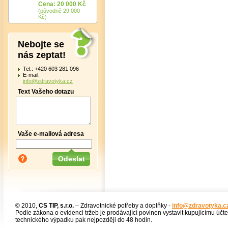
Cena: 20 000 Kč
(původně 29 000
Kč)
Nebojte se
nás zeptat!
Tel.: +420 603 281 096
E-mail:
info@zdravotyka.cz
Text Vašeho dotazu
Vaše e-mailová adresa
© 2010,
CS TIP, s.r.o.
– Zdravotnické potřeby a doplňky -
info@zdravotyka.c
Podle zákona o evidenci tržeb je prodávající povinen vystavit kupujícímu účt
technického výpadku pak nejpozději do 48 hodin.