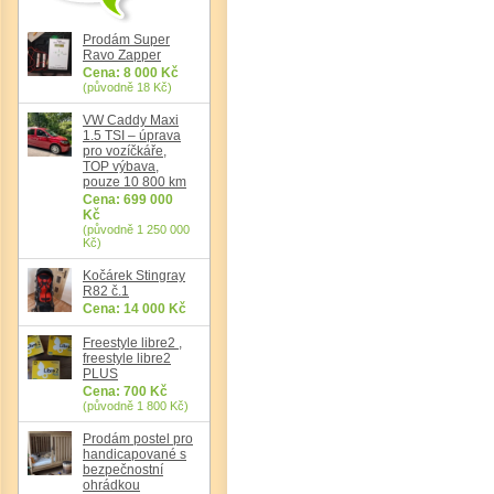
Prodám Super
Ravo Zapper
Cena: 8 000 Kč
Det
(původně 18 Kč)
VW Caddy Maxi
1.5 TSI – úprava
pro vozíčkáře,
TOP výbava,
pouze 10 800 km
Cena: 699 000
Kč
(původně 1 250 000
Kč)
Kočárek Stingray
R82 č.1
Cena: 14 000 Kč
Freestyle libre2 ,
freestyle libre2
PLUS
Cena: 700 Kč
(původně 1 800 Kč)
Prodám postel pro
handicapované s
bezpečnostní
ohrádkou