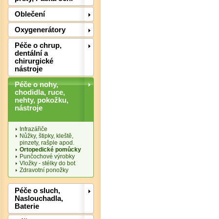
Oblečení
Det
Oxygenerátory
Péče o chrup,
dentální a
chirurgické
nástroje
Péče o nohy,
chodidla, ruce,
nehty, pokožku,
nástroje
Infrazářiče
Nůžky, štipky, kleště,
pinzety, rašple apod.
Ortopedické pomůcky
Punčochové výrobky
Vložky - stélky do bot
Zdravotní ponožky
Det
Péče o sluch,
Naslouchadla,
Baterie