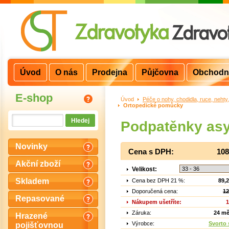
Úvod
O nás
Prodejna
Půjčovna
Obchodn
E-shop
Úvod
>
Péče o nohy, chodidla, ruce, nehty
Ortopedické pomůcky
Podpatěnky asy
Novinky
Cena s DPH:
108
Akční zboží
Velikost:
Skladem
Cena bez DPH 21 %:
89,
Doporučená cena:
12
Repasované
Nákupem ušetříte:
1
Záruka:
24 mě
Hrazené
Výrobce:
Svorto s
pojišťovnou