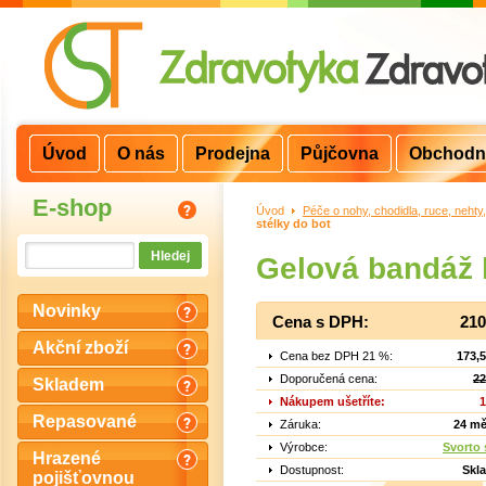
Úvod
O nás
Prodejna
Půjčovna
Obchodn
E-shop
Úvod
>
Péče o nohy, chodidla, ruce, nehty
stélky do bot
Gelová bandáž 
Novinky
Cena s DPH:
210
Akční zboží
Cena bez DPH 21 %:
173,
Doporučená cena:
22
Skladem
Nákupem ušetříte:
1
Repasované
Záruka:
24 mě
Výrobce:
Svorto s
Hrazené
Dostupnost:
Skl
pojišťovnou