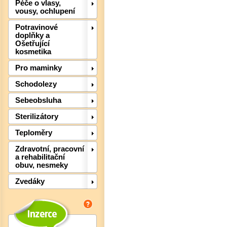
Péče o vlasy,
vousy, ochlupení
Potravinové
doplňky a
Ošetřující
kosmetika
Pro maminky
Schodolezy
Sebeobsluha
Sterilizátory
Det
Teploměry
Zdravotní, pracovní
a rehabilitační
obuv, nesmeky
Zvedáky