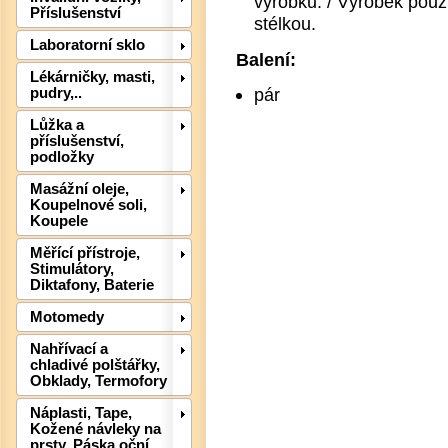
výrobku. / Výrobek použí
Příslušenství
stélkou.
Laboratorní sklo
Balení:
Lékárničky, masti,
Det
pár
pudry,..
Lůžka a
příslušenství,
podložky
Masážní oleje,
Koupelnové soli,
Koupele
Měřící přístroje,
Stimulátory,
Diktafony, Baterie
Motomedy
Nahřívací a
chladivé polštářky,
Obklady, Termofory
Náplasti, Tape,
Kožené návleky na
Det
prsty, Páska oční