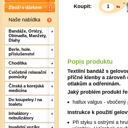
Koupit:
ks
Zboží s dárkem
Naše nabídka
Bandáže, Ortézy,
Obinadla, Manžety,
Dlahy
Berle, hole.
příslušenství
Popis produktu
Chodítka
Textilní bandáž s gelovo
Det
Cvičebně relaxační
příčné klenby a zároveň 
pomůcky
otlakům a odřeninám.
Čínská a korejská
medicína
Jaký problém produkt ře
Do koupelny / na
hallux valgus - vbočený p
toaletu
Instrukce k použití gelo
Inhalátory -
nebulizátory
Při styku s ostrými a h
Invalidní vozíky,