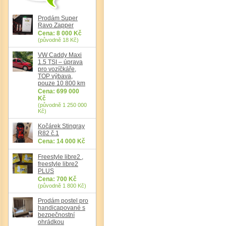
Prodám Super
Ravo Zapper
Cena: 8 000 Kč
(původně 18 Kč)
VW Caddy Maxi
1.5 TSI – úprava
Det
pro vozíčkáře,
TOP výbava,
pouze 10 800 km
Cena: 699 000
Kč
(původně 1 250 000
Kč)
Kočárek Stingray
R82 č.1
Cena: 14 000 Kč
Freestyle libre2 ,
freestyle libre2
PLUS
Cena: 700 Kč
(původně 1 800 Kč)
Prodám postel pro
handicapované s
bezpečnostní
ohrádkou