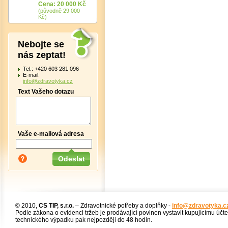
Cena: 20 000 Kč
(původně 29 000
Kč)
Nebojte se
nás zeptat!
Tel.: +420 603 281 096
E-mail:
info@zdravotyka.cz
Text Vašeho dotazu
Vaše e-mailová adresa
© 2010,
CS TIP, s.r.o.
– Zdravotnické potřeby a doplňky -
info@zdravotyka.c
Podle zákona o evidenci tržeb je prodávající povinen vystavit kupujícímu účt
technického výpadku pak nejpozději do 48 hodin.