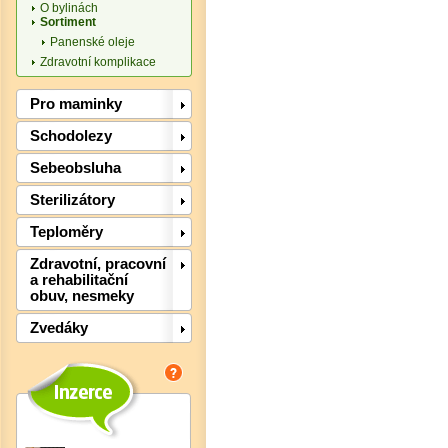
O bylinách
Sortiment
Panenské oleje
Zdravotní komplikace
Det
Pro maminky
Schodolezy
Sebeobsluha
Sterilizátory
Teploměry
Zdravotní, pracovní
a rehabilitační
obuv, nesmeky
Zvedáky
Det