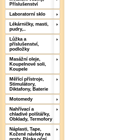
Příslušenství
Laboratorní sklo
Lékárničky, masti,
pudry,..
Det
Lůžka a
příslušenství,
podložky
Masážní oleje,
Koupelnové soli,
Koupele
Měřící přístroje,
Stimulátory,
Diktafony, Baterie
Motomedy
Nahřívací a
chladivé polštářky,
Obklady, Termofory
Det
Náplasti, Tape,
Kožené návleky na
prsty, Páska oční