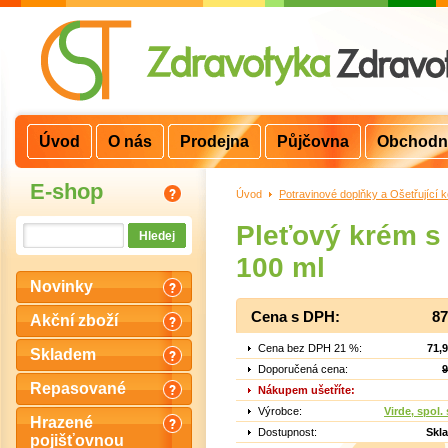
Úvod
O nás
Prodejna
Půjčovna
Obchodn
E-shop
Úvod
>
Potravinové doplňky a Ošetřující 
Pleťový krém s
100 ml
Novinky
Cena s DPH:
87
Akční zboží
Cena bez DPH 21 %:
71,
Skladem
Doporučená cena:
9
Repasované
Nákupem ušetříte:
Výrobce:
Virde, spol. 
Hrazené
Dostupnost:
Skl
pojišťovnou