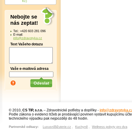
Kč)
Nebojte se
nás zeptat!
Tel.: +420 603 281 096
E-mail:
info@zdravotyka.cz
Text Vašeho dotazu
Vaše e-mailová adresa
© 2010,
CS TIP, s.r.o.
– Zdravotnické potřeby a doplňky -
info@zdravotyka.c
Podle zákona o evidenci tržeb je prodávající povinen vystavit kupujícímu účt
technického výpadku pak nejpozději do 48 hodin.
Partnerské odkazy:
LuxusníBižuterie.cz
,
Kuchyně
,
Wellness pobyty pro dva