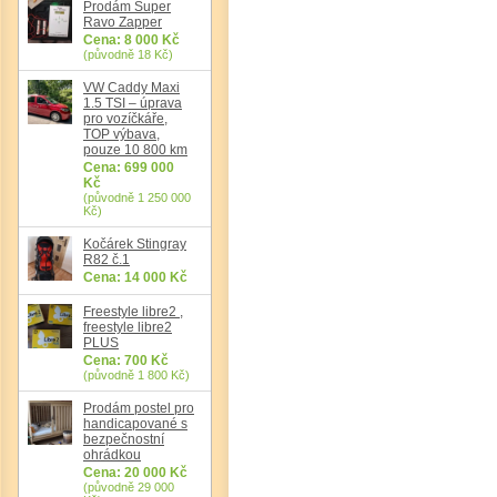
Prodám Super
Ravo Zapper
Cena: 8 000 Kč
(původně 18 Kč)
VW Caddy Maxi
1.5 TSI – úprava
pro vozíčkáře,
TOP výbava,
pouze 10 800 km
Cena: 699 000
Kč
(původně 1 250 000
Kč)
Kočárek Stingray
R82 č.1
Cena: 14 000 Kč
Freestyle libre2 ,
freestyle libre2
PLUS
Cena: 700 Kč
(původně 1 800 Kč)
Prodám postel pro
handicapované s
bezpečnostní
ohrádkou
Cena: 20 000 Kč
(původně 29 000