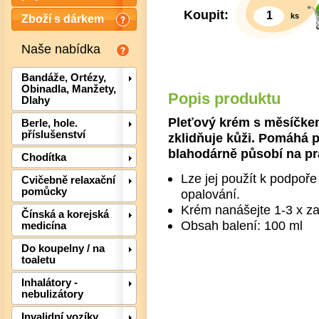
Koupit:
ks
Zboží s dárkem
Naše nabídka
Bandáže, Ortézy,
Obinadla, Manžety,
Popis produktu
Dlahy
Pleťový krém s měsíčkem
Berle, hole.
příslušenství
zklidňuje kůži. Pomáhá 
blahodárně působí na pra
Chodítka
Lze jej použít k podpoře
Cvičebně relaxační
pomůcky
opalování.
Det
Krém nanášejte 1-3 x za
Čínská a korejská
Obsah balení: 100 ml
medicína
Do koupelny / na
toaletu
Inhalátory -
nebulizátory
Invalidní vozíky,