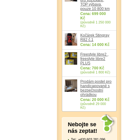
TOP výbava,
pouze 10 800 km
Cena: 699 000
Kč
(původně 1 250 000
Kč)
Kočárek Stingray
R82 č.1
Cena: 14 000 Kč
Freestyle libre2 ,
freestyle libre2
PLUS
Cena: 700 Kč
(původně 1 800 Kč)
Prodám postel pro
handicapované s
bezpečnostní
ohrádkou
Cena: 20 000 Kč
(původně 29 000
Kč)
Nebojte se
nás zeptat!
Tel.: +420 603 281 096