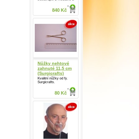
840 Kč
Nůžky nehtové
zahnuté 11,5 cm
(Surgicrafts)
Kvalitní nůžky od fy.
Surgicrafts.
80 Kč