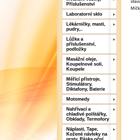
stav
Příslušenství
Míčk
Laboratorní sklo
Lékárničky, masti,
pudry,..
Lůžka a
příslušenství,
podložky
Masážní oleje,
Koupelnové soli,
Koupele
Měřící přístroje,
Stimulátory,
Diktafony, Baterie
Motomedy
Nahřívací a
chladivé polštářky,
Obklady, Termofory
Náplasti, Tape,
Kožené návleky na
prsty, Páska oční