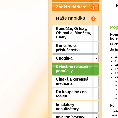
Zboží s dárkem
Naše nabídka
Pop
Bandáže, Ortézy,
Obinadla, Manžety,
Pomů
Dlahy
koj
Míčk
Berle, hole.
příslušenství
Je t
A
Chodítka
O
A
Cvičebně relaxační
Cy
pomůcky
P
Z
Čínská a korejská
medicína
Do koupelny / na
toaletu
Inhalátory -
Pomá
nebulizátory
Tout
zašk
Invalidní vozíky,