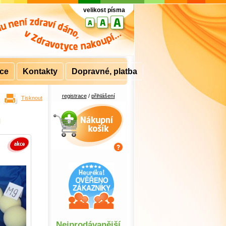
velikost písma
rce
Kontakty
Dopravné, platba
registrace
/
přihlášení
Tisknout
Nákupní košík
m
Nejprodávanější