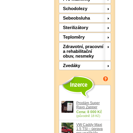
Schodolezy
Sebeobsluha
Sterilizátory
Teploměry
Zdravotní, pracovní
a rehabilitační
obuv, nesmeky
Zvedáky
Prodám Super
Ravo Zapper
Cena: 8 000 Kč
(původně 18 Kč)
VW Caddy Maxi
1.5 TSI – úprava
pro vozíčkáře,