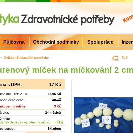
Půjčovna
Obchodní podmínky
Spolupráce
Inze
>
Cvičebně relaxační pomůcky
Zpět
renový míček na míčkování 2 c
ena s DPH:
17 Kč
ena bez DPH 21 %:
14,05 Kč
oporučená cena:
20 Kč
ákupem ušetříte:
3 Kč
áruka:
24 měsíců
ýrobce:
deněk Jebavý - výroba masážních míčků
ostupnost:
Skladem