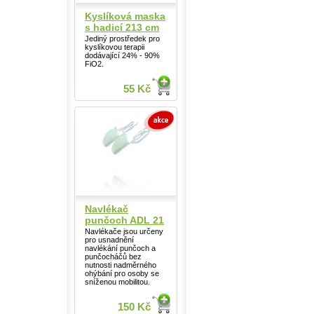
Kyslíková maska
s hadicí 213 cm
Jediný prostředek pro
kyslíkovou terapii
dodávající 24% - 90%
FiO2.
55 Kč
Navlékač
punčoch ADL 21
Navlékače jsou určeny
pro usnadnění
navlékání punčoch a
punčocháčů bez
nutnosti nadměrného
ohýbání pro osoby se
sníženou mobilitou.
150 Kč