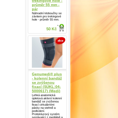
trekingové hole -
průměr 55 mm -
pár
Náhradní kloboučky se
závitem pro trekingové
hole - průměr 55 mm.
50 Kč
Genumedi® plus
- kolenní bandáž
se zvýšenou
fixací (SÚKL:04-
5000617) (Medi)
Lehká anatomická
úpletová aktivní kolenní
bandáž se zvýšenou
fixací cirkulárními
pásky na stehně a
podkolení.
Protiskluzový systém
sestávající z mediálně a