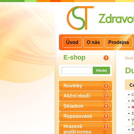
3
2
1
Úvod
O nás
Prodejna
E-shop
Úvod
Du
C
Novinky
C
Akční zboží
D
Skladem
N
Z
Repasované
V
Z
Hrazené
D
pojišťovnou