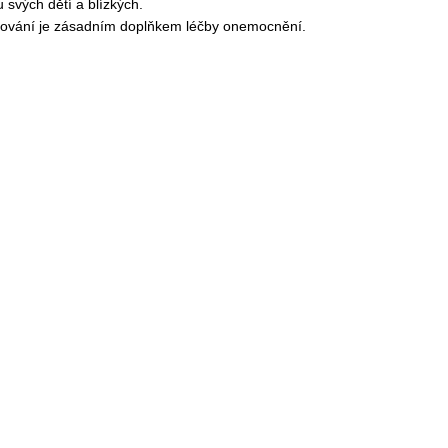
u svých dětí a blízkých.
ování je zásadním doplňkem léčby onemocnění.
Detail