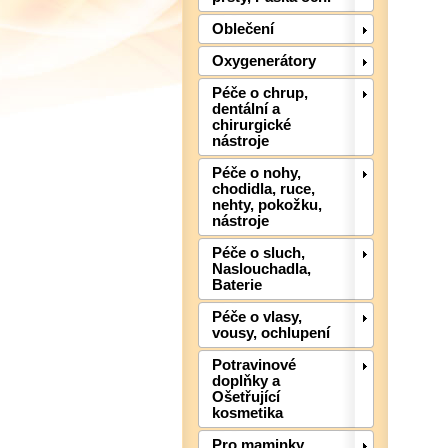
Oblečení
Oxygenerátory
Péče o chrup,
dentální a
chirurgické
nástroje
Péče o nohy,
chodidla, ruce,
nehty, pokožku,
nástroje
Péče o sluch,
Naslouchadla,
Baterie
Péče o vlasy,
vousy, ochlupení
Potravinové
doplňky a
Ošetřující
kosmetika
Pro maminky