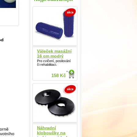
od
Váleček masážní
16 cm modrý
Pro cvičení, posilování
či rehabilitaci.
158 Kč
Náhradní
borně
kloboučky na
avotního