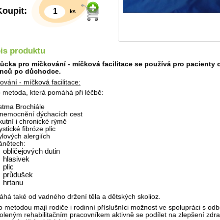
Koupit:
ks
is produktu
cka pro míčkování - míčková facilitace se používá pro pacienty 
enců po důchodce.
ování - míčková facilitace:
o metoda, která pomáhá při léčbě:
stma Brochiále
nemocnění dýchacích cest
Detail
kutní i chronické rýmě
stické fibróze plic
ylových alergiích
ánětech:
obličejových dutin
hlasivek
plic
průdušek
hrtanu
há také od vadného držení těla a dětských skolioz.
o metodou mají rodiče i rodinní příslušníci možnost ve spolupráci s od
oleným rehabilitačním pracovníkem aktivně se podílet na zlepšení zdr