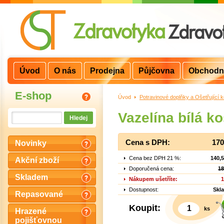
Úvod
O nás
Prodejna
Půjčovna
Obchodn
E-shop
Úvod
>
Potravinové doplňky a Ošetřující 
Vazelína bílá k
Cena s DPH:
170
Novinky
Cena bez DPH 21 %:
140,
Akční zboží
Doporučená cena:
18
Skladem
Nákupem ušetříte:
1
Dostupnost:
Skl
Repasované
Koupit:
ks
Hrazené
pojišťovnou