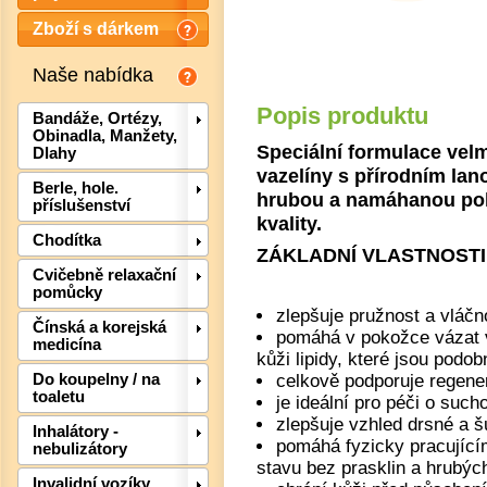
Zboží s dárkem
Naše nabídka
Popis produktu
Bandáže, Ortézy,
Obinadla, Manžety,
Speciální formulace vel
Dlahy
vazelíny s přírodním lan
Berle, hole.
hrubou a namáhanou pok
příslušenství
kvality.
Chodítka
ZÁKLADNÍ VLASTNOSTI 
Cvičebně relaxační
pomůcky
zlepšuje pružnost a vláčn
Čínská a korejská
pomáhá v pokožce vázat v
medicína
kůži lipidy, které jsou podob
Det
celkově podporuje regener
Do koupelny / na
toaletu
je ideální pro péči o such
zlepšuje vzhled drsné a š
Inhalátory -
pomáhá fyzicky pracující
nebulizátory
stavu bez prasklin a hrubýc
Invalidní vozíky,