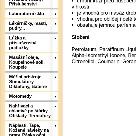
chrání kůži před působení
Příslušenství
vlhkosti.
je vhodná pro masáž drob
Laboratorní sklo
vhodná pro obličej i celé t
Lékárničky, masti,
obsahuje jemnou parfema
pudry,..
Složení
Lůžka a
příslušenství,
podložky
Petrolatum, Paraffinum Liqu
Alpha-Isomethyl Ionone, Ben
Masážní oleje,
Citronellol, Coumarin, Geran
Koupelnové soli,
Koupele
Det
Měřící přístroje,
Stimulátory,
Diktafony, Baterie
Motomedy
Nahřívací a
chladivé polštářky,
Obklady, Termofory
Náplasti, Tape,
Kožené návleky na
prsty, Páska oční