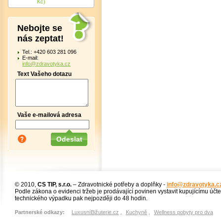
Kč)
Nebojte se
nás zeptat!
Tel.: +420 603 281 096
E-mail:
info@zdravotyka.cz
Text Vašeho dotazu
Vaše e-mailová adresa
© 2010,
CS TIP, s.r.o.
– Zdravotnické potřeby a doplňky -
info@zdravotyka.c
Podle zákona o evidenci tržeb je prodávající povinen vystavit kupujícímu účt
technického výpadku pak nejpozději do 48 hodin.
Partnerské odkazy:
LuxusníBižuterie.cz
,
Kuchyně
,
Wellness pobyty pro dva