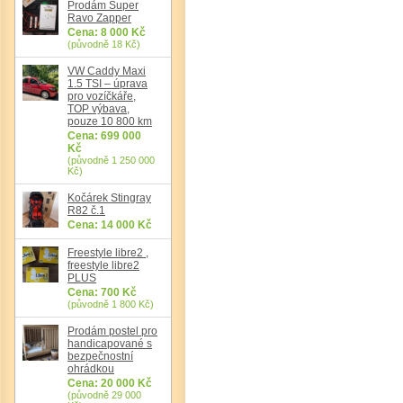
Prodám Super
Ravo Zapper
Cena: 8 000 Kč
(původně 18 Kč)
VW Caddy Maxi
1.5 TSI – úprava
pro vozíčkáře,
Det
TOP výbava,
pouze 10 800 km
Cena: 699 000
Kč
(původně 1 250 000
Kč)
Kočárek Stingray
R82 č.1
Cena: 14 000 Kč
Freestyle libre2 ,
freestyle libre2
PLUS
Cena: 700 Kč
(původně 1 800 Kč)
Prodám postel pro
handicapované s
bezpečnostní
ohrádkou
Cena: 20 000 Kč
(původně 29 000