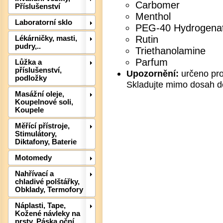
Carbomer
Příslušenství
Menthol
Laboratorní sklo
PEG-40 Hydrogenat
Rutin
Lékárničky, masti,
pudry,..
Triethanolamine
Det
Parfum
Lůžka a
příslušenství,
Upozornění:
určeno pro 
podložky
Skladujte mimo dosah d
Masážní oleje,
Koupelnové soli,
Koupele
Měřící přístroje,
Stimulátory,
Diktafony, Baterie
Motomedy
Nahřívací a
chladivé polštářky,
Obklady, Termofory
Det
Náplasti, Tape,
Kožené návleky na
prsty, Páska oční