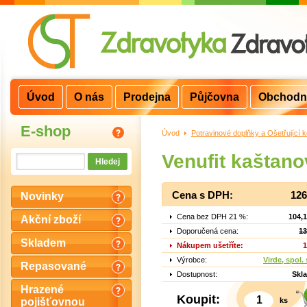
Úvod
O nás
Prodejna
Půjčovna
Obchodn
E-shop
Úvod
>
Potravinové doplňky a Ošetřující 
Venufit kaštano
Cena s DPH:
126
Novinky
Cena bez DPH 21 %:
104,
Akční zboží
Doporučená cena:
13
Skladem
Nákupem ušetříte:
1
Výrobce:
Virde, spol. 
Repasované
Dostupnost:
Skl
Hrazené
Koupit:
ks
pojišťovnou