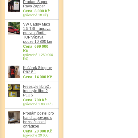
Prodám Super
Ravo Zapper
Cena: 8 000 Kč
(původně 18 Kč)
VW Caddy Maxi
1.5 TSI – úprava
pro vozíčkáře,
TOP výbava,
pouze 10 800 km
Cena: 699 000
Kč
(původně 1 250 000
Kč)
Det
Kočárek Stingray
R82 č.1
Cena: 14 000 Kč
Freestyle libre2 ,
freestyle libre2
PLUS
Cena: 700 Kč
(původně 1 800 Kč)
Prodám postel pro
handicapované s
bezpečnostní
ohrádkou
Cena: 20 000 Kč
(původně 29 000