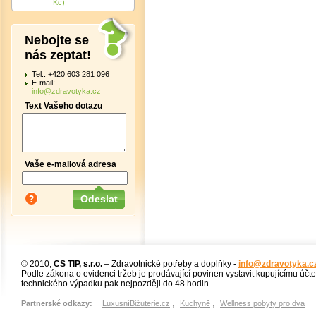
Kč)
Nebojte se
nás zeptat!
Tel.: +420 603 281 096
E-mail:
info@zdravotyka.cz
Text Vašeho dotazu
Vaše e-mailová adresa
© 2010,
CS TIP, s.r.o.
– Zdravotnické potřeby a doplňky -
info@zdravotyka.c
Podle zákona o evidenci tržeb je prodávající povinen vystavit kupujícímu účt
technického výpadku pak nejpozději do 48 hodin.
Partnerské odkazy:
LuxusníBižuterie.cz
,
Kuchyně
,
Wellness pobyty pro dva