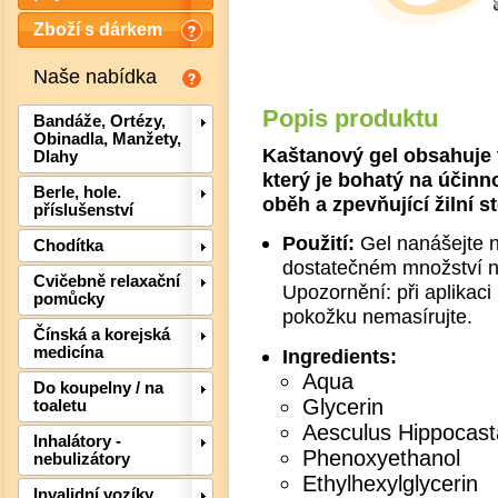
Zboží s dárkem
Naše nabídka
Popis produktu
Bandáže, Ortézy,
Obinadla, Manžety,
Kaštanový gel obsahuje 
Dlahy
který je bohatý na účinn
Berle, hole.
oběh a zpevňující žilní s
příslušenství
Použití:
Gel nanášejte n
Chodítka
dostatečném množství n
Cvičebně relaxační
Upozornění: při aplikaci
pomůcky
pokožku nemasírujte.
Det
Čínská a korejská
medicína
Ingredients:
Aqua
Do koupelny / na
Glycerin
toaletu
Aesculus Hippocast
Inhalátory -
Phenoxyethanol
nebulizátory
Ethylhexylglycerin
Invalidní vozíky,