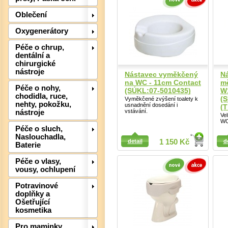
Oblečení
Oxygenerátory
Péče o chrup,
dentální a
chirurgické
nástroje
Nástavec vyměkčený
N
na WC - 11cm Contact
m
Péče o nohy,
(SÚKL:07-5010435)
W
chodidla, ruce,
(
Vyměkčené zvýšení toalety k
nehty, pokožku,
usnadnění dosedání i
(
vstávání.
nástroje
Ve
WC
Det
Péče o sluch,
Detail
Detail
Naslouchadla,
detail
1 150 Kč
d
Baterie
Péče o vlasy,
vousy, ochlupení
Potravinové
doplňky a
Ošetřující
kosmetika
Pro maminky