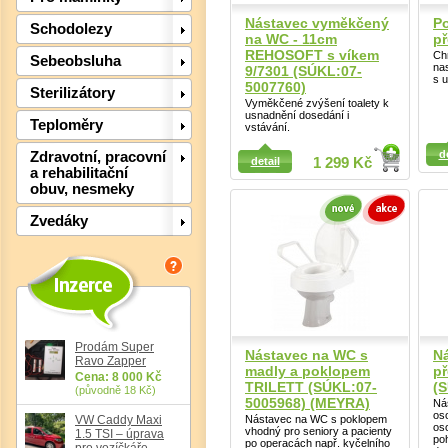
Nástavec vyměkčený
P
Schodolezy
na WC - 11cm
p
REHOSOFT s víkem
Ch
Sebeobsluha
nas
9/7301 (SÚKL:07-
s 
5007760)
Sterilizátory
Vyměkčené zvýšení toalety k
usnadnění dosedání i
Teploměry
vstávání.
Det
Detail
Detail
d
Zdravotní, pracovní
detail
1 299 Kč
a rehabilitační
obuv, nesmeky
Zvedáky
Prodám Super
Nástavec na WC s
N
Ravo Zapper
madly a poklopem
p
Cena: 8 000 Kč
TRILETT (SÚKL:07-
(S
(původně 18 Kč)
5005968) (MEYRA)
Ná
os
Nástavec na WC s poklopem
VW Caddy Maxi
os
vhodný pro seniory a pacienty
1.5 TSI – úprava
po
po operacách např. kyčelního
pro vozíčkáře,