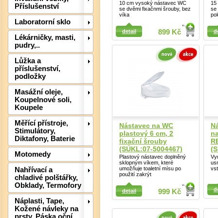
10 cm vysoký nástavec WC
15
Příslušenství
se dvěmi fixačnmi šrouby, bez
se
víka
po
Laboratorní sklo
Detail
Detail
detail
899 Kč
d
Lékárničky, masti,
Det
pudry,..
Lůžka a
příslušenství,
podložky
Masážní oleje,
Koupelnové soli,
Koupele
Měřící přístroje,
Nástavec na WC
N
Stimulátory,
plastový 6 cm, 2
n
Diktafony, Baterie
fixační šrouby
R
(SÚKL:07-5004467)
(
Motomedy
Plastový nástavec doplněný
Vy
sklopným víkem, které
us
umožňuje toaletní mísu po
vst
Nahřívací a
použití zakrýt
chladivé polštářky,
Det
Detail
Obklady, Termofory
Detail
d
detail
999 Kč
Náplasti, Tape,
Kožené návleky na
prsty, Páska oční