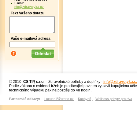
E-mail:
info@zdravotyka.cz
Text Vašeho dotazu
Vaše e-mailová adresa
© 2010,
CS TIP, s.r.o.
– Zdravotnické potřeby a doplňky -
info@zdravotyka.c
Podle zákona o evidenci tržeb je prodávající povinen vystavit kupujícímu účt
technického výpadku pak nejpozději do 48 hodin.
Partnerské odkazy:
LuxusníBižuterie.cz
,
Kuchyně
,
Wellness pobyty pro dva