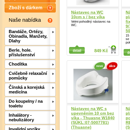
Zboží s dárkem
Nástavec na WC
N
10cm s / bez víka
pl
Naše nabídka
f
Velmi pohodlný nástavec na
WC.
9/
5
Bandáže, Ortézy,
15
Obinadla, Manžety,
se
Dlahy
po
Detail
Detail
Berle, hole.
detail
849 Kč
d
příslušenství
Chodítka
Cvičebně relaxační
pomůcky
Det
Čínská a korejská
medicína
Do koupelny / na
toaletu
Nástavec na WC s
N
upevněním 10 cm bez
pl
Inhalátory -
víka - Thuasne W1840
po
nebulizátory
(SÚKL:07-5007781)
R
(Thuasne)
(
Invalidní vozíky,