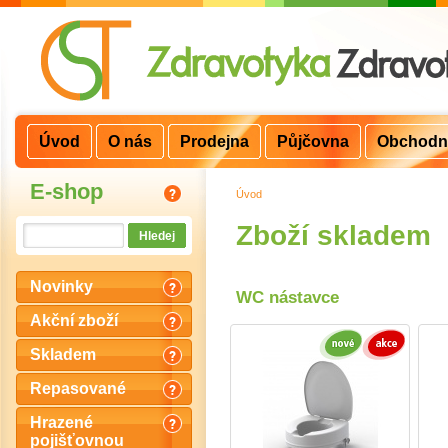
Úvod
O nás
Prodejna
Půjčovna
Obchodn
E-shop
Úvod
>
Zboží skladem
Novinky
WC nástavce
Akční zboží
Skladem
Repasované
Hrazené
pojišťovnou