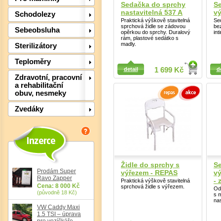
Sedačka do sprchy
S
nastavitelná 537 A
vý
Schodolezy
Praktická výškově stavitelná
Se
sprchová židle se zádovou
be
Sebeobsluha
opěrkou do sprchy. Duralový
int
rám, plastové sedátko s
madly.
Sterilizátory
Teploměry
Detail
Detail
detail
1 699 Kč
d
Zdravotní, pracovní
a rehabilitační
obuv, nesmeky
Zvedáky
Det
Židle do sprchy s
S
Prodám Super
výřezem - REPAS
vý
Ravo Zapper
- 
Praktická výškově stavitelná
Cena: 8 000 Kč
sprchová židle s výřezem.
Od
(původně 18 Kč)
s 
nas
VW Caddy Maxi
1.5 TSI – úprava
pro vozíčkáře,