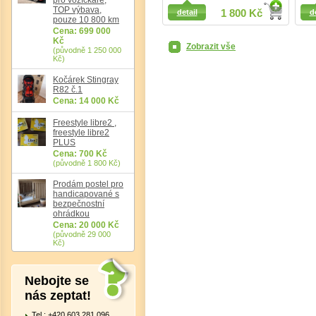
Detail
Detail
TOP výbava,
detail
1 800 Kč
d
pouze 10 800 km
Cena: 699 000
Kč
Zobrazit vše
(původně 1 250 000
Kč)
Kočárek Stingray
R82 č.1
Cena: 14 000 Kč
Freestyle libre2 ,
Det
freestyle libre2
PLUS
Cena: 700 Kč
(původně 1 800 Kč)
Prodám postel pro
handicapované s
bezpečnostní
ohrádkou
Cena: 20 000 Kč
(původně 29 000
Kč)
Nebojte se
nás zeptat!
Tel.: +420 603 281 096