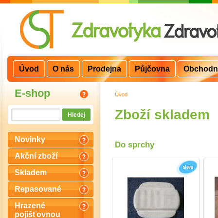
Úvod
O nás
Prodejna
Půjčovna
Obchodn
E-shop
Úvod
>
Zboží skladem
Novinky
Do sprchy
Akční zboží
Skladem
Repasované
Hrazené
pojišťovnou