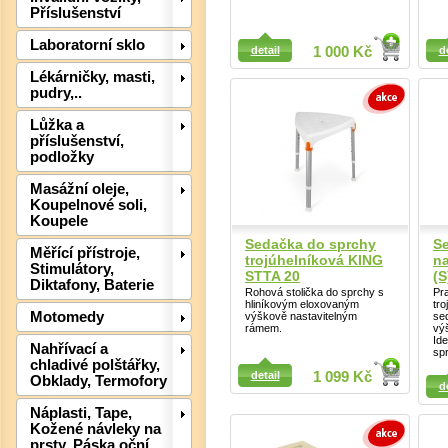
Příslušenství
Detail
Detail
Laboratorní sklo
detail
1 000 Kč
d
Lékárničky, masti,
pudry,..
Lůžka a
příslušenství,
podložky
Masážní oleje,
Koupelnové soli,
Koupele
Sedačka do sprchy
S
Měřící přístroje,
Det
trojúhelníková KING
na
Stimulátory,
STTA 20
(S
Diktafony, Baterie
Rohová stolička do sprchy s
Pra
hliníkovým eloxovaným
tr
Motomedy
výškově nastavitelným
se
rámem.
vý
Ide
Nahřívací a
sp
Detail
chladivé polštářky,
Detail
detail
1 099 Kč
Obklady, Termofory
d
Náplasti, Tape,
Kožené návleky na
prsty, Páska oční