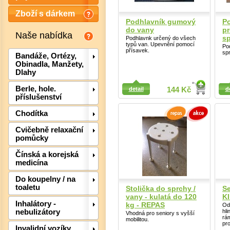
Zboží s dárkem
Podhlavník gumový
P
do vany
pr
Naše nabídka
s
Podhlavnk určený do všech
typů van. Upevnění pomocí
Po
přísavek.
sp
Bandáže, Ortézy,
Obinadla, Manžety,
Dlahy
Detail
Detail
Berle, hole.
detail
144 Kč
d
příslušenství
Chodítka
Cvičebně relaxační
pomůcky
Čínská a korejská
medicína
Do koupelny / na
Det
toaletu
Stolička do sprchy /
S
vany - kulatá do 120
K
Inhalátory -
kg - REPAS
Od
hl
nebulizátory
Vhodná pro seniory s vyšší
rá
mobilitou.
pro
Invalidní vozíky,