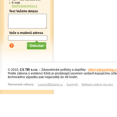
E-mail:
info@zdravotyka.cz
Text Vašeho dotazu
Vaše e-mailová adresa
© 2010,
CS TIP, s.r.o.
– Zdravotnické potřeby a doplňky -
info@zdravotyka.c
Podle zákona o evidenci tržeb je prodávající povinen vystavit kupujícímu účt
technického výpadku pak nejpozději do 48 hodin.
Partnerské odkazy:
LuxusníBižuterie.cz
,
Kuchyně
,
Wellness pobyty pro dva