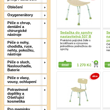
Oblečení
Oxygenerátory
Péče o chrup,
Det
dentální a
chirurgické
Sedačka do sprchy
S
nástroje
nastavitelná 537 B
na
ze
Praktická pojízdná židle s
Péče o nohy,
brzdičkami a výsuvnou
Od
chodidla, ruce,
jednodílnou podnožkou do
s 
sprchy.
nehty, pokožku,
nas
nástroje
Detail
Detail
Péče o sluch,
detail
1 270 Kč
d
Naslouchadla,
Baterie
Péče o vlasy,
vousy, ochlupení
Det
Potravinové
doplňky a
Ošetřující
kosmetika
Pro maminky