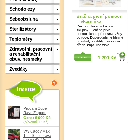
Schodolezy
Brašna první pomoci
Sebeobsluha
- lékárnička
Cestovní lékárnička pro
Sterilizátory
skupiny - Brašna první
pomoci, lehce přenosná, vždy
po ruce. Doporučujeme hlavně
Teploměry
pro školy a oddíly. Taška má
přední kapsu na zip a
Zdravotní, pracovní
a rehabilitační
detail
1 290 Kč
obuv, nesmeky
Det
Zvedáky
Prodám Super
Ravo Zapper
Cena: 8 000 Kč
(původně 18 Kč)
VW Caddy Maxi
1.5 TSI – úprava
pro vozíčkáře,