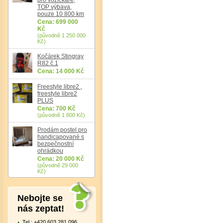
TOP výbava,
pouze 10 800 km
Cena: 699 000
Kč
(původně 1 250 000
Det
Kč)
Kočárek Stingray
R82 č.1
Cena: 14 000 Kč
Freestyle libre2 ,
freestyle libre2
PLUS
Cena: 700 Kč
(původně 1 800 Kč)
Prodám postel pro
handicapované s
bezpečnostní
ohrádkou
Cena: 20 000 Kč
(původně 29 000
Kč)
Nebojte se
nás zeptat!
Tel.: +420 603 281 096