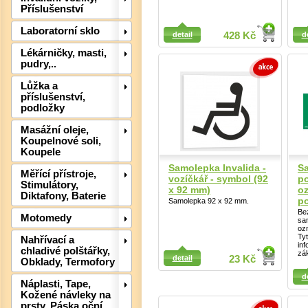
Příslušenství
Detail
Detail
Laboratorní sklo
detail
428 Kč
d
Lékárničky, masti,
pudry,..
Lůžka a
Det
příslušenství,
podložky
Masážní oleje,
Koupelnové soli,
Koupele
Samolepka Invalida -
S
Měřící přístroje,
vozíčkář - symbol (92
po
Stimulátory,
x 92 mm)
oz
Diktafony, Baterie
po
Samolepka 92 x 92 mm.
Be
Motomedy
sam
oz
Ty
Nahřívací a
inf
Detail
chladivé polštářky,
zák
detail
23 Kč
Obklady, Termofory
Detail
d
Náplasti, Tape,
Kožené návleky na
prsty, Páska oční
Det