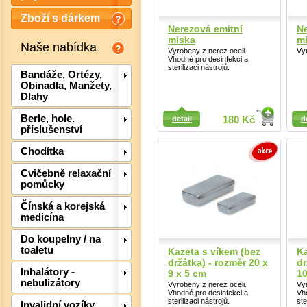
Zboží s dárkem
Nerezová emitní
Ne
miska
m
Naše nabídka
Vyrobeny z nerez oceli.
Vyr
Vhodné pro desinfekci a
sterilizaci nástrojů.
Bandáže, Ortézy,
Obinadla, Manžety,
Dlahy
Detail
Detail
Berle, hole.
detail
180 Kč
d
příslušenství
Chodítka
Cvičebně relaxační
pomůcky
Det
Čínská a korejská
medicína
Do koupelny / na
toaletu
Kazeta s víkem (bez
Ka
držátka) - rozměr 20 x
dr
Inhalátory -
9 x 5 cm
10
nebulizátory
Vyrobeny z nerez oceli.
Vyr
Vhodné pro desinfekci a
Vh
sterilizaci nástrojů.
ste
Invalidní vozíky,