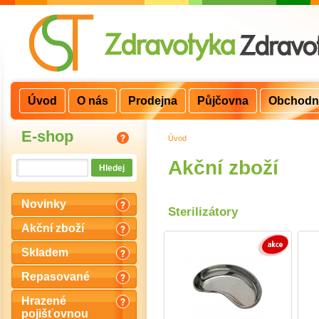
Úvod
O nás
Prodejna
Půjčovna
Obchodn
E-shop
Úvod
>
Akční zboží
Novinky
Sterilizátory
Akční zboží
Skladem
Repasované
Hrazené
pojišťovnou