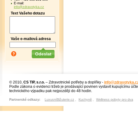
E-mail:
info@zdravotyka.cz
Text Vašeho dotazu
Vaše e-mailová adresa
© 2010,
CS TIP, s.r.o.
– Zdravotnické potřeby a doplňky -
info@zdravotyka.c
Podle zákona o evidenci tržeb je prodávající povinen vystavit kupujícímu účt
technického výpadku pak nejpozději do 48 hodin.
Partnerské odkazy:
LuxusníBižuterie.cz
,
Kuchyně
,
Wellness pobyty pro dva