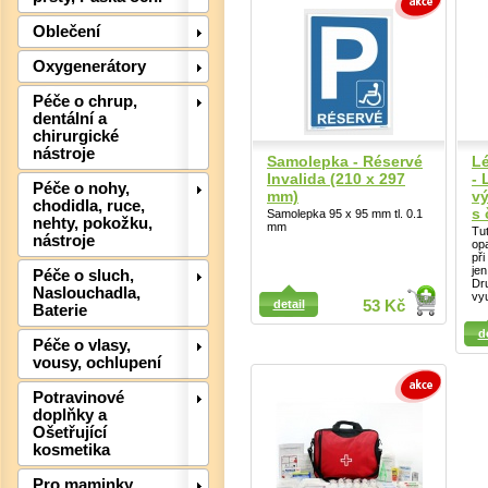
Oblečení
Oxygenerátory
Péče o chrup,
dentální a
chirurgické
nástroje
Samolepka - Réservé
Lé
Invalida (210 x 297
- 
Péče o nohy,
mm)
vý
chodidla, ruce,
s
Samolepka 95 x 95 mm tl. 0.1
nehty, pokožku,
mm
Tu
nástroje
op
při
jen
Péče o sluch,
Dr
Naslouchadla,
vyu
Detail
detail
53 Kč
Baterie
Detail
d
Péče o vlasy,
Det
vousy, ochlupení
Potravinové
doplňky a
Ošetřující
kosmetika
Pro maminky