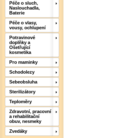
Péče o sluch,
Naslouchadla,
Baterie
Péče o vlasy,
vousy, ochlupení
Potravinové
doplňky a
Ošetřující
kosmetika
Pro maminky
Schodolezy
Sebeobsluha
Det
Sterilizátory
Teploměry
Zdravotní, pracovní
a rehabilitační
obuv, nesmeky
Zvedáky