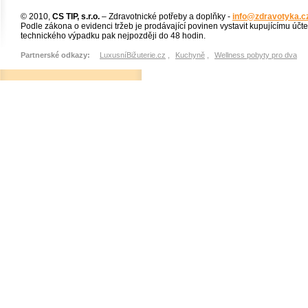
© 2010,
CS TIP, s.r.o.
– Zdravotnické potřeby a doplňky -
info@zdravotyka.c
Podle zákona o evidenci tržeb je prodávající povinen vystavit kupujícímu účt
technického výpadku pak nejpozději do 48 hodin.
Partnerské odkazy:
LuxusníBižuterie.cz
,
Kuchyně
,
Wellness pobyty pro dva