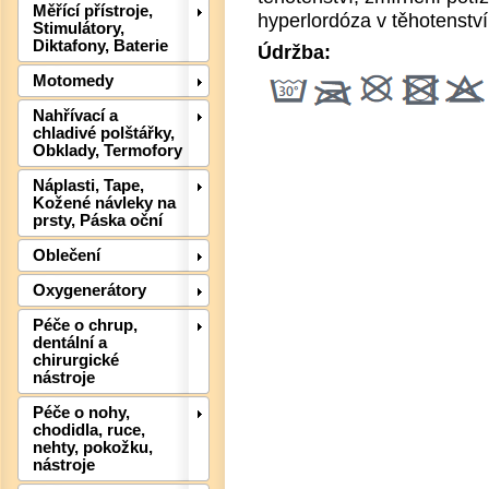
Měřící přístroje,
hyperlordóza v těhotenství
Stimulátory,
Diktafony, Baterie
Údržba:
Motomedy
Nahřívací a
Det
chladivé polštářky,
Obklady, Termofory
Náplasti, Tape,
Kožené návleky na
prsty, Páska oční
Oblečení
Oxygenerátory
Péče o chrup,
dentální a
chirurgické
nástroje
Péče o nohy,
Det
chodidla, ruce,
nehty, pokožku,
nástroje