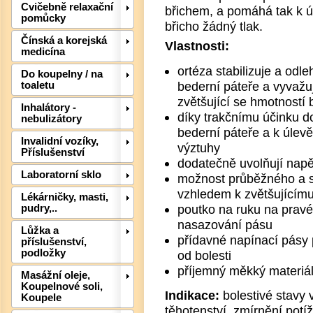
Cvičebně relaxační
břichem, a pomáhá tak k úl
pomůcky
břicho žádný tlak.
Čínská a korejská
Vlastnosti:
medicína
ortéza stabilizuje a odl
Do koupelny / na
bederní páteře a vyvaž
toaletu
zvětšující se hmotností 
Inhalátory -
díky trakčnímu účinku do
nebulizátory
bederní páteře a k úlevě
Invalidní vozíky,
výztuhy
Příslušenství
dodatečně uvolňují napět
Laboratorní sklo
možnost průběžného a s
vzhledem k zvětšujícímu
Lékárničky, masti,
poutko na ruku na prav
pudry,..
Det
nasazování pásu
Lůžka a
přídavné napínací pásy p
příslušenství,
podložky
od bolesti
příjemný měkký materiá
Masážní oleje,
Koupelnové soli,
Indikace:
bolestivé stavy
Koupele
těhotenství, zmírnění pot