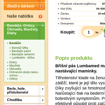
Příspěvek zdravotní pojišťovny:
87
Zboží s dárkem
Kód SÚKL
04–500
Záruka:
24 mě
Naše nabídka
Výrobce:
Dostupnost:
Skl
Bandáže, Ortézy,
Obinadla, Manžety,
Koupit:
ks
Dlahy
Bandáže
Bandáž lýtka
Bandáže pažní
Bandáže ramenní
Popis produktu
Lymfedém - léčba
Dlahy
Břišní pás Lumbamed mat
Manžety
Obinadla
nastávající maminky.
Ochranné obaly rukou -
Det
nohou - ...
Těhotenství klade na ženu 
Ortézy
zátěží, které je její tělo 
Díky zvyšující se hmotnost
Berle, hole.
příslušenství
Narůstající tlak na bedern
bolestivým symptomům. P
Chodítka
efektivně působit proti za