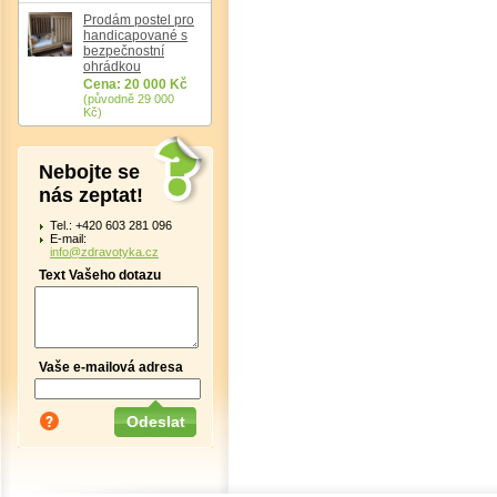
Prodám postel pro
handicapované s
bezpečnostní
ohrádkou
Cena: 20 000 Kč
(původně 29 000
Kč)
Nebojte se
nás zeptat!
Tel.: +420 603 281 096
E-mail:
info@zdravotyka.cz
Text Vašeho dotazu
Vaše e-mailová adresa