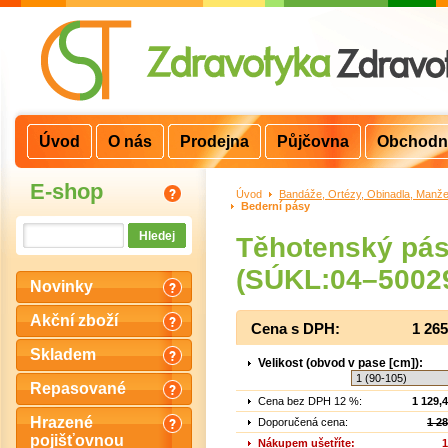
Úvod
O nás
Prodejna
Půjčovna
Obchodn
E-shop
Úvod
>
Bandáže, Ortézy, Obinadla, Manže
Bederní pásy
Těhotenský pás
(SÚKL:04–5002
Novinky
Akční zboží
Cena s DPH:
1 26
Skladem
Velikost (obvod v pase [cm]):
Repasované
Cena bez DPH 12 %:
1 129,
Hrazené
Doporučená cena:
1 2
pojišťovnou
Nákupem ušetříte:
1