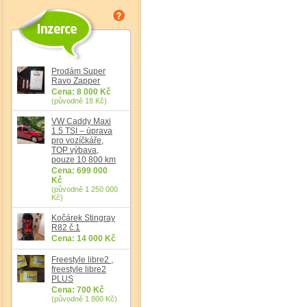
Prodám Super
Det
Ravo Zapper
Cena: 8 000 Kč
(původně 18 Kč)
VW Caddy Maxi
1.5 TSI – úprava
pro vozíčkáře,
TOP výbava,
pouze 10 800 km
Cena: 699 000
Kč
(původně 1 250 000
Kč)
Kočárek Stingray
R82 č.1
Cena: 14 000 Kč
Freestyle libre2 ,
freestyle libre2
PLUS
Cena: 700 Kč
(původně 1 800 Kč)