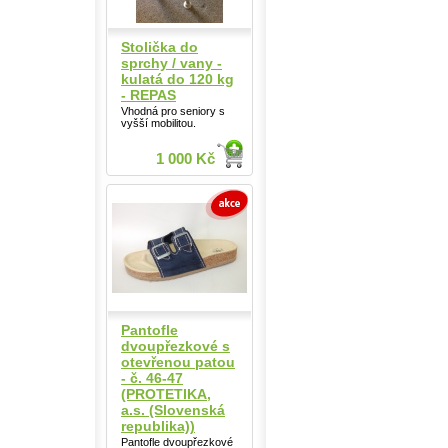
Stolička do
sprchy / vany -
kulatá do 120 kg
- REPAS
Vhodná pro seniory s
vyšší mobilitou.
1 000 Kč
Pantofle
dvoupřezkové s
otevřenou patou
- č. 46-47
(PROTETIKA,
a.s. (Slovenská
republika))
Pantofle dvoupřezkové