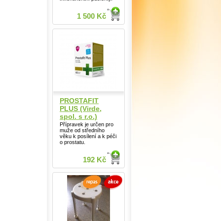
1 500 Kč
PROSTAFIT
PLUS (Virde,
spol. s r.o.)
Přípravek je určen pro
muže od středního
věku k posílení a k péči
o prostatu.
192 Kč