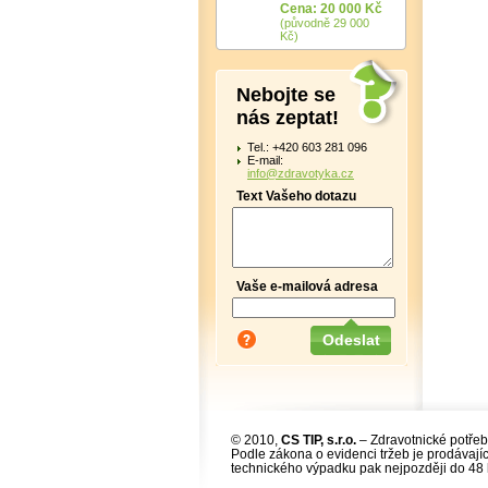
Cena: 20 000 Kč
(původně 29 000
Kč)
Nebojte se
nás zeptat!
Tel.: +420 603 281 096
E-mail:
info@zdravotyka.cz
Text Vašeho dotazu
Vaše e-mailová adresa
© 2010,
CS TIP, s.r.o.
– Zdravotnické potřeb
Podle zákona o evidenci tržeb je prodávajíc
technického výpadku pak nejpozději do 48 