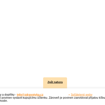
Zpět nahoru
y a doplňky -
info@zdravotyka.cz
Spřátelené weby
í povinen vystavit kupujícímu účtenku. Zároveň je povinen zaevidovat přijatou tržb
hodin.