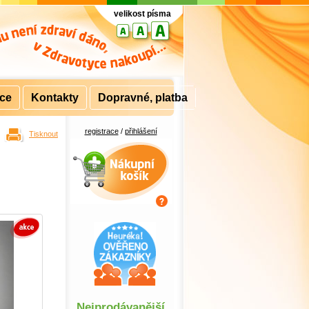
velikost písma
rce
Kontakty
Dopravné, platba
registrace
/
přihlášení
Tisknout
Nákupní košík
Nejprodávanější