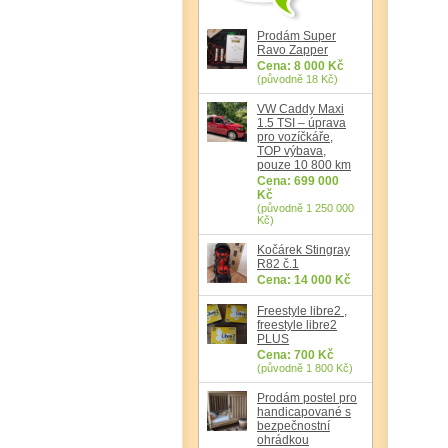
Prodám Super
Ravo Zapper
Cena: 8 000 Kč
(původně 18 Kč)
VW Caddy Maxi
1.5 TSI – úprava
pro vozíčkáře,
TOP výbava,
pouze 10 800 km
Cena: 699 000
Kč
(původně 1 250 000
Kč)
Kočárek Stingray
R82 č.1
Cena: 14 000 Kč
Freestyle libre2 ,
freestyle libre2
PLUS
Cena: 700 Kč
(původně 1 800 Kč)
Prodám postel pro
handicapované s
bezpečnostní
ohrádkou