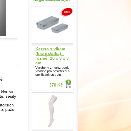
Kazeta s víkem
(bez držátka) -
rozměr 20 x 9 x 3
cm
Vyrobeny z nerez oceli.
Vhodné pro desinfekci a
sterilizaci nástrojů.
ké
370 Kč
 kloubu.
é, sešitý
storsích
e, paže i