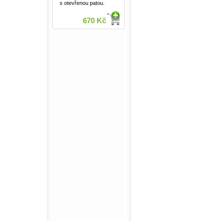
s otevřenou patou.
670 Kč