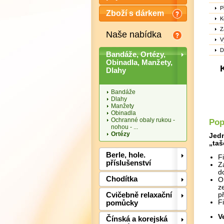
P
Zboží s dárkem
K
Z
Naše nabídka
V
D
Bandáže, Ortézy,
Obinadla, Manžety,
Dlahy
Bandáže
Dlahy
Manžety
Obinadla
Ochranné obaly rukou -
Pop
nohou - ...
Ortézy
Jedn
„taš
Berle, hole.
F
příslušenství
Z
d
Chodítka
O
z
Cvičebně relaxační
př
F
pomůcky
V
Čínská a korejská