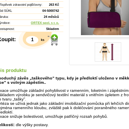
říspěvek zdravotní pojišťovny:
263 Kč
ód SÚKL
04-5000742
áruka:
24 měsíců
ýrobce:
ORTEX spol. s r. o.
ostupnost:
Skladem
Koupit:
ks
is produktu
oduchý závěs „taškového“ typu, kdy je předloktí uloženo v měk
Detail
ce“ s volným zápěstím..
ixace umožňuje základní pohyblivost v ramenním, loketním i zápěstním
ákladem výrobku je sendvičový textilní materiál s vnitřním úpletem z frot
o tvaru „tašky".
rtéza se užívá jednak jako základní imobilizační pomůcka při lehčích di
ejména ramenního kloubu, zvláště pak k doléčování poraněného ramen
edloktí.
ixace snižuje bolestivost, umožňuje patřičný rozsah pohybů.
elikosti:
dle výšky postavy.