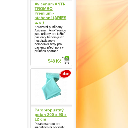
Avicenum ANTI-
TROMBO
Premium -
stehenní (ARIES,
a. s.)
Zdravotní punčochy
Avicenum Anti-Trombo
jsou určeny pro ležící
pacienty během jejich
hospitalizace v
nemocnici, tedy pro
pacienty před, po a v
průběhu operace.
548 Kč
Paropropustný
potah 200 x 90 x
12 cm
Potah matrace pro
inkontinentní pacienty.