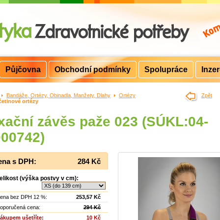
Půjčovna
Obchodní podmínky
Spolupráce
Inze
>
Bandáže, Ortézy, Obinadla, Manžety, Dlahy
>
Ortézy
>
Zpět
etinové ortézy
xační závěs paže 023 (SÚKL:04-
000742)
ena s DPH:
284 Kč
elikost (výška postvy v cm):
ena bez DPH 12 %:
253,57 Kč
oporučená cena:
294 Kč
ákupem ušetříte:
10 Kč