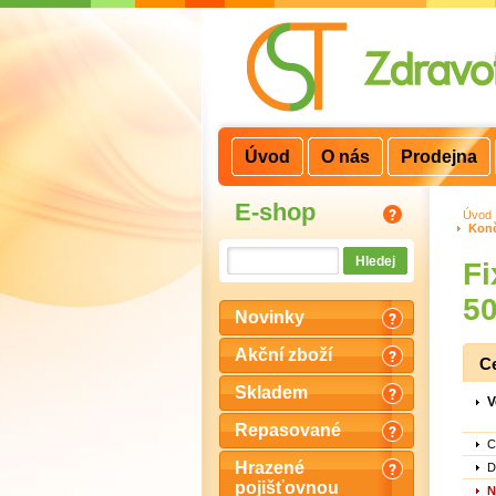
3
2
1
Úvod
O nás
Prodejna
E-shop
Úvod
Konč
Fi
5
Novinky
Akční zboží
C
Skladem
V
Repasované
C
Hrazené
D
pojišťovnou
N