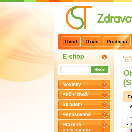
3
2
1
Úvod
O nás
Prodejna
E-shop
Úvod
Zápě
Or
(
Novinky
Akční zboží
C
Skladem
V
Repasované
C
Hrazené
D
pojišťovnou
N