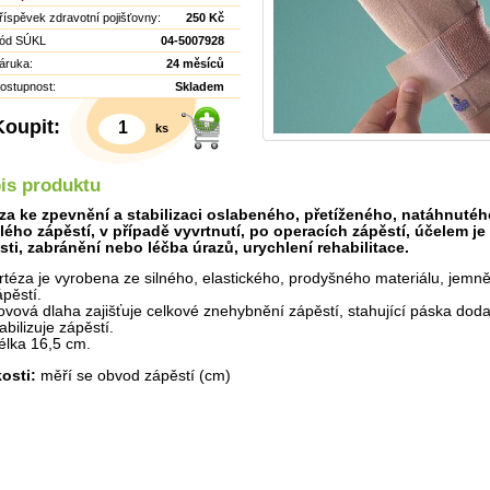
říspěvek zdravotní pojišťovny:
250 Kč
ód SÚKL
04-5007928
áruka:
24 měsíců
ostupnost:
Skladem
Koupit:
ks
is produktu
za ke zpevnění a stabilizaci oslabeného, přetíženého, natáhnutéh
lého zápěstí, v případě vyvrtnutí, po operacích zápěstí, účelem je
sti, zabránění nebo léčba úrazů, urychlení rehabilitace.
rtéza je vyrobena ze silného, elastického, prodyšného materiálu, jemn
ápěstí.
ovová dlaha zajišťuje celkové znehybnění zápěstí, stahující páska dod
abilizuje zápěstí.
élka 16,5 cm.
kosti:
měří se obvod zápěstí (cm)
Detail