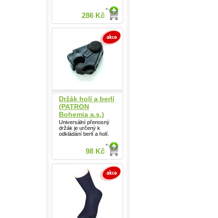
286 Kč
Držák holí a berlí
(PATRON
Bohemia a.s.)
Universální přenosný
držák je určený k
odkládání berlí a holí.
98 Kč