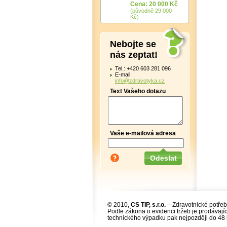
Cena: 20 000 Kč
(původně 29 000
Kč)
Nebojte se
nás zeptat!
Tel.: +420 603 281 096
E-mail:
info@zdravotyka.cz
Text Vašeho dotazu
Vaše e-mailová adresa
© 2010,
CS TIP, s.r.o.
– Zdravotnické potřeb
Podle zákona o evidenci tržeb je prodávajíc
technického výpadku pak nejpozději do 48 