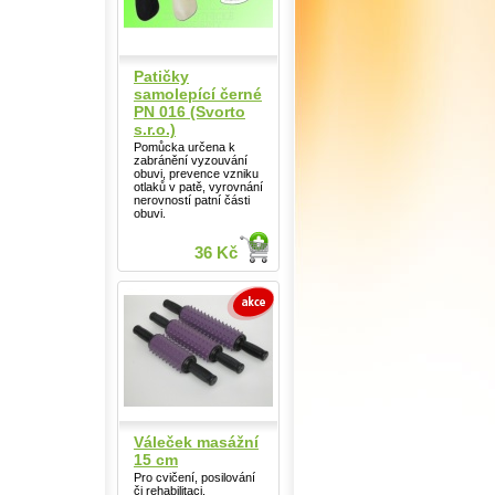
Patičky
samolepící černé
PN 016 (Svorto
s.r.o.)
Pomůcka určena k
zabránění vyzouvání
obuvi, prevence vzniku
otlaků v patě, vyrovnání
nerovností patní části
obuvi.
36 Kč
Váleček masážní
15 cm
Pro cvičení, posilování
či rehabilitaci.