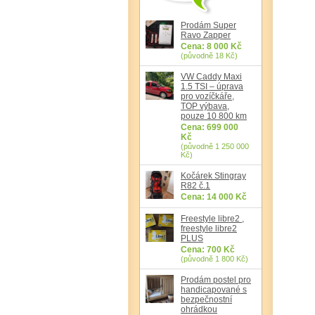
Prodám Super
Ravo Zapper
Cena: 8 000 Kč
(původně 18 Kč)
VW Caddy Maxi
1.5 TSI – úprava
pro vozíčkáře,
TOP výbava,
pouze 10 800 km
Cena: 699 000
Kč
(původně 1 250 000
Kč)
Kočárek Stingray
R82 č.1
Cena: 14 000 Kč
Freestyle libre2 ,
freestyle libre2
PLUS
Cena: 700 Kč
(původně 1 800 Kč)
Prodám postel pro
handicapované s
bezpečnostní
ohrádkou