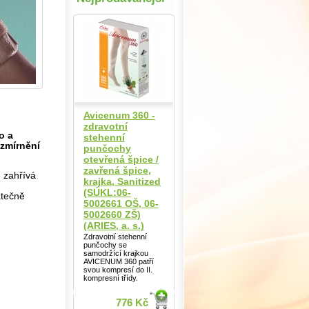
Avicenum 360 -
zdravotní
o a
stehenní
 zmírnění
punčochy
otevřená špice /
zavřená špice,
ě zahřívá
krajka, Sanitized
(SÚKL:06-
atečně
5002661 OŠ, 06-
5002660 ZŠ)
(ARIES, a. s.)
Zdravotní stehenní
punčochy se
samodržící krajkou
AVICENUM 360 patří
svou kompresí do II.
kompresní třídy.
776 Kč