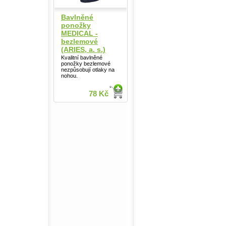
Bavlněné
ponožky
MEDICAL -
bezlemové
(ARIES, a. s.)
Kvalitní bavlněné
ponožky bezlemové
nezpůsobují otlaky na
nohou.
78 Kč