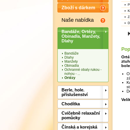
P
Zboží s dárkem
K
Z
Naše nabídka
D
Bandáže, Ortézy,
Obinadla, Manžety,
Dlahy
Pop
Bandáže
Orté
Dlahy
ztuh
Manžety
Obinadla
bole
Ochranné obaly rukou -
nohou - ...
O
Ortézy
z
K
st
Berle, hole.
D
příslušenství
Veli
Chodítka
Cvičebně relaxační
pomůcky
Čínská a korejská