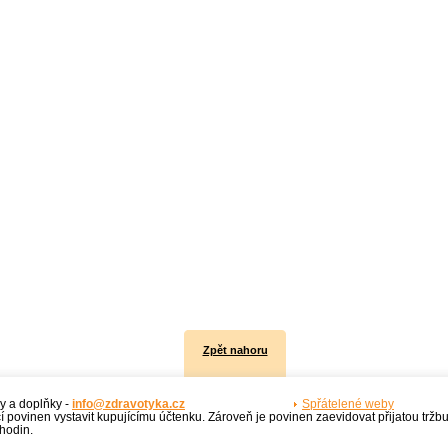
Zpět nahoru
y a doplňky -
info@zdravotyka.cz
Spřátelené weby
í povinen vystavit kupujícímu účtenku. Zároveň je povinen zaevidovat přijatou tržb
hodin.