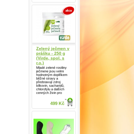
Zelený ječmen v
prášku - 250 g
(Virde, spol. s
r.o.)
Mladé zelené rostliny
ječmene jsou velmi
hodnotným doplňkem
běžné stravy a
představují zdroj
bílkovin, sacharidů,
chlorofylu a dalších
cenných živin pro
499 Kč