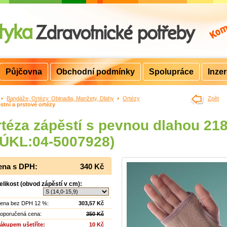
Půjčovna
Obchodní podmínky
Spolupráce
Inze
>
Bandáže, Ortézy, Obinadla, Manžety, Dlahy
>
Ortézy
>
Zpět
stní a prstové ortézy
téza zápěstí s pevnou dlahou 21
SÚKL:04-5007928)
ena s DPH:
340 Kč
elikost (obvod zápěstí v cm):
ena bez DPH 12 %:
303,57 Kč
oporučená cena:
350 Kč
ákupem ušetříte:
10 Kč