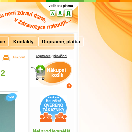
velikost písma
rce
Kontakty
Dopravné, platba
registrace
/
přihlášení
Tisknout
Nákupní košík
82
Nejprodávanější