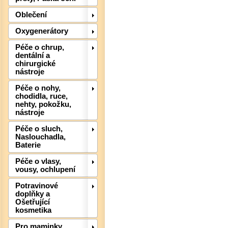
Oblečení
Oxygenerátory
Péče o chrup,
Det
dentální a
chirurgické
nástroje
Péče o nohy,
chodidla, ruce,
nehty, pokožku,
nástroje
Péče o sluch,
Naslouchadla,
Baterie
Péče o vlasy,
vousy, ochlupení
Potravinové
Det
doplňky a
Ošetřující
kosmetika
Pro maminky