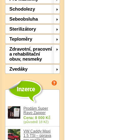
Schodolezy
Sebeobsluha
Sterilizátory
Teploměry
Zdravotní, pracovní
a rehabilitační
obuv, nesmeky
Zvedáky
Det
Prodám Super
Ravo Zapper
Cena: 8 000 Kč
(původně 18 Kč)
VW Caddy Maxi
1.5 TSI – úprava
pro vozíčkáře,