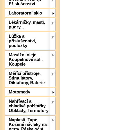
Příslušenství
Laboratorní sklo
Lékárničky, masti,
pudry,..
Lůžka a
příslušenství,
podložky
Masážní oleje,
Det
Koupelnové soli,
Koupele
Měřící přístroje,
Stimulátory,
Diktafony, Baterie
Motomedy
Nahřívací a
chladivé polštářky,
Obklady, Termofory
Náplasti, Tape,
Kožené návleky na
prsty, Páska oční