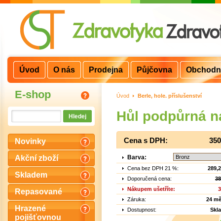
Úvod
O nás
Prodejna
Půjčovna
Obchodn
E-shop
Úvod
>
Berle, hole. příslušenství
Hůl podpůrná na
Cena s DPH:
350
Novinky
Barva:
Akční zboží
Cena bez DPH 21 %:
289,
Skladem
Doporučená cena:
38
Nákupem ušetříte:
3
Repasované
Záruka:
24 mě
Hrazené
Dostupnost:
Skl
pojišťovnou