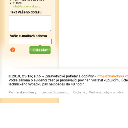
E-mail:
info@zdravotyka.cz
Text Vašeho dotazu
Vaše e-mailová adresa
© 2010,
CS TIP, s.r.o.
– Zdravotnické potřeby a doplňky -
info@zdravotyka.c
Podle zákona o evidenci tržeb je prodávající povinen vystavit kupujícímu účt
technického výpadku pak nejpozději do 48 hodin.
Partnerské odkazy:
LuxusníBižuterie.cz
,
Kuchyně
,
Wellness pobyty pro dva