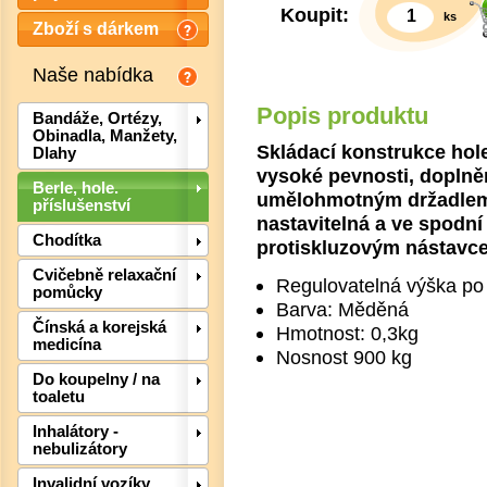
Koupit:
ks
Zboží s dárkem
Naše nabídka
Popis produktu
Bandáže, Ortézy,
Obinadla, Manžety,
Skládací konstrukce hol
Dlahy
vysoké pevnosti, dopl
Berle, hole.
umělohmotným držadlem 
příslušenství
nastavitelná a ve spodní
Chodítka
protiskluzovým nástavc
Cvičebně relaxační
Regulovatelná výška po
pomůcky
Barva: Měděná
Čínská a korejská
Hmotnost: 0,3kg
medicína
Nosnost 900 kg
Det
Do koupelny / na
toaletu
Inhalátory -
nebulizátory
Invalidní vozíky,