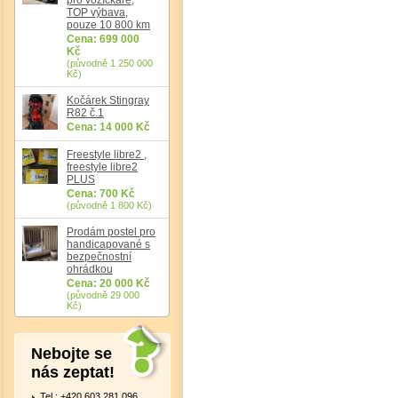
TOP výbava,
pouze 10 800 km
Cena: 699 000
Kč
(původně 1 250 000
Kč)
Kočárek Stingray
R82 č.1
Det
Cena: 14 000 Kč
Freestyle libre2 ,
freestyle libre2
PLUS
Cena: 700 Kč
(původně 1 800 Kč)
Prodám postel pro
handicapované s
bezpečnostní
ohrádkou
Cena: 20 000 Kč
(původně 29 000
Kč)
Nebojte se
nás zeptat!
Tel.: +420 603 281 096