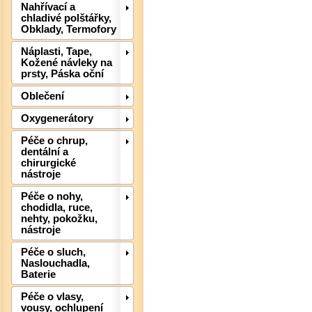
Nahřívací a
Det
chladivé polštářky,
Obklady, Termofory
Náplasti, Tape,
Kožené návleky na
prsty, Páska oční
Oblečení
Oxygenerátory
Péče o chrup,
dentální a
chirurgické
nástroje
Péče o nohy,
chodidla, ruce,
nehty, pokožku,
nástroje
Det
Péče o sluch,
Naslouchadla,
Baterie
Péče o vlasy,
vousy, ochlupení