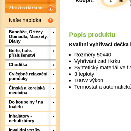
Koupit:
ks
Zboží s dárkem
Naše nabídka
Bandáže, Ortézy,
Popis produktu
Obinadla, Manžety,
Dlahy
Kvalitní vyhřívací dečka 
Berle, hole.
Rozměry 50x40
příslušenství
Vyhřívání zad i krku
Chodítka
Syntetický materiál ve f
3 teploty
Cvičebně relaxační
pomůcky
100W výkon
Termostat a automatické
Čínská a korejská
Det
medicína
Do koupelny / na
toaletu
Inhalátory -
nebulizátory
Invalidní vozíky,