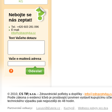
Kč)
Nebojte se
nás zeptat!
Tel.: +420 603 281 096
E-mail:
info@zdravotyka.cz
Text Vašeho dotazu
Vaše e-mailová adresa
© 2010,
CS TIP, s.r.o.
– Zdravotnické potřeby a doplňky -
info@zdravotyka.c
Podle zákona o evidenci tržeb je prodávající povinen vystavit kupujícímu účt
technického výpadku pak nejpozději do 48 hodin.
Partnerské odkazy:
LuxusníBižuterie.cz
,
Kuchyně
,
Wellness pobyty pro dva