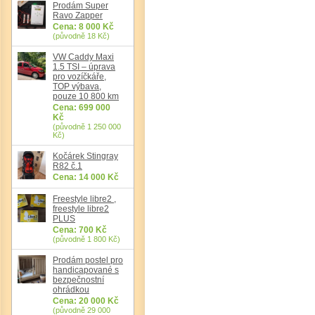
Prodám Super
Ravo Zapper
Cena: 8 000 Kč
(původně 18 Kč)
Det
VW Caddy Maxi
1.5 TSI – úprava
pro vozíčkáře,
TOP výbava,
pouze 10 800 km
Cena: 699 000
Kč
(původně 1 250 000
Kč)
Kočárek Stingray
R82 č.1
Cena: 14 000 Kč
Freestyle libre2 ,
freestyle libre2
PLUS
Cena: 700 Kč
(původně 1 800 Kč)
Prodám postel pro
handicapované s
bezpečnostní
ohrádkou
Cena: 20 000 Kč
(původně 29 000