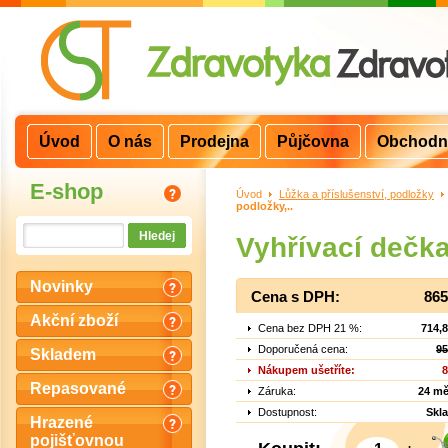
Úvod
O nás
Prodejna
Půjčovna
Obchodn
E-shop
Úvod
>
Lůžka a příslušenství, podložky
>
podložky,..
Vyhřívací dečka
Novinky
Cena s DPH:
865
Akční zboží
Cena bez DPH 21 %:
714,
Doporučená cena:
95
Skladem
Nákupem ušetříte:
8
Repasované
Záruka:
24 mě
Dostupnost:
Skl
Hrazené
pojišťovnou