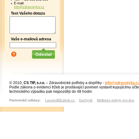
E-mail:
info@zdravotyka.cz
Text Vašeho dotazu
Vaše e-mailová adresa
© 2010,
CS TIP, s.r.o.
– Zdravotnické potřeby a doplňky -
info@zdravotyka.c
Podle zákona o evidenci tržeb je prodávající povinen vystavit kupujícímu účt
technického výpadku pak nejpozději do 48 hodin.
Partnerské odkazy:
LuxusníBižuterie.cz
,
Kuchyně
,
Wellness pobyty pro dva