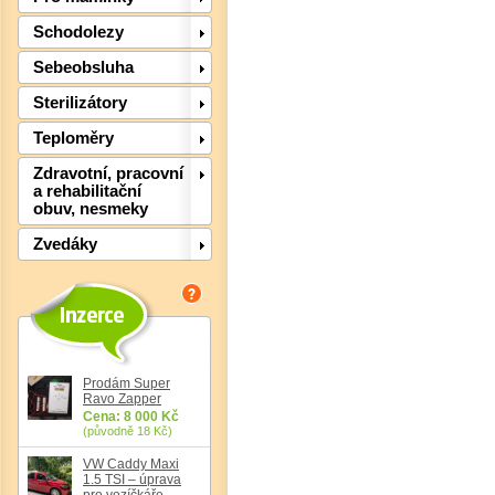
Schodolezy
Sebeobsluha
Sterilizátory
Teploměry
Det
Zdravotní, pracovní
a rehabilitační
obuv, nesmeky
Zvedáky
Prodám Super
Ravo Zapper
Cena: 8 000 Kč
(původně 18 Kč)
VW Caddy Maxi
1.5 TSI – úprava
pro vozíčkáře,