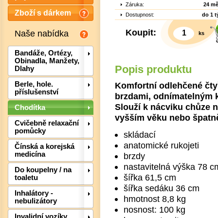
Záruka:
24 mě
Zboží s dárkem
Dostupnost:
do 1 
Koupit:
Naše nabídka
ks
Bandáže, Ortézy,
Obinadla, Manžety,
Popis produktu
Dlahy
Komfortní odlehčené čt
Berle, hole.
příslušenství
brzdami, odnímatelným 
Slouží k nácviku chůze n
Chodítka
vyšším věku nebo špatně
Cvičebně relaxační
pomůcky
skládací
anatomické rukojeti
Čínská a korejská
Det
medicína
brzdy
nastavitelná výška 78 c
Do koupelny / na
šířka 61,5 cm
toaletu
šířka sedáku 36 cm
Inhalátory -
hmotnost 8,8 kg
nebulizátory
nosnost: 100 kg
Invalidní vozíky,