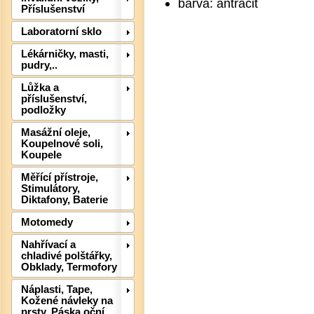
barva: antracit
Příslušenství
Laboratorní sklo
Lékárničky, masti,
pudry,..
Det
Lůžka a
příslušenství,
podložky
Masážní oleje,
Koupelnové soli,
Koupele
Měřící přístroje,
Stimulátory,
Diktafony, Baterie
Motomedy
Nahřívací a
chladivé polštářky,
Obklady, Termofory
Náplasti, Tape,
Kožené návleky na
prsty, Páska oční