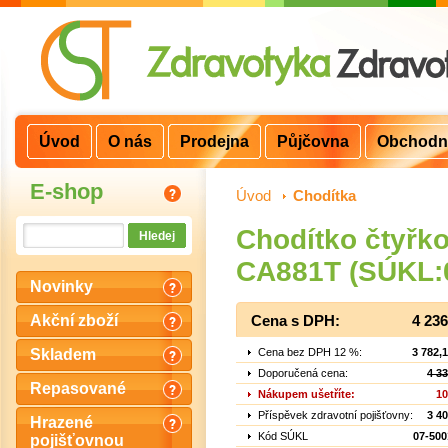
Úvod
O nás
Prodejna
Půjčovna
Obchodn
E-shop
Úvod
>
Chodítka
Chodítko čtyřk
CA881T (SÚKL:
Novinky
Akční zboží
Cena s DPH:
4 23
Cena bez DPH 12 %:
3 782,
Skladem
Doporučená cena:
4 3
Repasované
Nákupem ušetříte:
10
Příspěvek zdravotní pojišťovny:
3 4
Hrazené
Kód SÚKL
07-500
pojišťovnou