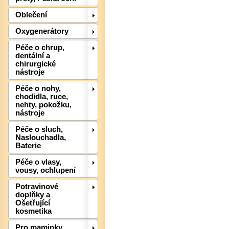
Det
Oblečení
Oxygenerátory
Péče o chrup,
dentální a
chirurgické
nástroje
Péče o nohy,
chodidla, ruce,
nehty, pokožku,
nástroje
Det
Péče o sluch,
Naslouchadla,
Baterie
Péče o vlasy,
vousy, ochlupení
Potravinové
doplňky a
Ošetřující
kosmetika
Pro maminky