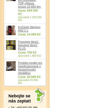
Det
TOP výbava,
pouze 10 800 km
Cena: 699 000
Kč
(původně 1 250 000
Kč)
Kočárek Stingray
R82 č.1
Cena: 14 000 Kč
Freestyle libre2 ,
freestyle libre2
PLUS
Cena: 700 Kč
(původně 1 800 Kč)
Prodám postel pro
handicapované s
bezpečnostní
ohrádkou
Cena: 20 000 Kč
(původně 29 000
Kč)
Nebojte se
nás zeptat!
Tel.: +420 603 281 096