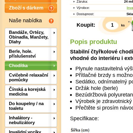
Záruka:
24 mě
Zboží s dárkem
Výrobce:
Inv
Dostupnost:
Skl
Naše nabídka
Koupit:
ks
Bandáže, Ortézy,
Obinadla, Manžety,
Popis produktu
Dlahy
Stabilní čtyřkolové chod
Berle, hole.
příslušenství
vhodné do interiéru i ext
Chodítka
Plynule nastavitelná vý
Přítlačné brzdy s možno
Cvičebně relaxační
pomůcky
Sedátko, odnímatelný p
Držák hole (berle)
Čínská a korejská
Bezúdržbová polyuretan
medicína
Výrobek je zdravotnický
Do koupelny / na
Det
Přečtěte si prosím návod
toaletu
Specifikace:
Inhalátory -
nebulizátory
Invalidní vozíky,