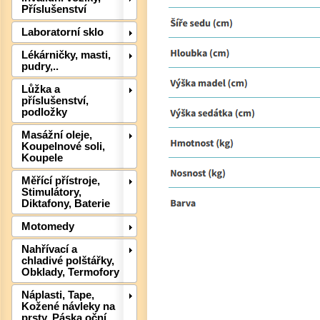
Příslušenství
Laboratorní sklo
Lékárničky, masti,
pudry,..
Lůžka a
příslušenství,
podložky
Det
Masážní oleje,
Koupelnové soli,
Koupele
Měřící přístroje,
Stimulátory,
Diktafony, Baterie
Motomedy
Nahřívací a
chladivé polštářky,
Obklady, Termofory
Náplasti, Tape,
Det
Kožené návleky na
prsty, Páska oční