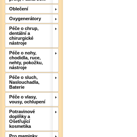
Oblečení
Oxygenerátory
Péče o chrup,
dentální a
chirurgické
nástroje
Péče o nohy,
chodidla, ruce,
nehty, pokožku,
nástroje
Péče o sluch,
Naslouchadla,
Baterie
Péče o vlasy,
Det
vousy, ochlupení
Potravinové
doplňky a
Ošetřující
kosmetika
Pro maminky