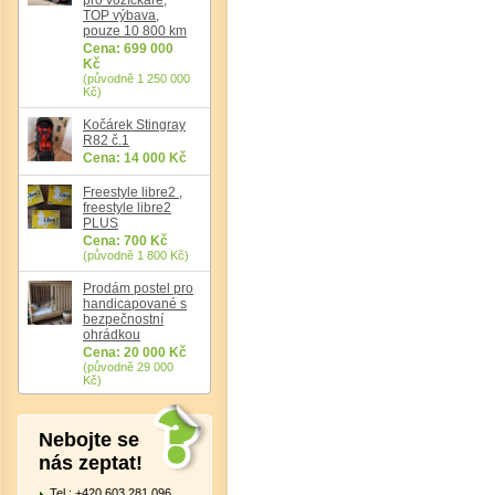
TOP výbava,
pouze 10 800 km
Cena: 699 000
Kč
(původně 1 250 000
Kč)
Det
Kočárek Stingray
R82 č.1
Cena: 14 000 Kč
Freestyle libre2 ,
freestyle libre2
PLUS
Cena: 700 Kč
(původně 1 800 Kč)
Prodám postel pro
handicapované s
bezpečnostní
ohrádkou
Cena: 20 000 Kč
(původně 29 000
Kč)
Nebojte se
nás zeptat!
Tel.: +420 603 281 096