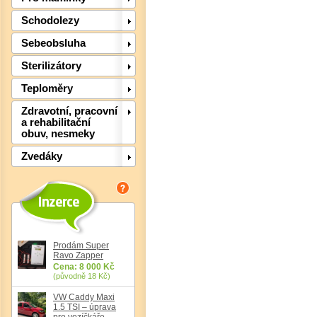
Schodolezy
Sebeobsluha
Sterilizátory
Teploměry
Zdravotní, pracovní
a rehabilitační
obuv, nesmeky
Det
Zvedáky
Prodám Super
Ravo Zapper
Cena: 8 000 Kč
(původně 18 Kč)
VW Caddy Maxi
1.5 TSI – úprava
pro vozíčkáře,