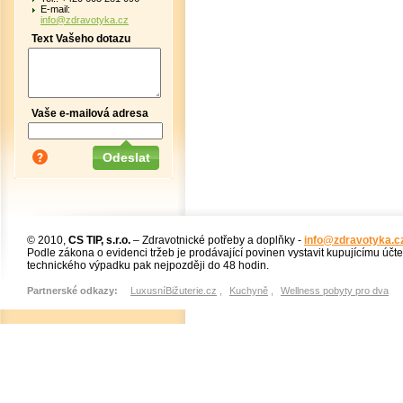
E-mail:
info@zdravotyka.cz
Text Vašeho dotazu
Vaše e-mailová adresa
© 2010,
CS TIP, s.r.o.
– Zdravotnické potřeby a doplňky -
info@zdravotyka.c
Podle zákona o evidenci tržeb je prodávající povinen vystavit kupujícímu účt
technického výpadku pak nejpozději do 48 hodin.
Partnerské odkazy:
LuxusníBižuterie.cz
,
Kuchyně
,
Wellness pobyty pro dva