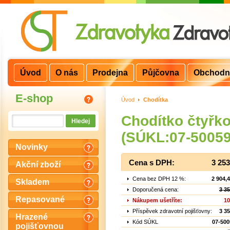
Úvod
O nás
Prodejna
Půjčovna
Obchodn
E-shop
Úvod
>
Chodítka
Chodítko čtyř
(SÚKL:07-50059
Novinky
Cena s DPH:
3 25
Akční zboží
Cena bez DPH 12 %:
2 904,
Skladem
Doporučená cena:
3 3
Repasované
Nákupem ušetříte:
10
Příspěvek zdravotní pojišťovny:
3 3
Hrazené
Kód SÚKL
07-500
pojišťovnou