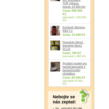
TOP výbava,
pouze 10 800 km
Cena: 699 000
Kč
(původně 1 250 000
Kč)
Kočárek Stingray
R82 č.1
Cena: 14 000 Kč
Freestyle libre2 ,
freestyle libre2
PLUS
Cena: 700 Kč
(původně 1 800 Kč)
Prodám postel pro
handicapované s
bezpečnostní
ohrádkou
Cena: 20 000 Kč
(původně 29 000
Kč)
Nebojte se
nás zeptat!
Tel.: +420 603 281 096