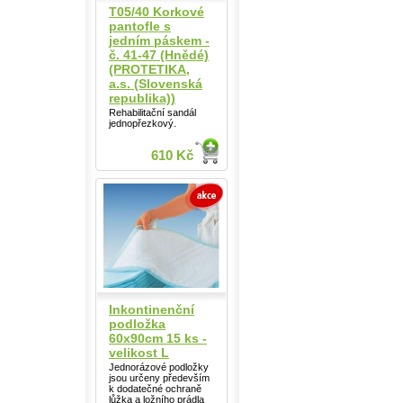
T05/40 Korkové
pantofle s
jedním páskem -
č. 41-47 (Hnědé)
(PROTETIKA,
a.s. (Slovenská
republika))
Rehabilitační sandál
jednopřezkový.
610 Kč
Inkontinenční
podložka
60x90cm 15 ks -
velikost L
Jednorázové podložky
jsou určeny především
k dodatečné ochraně
lůžka a ložního prádla