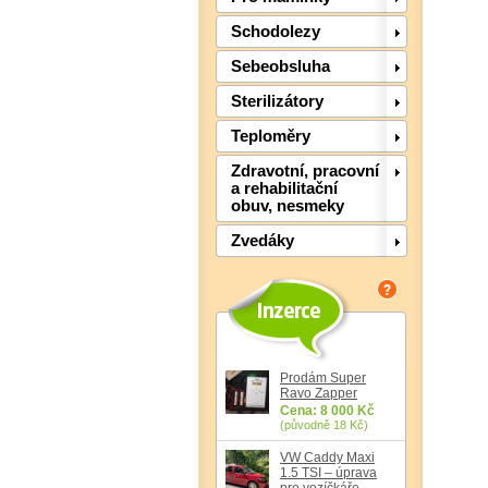
Schodolezy
Sebeobsluha
Sterilizátory
Teploměry
Zdravotní, pracovní
a rehabilitační
obuv, nesmeky
Zvedáky
Prodám Super
Ravo Zapper
Cena: 8 000 Kč
(původně 18 Kč)
VW Caddy Maxi
1.5 TSI – úprava
pro vozíčkáře,