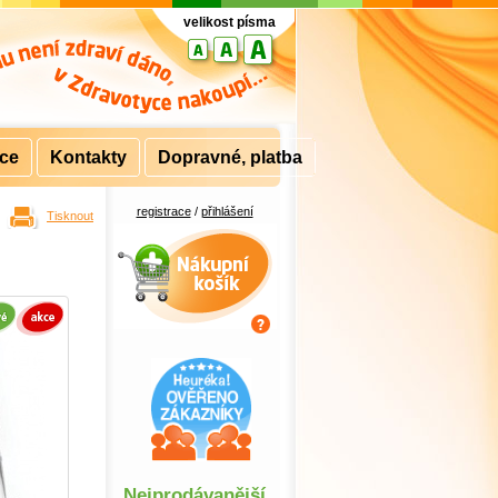
velikost písma
rce
Kontakty
Dopravné, platba
registrace
/
přihlášení
Tisknout
Nákupní košík
Nejprodávanější