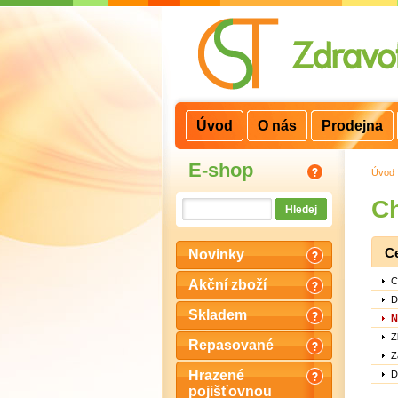
3
2
1
Úvod
O nás
Prodejna
E-shop
Úvod
Ch
C
Novinky
C
Akční zboží
D
Skladem
N
Z
Repasované
Z
Hrazené
D
pojišťovnou