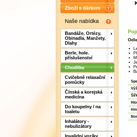
Zboží s dárkem
Naše nabídka
Pop
Bandáže, Ortézy,
Obinadla, Manžety,
Odle
Dlahy
L
Berle, hole.
P
příslušenství
M
J
P
Chodítka
B
Cvičebně relaxační
Spe
pomůcky
Vý
Čínská a korejská
Šíř
medicína
Hl
Do koupelny / na
Hmo
toaletu
Nos
Inhalátory -
nebulizátory
Invalidní vozíky,