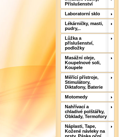
Příslušenství
Laboratorní sklo
Lékárničky, masti,
pudry,..
Lůžka a
příslušenství,
podložky
Masážní oleje,
Koupelnové soli,
Koupele
Měřící přístroje,
Stimulátory,
Diktafony, Baterie
Motomedy
Nahřívací a
chladivé polštářky,
Obklady, Termofory
Náplasti, Tape,
Kožené návleky na
prsty, Páska oční