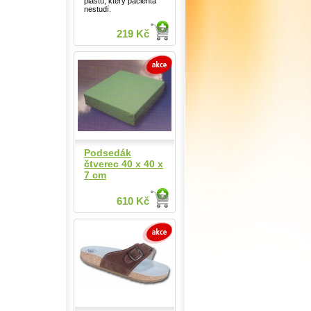
plastu, který pacienta
nestudí.
219 Kč
Podsedák
čtverec 40 x 40 x
7 cm
610 Kč