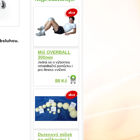
obsluhou.
Míč OVERBALL
300mm
Jedná se o výbornou
rehabilitační pomůcku i
pro fitness cvičení.
88 Kč
Durenový míček
na míčkování 1