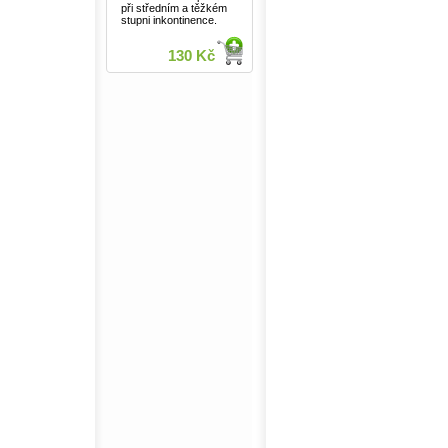
při středním a těžkém
stupni inkontinence.
130 Kč