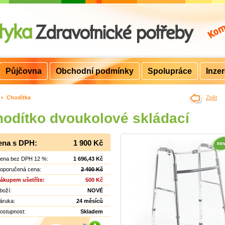
Půjčovna
Obchodní podmínky
Spolupráce
Inze
>
Chodítka
Zpět
odítko dvoukolové skládací
ena s DPH:
1 900 Kč
ena bez DPH 12 %:
1 696,43 Kč
oporučená cena:
2 400 Kč
ákupem ušetříte:
500 Kč
boží:
NOVÉ
áruka:
24 měsíců
ostupnost:
Skladem