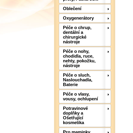
Oblečení
Oxygenerátory
Péče o chrup,
dentální a
chirurgické
nástroje
Péče o nohy,
chodidla, ruce,
nehty, pokožku,
nástroje
Péče o sluch,
Naslouchadla,
Baterie
Péče o vlasy,
vousy, ochlupení
Potravinové
doplňky a
Ošetřující
kosmetika
Pro maminky