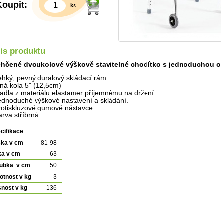
Koupit:
ks
is produktu
hčené dvoukolové výškově stavitelné chodítko s jednoduchou 
ehký, pevný duralový skládací rám.
lná kola 5" (12,5cm)
adla z materiálu elastamer příjemnému na držení.
ednoduché výškové nastavení a skládání.
rotiskluzové gumové nástavce.
arva stříbrná.
Detail
cifikace
ška v cm
81-98
ka v cm
63
oubka v cm
50
tnost v kg
3
nost v kg
136