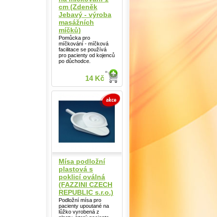
cm (Zdeněk
Jebavý - výroba
masážních
míčků)
Pomůcka pro
míčkování - míčková
facilitace se používá
pro pacienty od kojenců
po důchodce.
14 Kč
Mísa podložní
plastová s
poklicí oválná
(FAZZINI CZECH
REPUBLIC s.r.o.)
Podložní mísa pro
pacienty upoutané na
lůžko vyrobená z