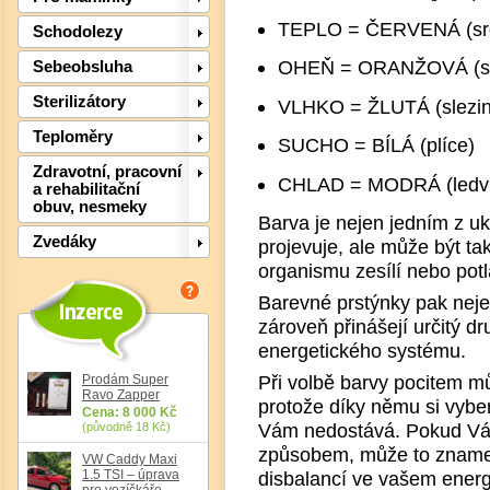
TEPLO = ČERVENÁ (sr
Schodolezy
Det
OHEŇ = ORANŽOVÁ (s
Sebeobsluha
Sterilizátory
VLHKO = ŽLUTÁ (slezin
Teploměry
SUCHO = BÍLÁ (plíce)
Zdravotní, pracovní
CHLAD = MODRÁ (ledvi
a rehabilitační
obuv, nesmeky
Barva je nejen jedním z uk
Zvedáky
projevuje, ale může být ta
organismu zesílí nebo potl
Barevné prstýnky pak nejen
zároveň přinášejí určitý 
energetického systému.
Při volbě barvy pocitem m
Prodám Super
Ravo Zapper
protože díky němu si vyber
Cena: 8 000 Kč
Det
Vám nedostává. Pokud Vás
(původně 18 Kč)
způsobem, může to znamen
VW Caddy Maxi
1.5 TSI – úprava
disbalancí ve vašem ener
pro vozíčkáře,