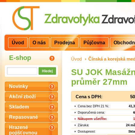
Úvod
O nás
Prodejna
Půjčovna
Obchodn
E-shop
Úvod
>
Čínská a korejská med
SU JOK Masážní 
průměr 27mm
Novinky
Akční zboží
Cena s DPH:
50
Cena bez DPH 21 %:
41,
Skladem
Doporučená cena:
6
Repasované
Nákupem ušetříte:
1
Záruka:
24 mě
Hrazené
Dostupnost:
Skl
pojišťovnou