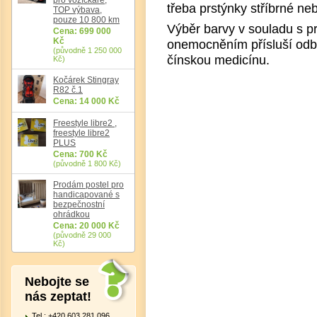
třeba prstýnky stříbrné neb
TOP výbava,
pouze 10 800 km
Výběr barvy v souladu s p
Cena: 699 000
Kč
onemocněním přísluší odbo
(původně 1 250 000
čínskou medicínu.
Kč)
Kočárek Stingray
R82 č.1
Cena: 14 000 Kč
Freestyle libre2 ,
freestyle libre2
Det
PLUS
Cena: 700 Kč
(původně 1 800 Kč)
Prodám postel pro
handicapované s
bezpečnostní
ohrádkou
Cena: 20 000 Kč
(původně 29 000
Kč)
Nebojte se
nás zeptat!
Tel.: +420 603 281 096