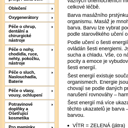
vážných onemocněních můž
celkové léčbě.
Oblečení
Barva masážního prstýnku 
Oxygenerátory
organismu. Masáž je mnohe
Péče o chrup,
barva. Barvu lze vybrat p
Det
dentální a
podle starověkého učení o 
chirurgické
nástroje
Podle učení o šesti energi
ovládán šesti energiemi. Js
Péče o nohy,
sucha a chladu. Vše, co ná
chodidla, ruce,
nehty, pokožku,
pocity a emoce je vybudov
nástroje
šesti energií.
Péče o sluch,
Šest energií existuje souč
Naslouchadla,
organismech. Energie jsou
Baterie
chovají se podle daných pr
Péče o vlasy,
narušení rovnováhy – har
vousy, ochlupení
Šest energií má více ukaza
Potravinové
těchto ukazatelů je barva 
doplňky a
Ošetřující
barvou.
kosmetika
VÍTR = ZELENÁ (játra)
Pro maminky