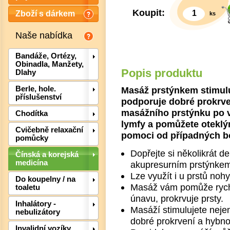
Koupit:
Zboží s dárkem
ks
Naše nabídka
Bandáže, Ortézy,
Obinadla, Manžety,
Popis produktu
Dlahy
Masáž prstýnkem stimulu
Berle, hole.
příslušenství
podporuje dobré prokrv
masážního prstýnku po v
Chodítka
lymfy a pomůžete otekl
Cvičebně relaxační
pomoci od případných bole
pomůcky
Dopřejte si několikrát 
Čínská a korejská
medicína
akupresurním prstýnke
Lze využít i u prstů nohy
Do koupelny / na
Masáž vám pomůže rychle 
toaletu
Det
únavu, prokrvuje prsty.
Inhalátory -
Masáží stimulujete neje
nebulizátory
dobré prokrvení a hybno
Invalidní vozíky,