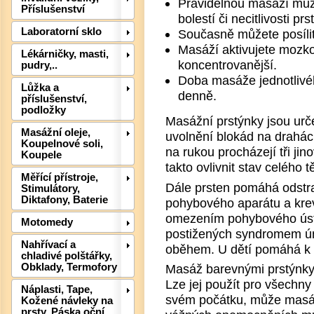
Pravidelnou masáží můž
Příslušenství
bolestí či necitlivosti prs
Laboratorní sklo
Současně můžete posílit
Masáží aktivujete mozkov
Lékárničky, masti,
koncentrovanější.
pudry,..
Doba masáže jednotlivéh
Lůžka a
denně.
příslušenství,
podložky
Masážní prstýnky jsou urč
Masážní oleje,
uvolnění blokád na drahách
Koupelnové soli,
na rukou procházejí tři jin
Koupele
Det
takto ovlivnit stav celého t
Měřící přístroje,
Dále prsten pomáhá odstra
Stimulátory,
Diktafony, Baterie
pohybového aparátu a kre
omezením pohybového ústr
Motomedy
postižených syndromem ún
Nahřívací a
oběhem. U dětí pomáhá k l
chladivé polštářky,
Obklady, Termofory
Masáž barevnými prstýnky 
Lze jej použít pro všechn
Náplasti, Tape,
svém počátku, může masáž s
Kožené návleky na
prsty, Páska oční