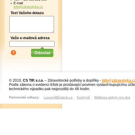
E-mail:
info@zdravotyka.cz
Text Vašeho dotazu
Vaše e-mailová adresa
© 2010,
CS TIP, s.r.o.
– Zdravotnické potřeby a doplňky -
info@zdravotyka.c
Podle zákona o evidenci tržeb je prodávající povinen vystavit kupujícímu účt
technického výpadku pak nejpozději do 48 hodin.
Partnerské odkazy:
LuxusníBižuterie.cz
,
Kuchyně
,
Wellness pobyty pro dva