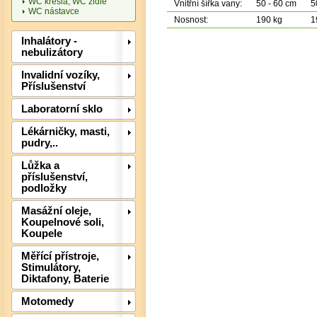
WC křesla, WC židle
Vnitřní šířka vany:
50 - 60 cm
5
WC nástavce
Nosnost:
190 kg
1
Inhalátory -
nebulizátory
Invalidní vozíky,
Det
Příslušenství
Laboratorní sklo
Lékárničky, masti,
pudry,..
Lůžka a
příslušenství,
podložky
Masážní oleje,
Koupelnové soli,
Koupele
Měřící přístroje,
Stimulátory,
Diktafony, Baterie
Motomedy
Det