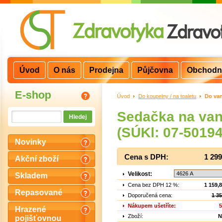
Úvod
O nás
Prodejna
Půjčovna
Obchodn
E-shop
Úvod
>
Do koupelny / na toaletu
>
Do va
Sedačka na van
(SÚKl: 07-5019
Novinky
Cena s DPH:
1 29
Akční zboží
Velikost:
Skladem
Cena bez DPH 12 %:
1 159,
Repasované
Doporučená cena:
1 3
Nákupem ušetříte:
5
Hrazené
Zboží:
N
pojišťovnou