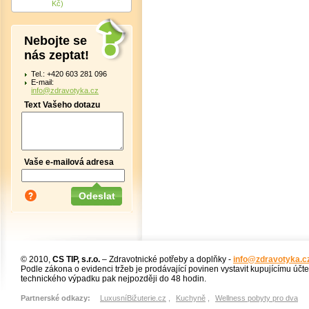
Kč)
Nebojte se
nás zeptat!
Tel.: +420 603 281 096
E-mail:
info@zdravotyka.cz
Text Vašeho dotazu
Vaše e-mailová adresa
© 2010,
CS TIP, s.r.o.
– Zdravotnické potřeby a doplňky -
info@zdravotyka.c
Podle zákona o evidenci tržeb je prodávající povinen vystavit kupujícímu účt
technického výpadku pak nejpozději do 48 hodin.
Partnerské odkazy:
LuxusníBižuterie.cz
,
Kuchyně
,
Wellness pobyty pro dva