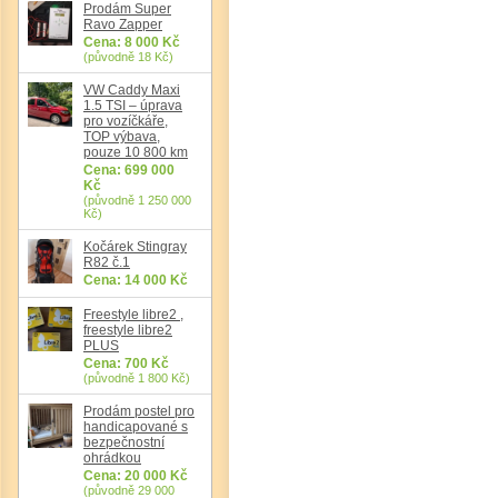
Prodám Super
Ravo Zapper
Cena: 8 000 Kč
(původně 18 Kč)
VW Caddy Maxi
Det
1.5 TSI – úprava
pro vozíčkáře,
TOP výbava,
pouze 10 800 km
Cena: 699 000
Kč
(původně 1 250 000
Kč)
Kočárek Stingray
R82 č.1
Cena: 14 000 Kč
Freestyle libre2 ,
freestyle libre2
PLUS
Cena: 700 Kč
(původně 1 800 Kč)
Prodám postel pro
handicapované s
bezpečnostní
ohrádkou
Cena: 20 000 Kč
(původně 29 000