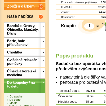
Příspěvek zdravotní pojišťovny:
1 3
Zboží s dárkem
Kód SÚKL
07-501
Záruka:
24 mě
Naše nabídka
Dostupnost:
Skl
Koupit:
Bandáže, Ortézy,
ks
Obinadla, Manžety,
Dlahy
Berle, hole.
příslušenství
Chodítka
Popis produktu
Cvičebně relaxační
Sedačka bez opěrátka vho
pomůcky
Det
především zvýšenou nos
Čínská a korejská
medicína
nastavitelná dle šířky v
perforace pro odtékání 
Do koupelny / na
toaletu
Technické údaje:
4626 A
4
Šířka sedu:
66 cm
6
Do sprchy
Do vany
Hloubka sedu:
35 cm
3
Madla