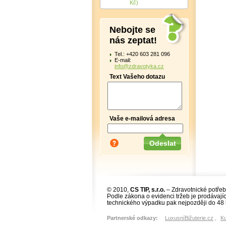
Kč)
Nebojte se
nás zeptat!
Tel.: +420 603 281 096
E-mail:
info@zdravotyka.cz
Text Vašeho dotazu
Vaše e-mailová adresa
© 2010,
CS TIP, s.r.o.
– Zdravotnické potřeb
Podle zákona o evidenci tržeb je prodávajíc
technického výpadku pak nejpozději do 48 
Partnerské odkazy:
LuxusníBižuterie.cz
,
K