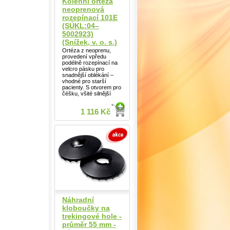
Kolenní ortéza
neoprenová
rozepínací 101E
(SÚKL:04–
5002923)
(Snížek, v. o. s.)
Ortéza z neoprenu,
provedení vpředu
podélně rozepínací na
velcro pásku pro
snadnější oblékání –
vhodné pro starší
pacienty. S otvorem pro
čéšku, všité silnější
1 116 Kč
Náhradní
kloboučky na
trekingové hole -
průměr 55 mm -