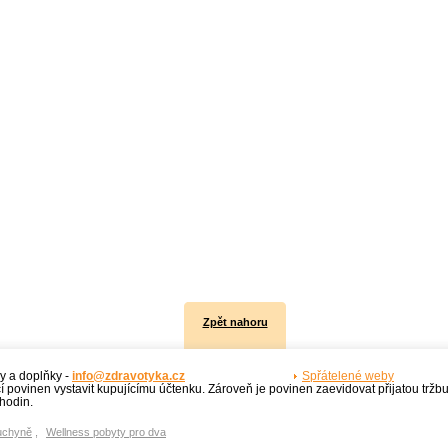
Zpět nahoru
y a doplňky -
info@zdravotyka.cz
Spřátelené weby
í povinen vystavit kupujícímu účtenku. Zároveň je povinen zaevidovat přijatou tržb
hodin.
uchyně
,
Wellness pobyty pro dva