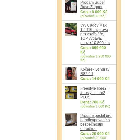
Prodám Super
Ravo Zapper
Cena: 8 000 Kč
(původně 18 Kč)
VW Caddy Maxi
1.5 TSI – úprava
pro vozíčkáře,
TOP výbava,
pouze 10 800 km
Cena: 699 000
Kč
(původně 1 250 000
Kč)
Kočárek Stingray
R82 č.1
Cena: 14 000 Kč
Freestyle libre2 ,
freestyle libre2
PLUS
Cena: 700 Kč
(původně 1 800 Kč)
Prodám postel pro
handicapované s
bezpečnostní
ohrádkou
Cena: 20 000 Kč
(původně 29 000