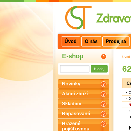
3
2
1
Úvod
O nás
Prodejna
E-shop
Úvod
62
C
Novinky
C
Akční zboží
D
Skladem
N
Z
Repasované
D
Hrazené
pojišťovnou