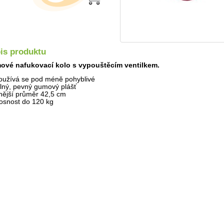
is produktu
vé nafukovací kolo s vypouštěcím ventilkem.
oužívá se pod méně pohyblivé
ilný, pevný gumový plášť
nější průměr 42,5 cm
osnost do 120 kg
Detail