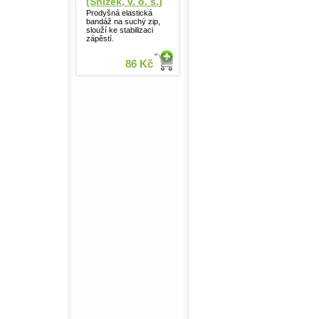
(Snížek, v. o. s.)
Prodyšná elastická
bandáž na suchý zip,
slouží ke stabilizaci
zápěstí.
86 Kč