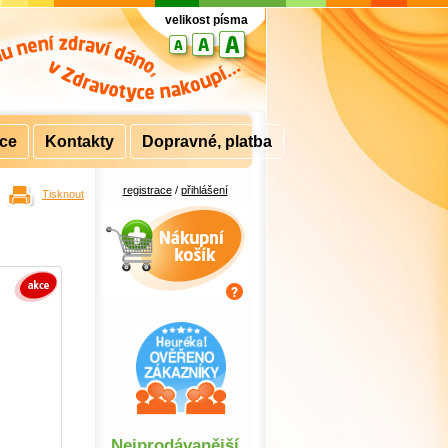
velikost písma
rce
Kontakty
Dopravné, platba
registrace
/
přihlášení
Tisknout
Nákupní košík
Nejprodávanější