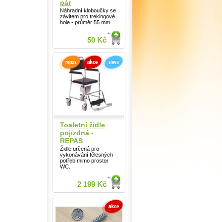
pár
Náhradní kloboučky se
závitem pro trekingové
hole - průměr 55 mm.
50 Kč
Toaletní židle
pojízdná -
REPAS
Židle určená pro
vykonávání tělesných
potřeb mimo prostor
WC.
2 199 Kč