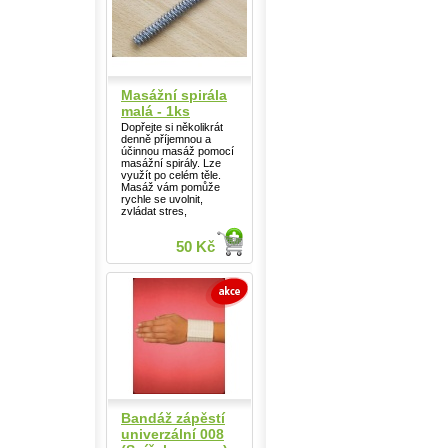
Masážní spirála
malá - 1ks
Dopřejte si několikrát
denně příjemnou a
účinnou masáž pomocí
masážní spirály. Lze
využít po celém těle.
Masáž vám pomůže
rychle se uvolnit,
zvládat stres,
50 Kč
Bandáž zápěstí
univerzální 008