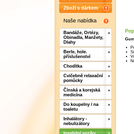
Zboží s dárkem
Naše nabídka
Pop
Bandáže, Ortézy,
Obinadla, Manžety,
Gumo
Dlahy
P
Berle, hole.
S
příslušenství
V
N
Chodítka
Cvičebně relaxační
pomůcky
Čínská a korejská
medicína
Do koupelny / na
toaletu
Inhalátory -
nebulizátory
Invalidní vozíky,