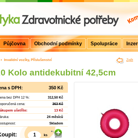
Půjčovna
Obchodní podmínky
Spolupráce
Inze
>
Invalidní vozíky, Příslušenství
Zpět
0 Kolo antidekubitní 42,5cm
ena s DPH:
350 Kč
ena bez DPH 12 %:
312,50 Kč
oporučená cena:
363 Kč
ákupem ušetříte:
13 Kč
áruka:
24 měsíců
ostupnost:
Skladem
Koupit:
ks