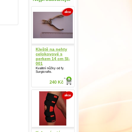
Kleště na nehty
celokovové s
perkem 14 cm SI-
001
Kvalitní nůžky od fy.
Surgicrafts.
240 Kč