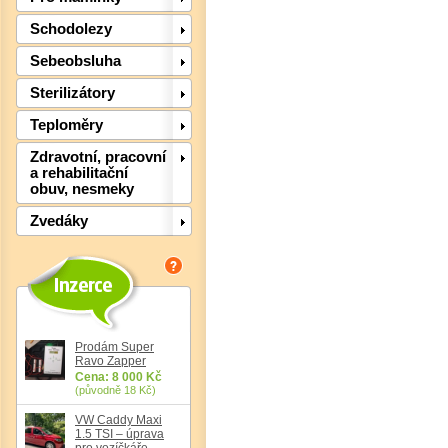
Schodolezy
Sebeobsluha
Sterilizátory
Teploměry
Det
Zdravotní, pracovní
a rehabilitační
obuv, nesmeky
Zvedáky
Prodám Super
Ravo Zapper
Cena: 8 000 Kč
(původně 18 Kč)
Det
VW Caddy Maxi
1.5 TSI – úprava
pro vozíčkáře,