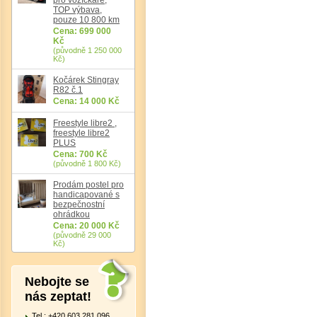
TOP výbava,
pouze 10 800 km
Cena: 699 000
Kč
(původně 1 250 000
Kč)
Kočárek Stingray
R82 č.1
Cena: 14 000 Kč
Freestyle libre2 ,
freestyle libre2
PLUS
Cena: 700 Kč
(původně 1 800 Kč)
Prodám postel pro
handicapované s
bezpečnostní
ohrádkou
Cena: 20 000 Kč
(původně 29 000
Kč)
Nebojte se
nás zeptat!
Tel.: +420 603 281 096