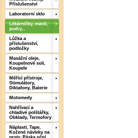
Příslušenství
Laboratorní sklo
Lékárničky, masti,
pudry,..
Lůžka a
příslušenství,
podložky
Det
Masážní oleje,
Koupelnové soli,
Koupele
Měřící přístroje,
Stimulátory,
Diktafony, Baterie
Motomedy
Nahřívací a
chladivé polštářky,
Obklady, Termofory
Náplasti, Tape,
Kožené návleky na
prsty, Páska oční