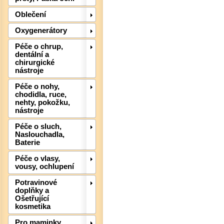
Oblečení
Oxygenerátory
Det
Péče o chrup,
dentální a
chirurgické
nástroje
Péče o nohy,
chodidla, ruce,
nehty, pokožku,
nástroje
Péče o sluch,
Naslouchadla,
Baterie
Det
Péče o vlasy,
vousy, ochlupení
Potravinové
doplňky a
Ošetřující
kosmetika
Pro maminky