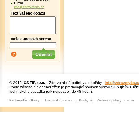
E-mail:
info@zdravotyka.cz
Text Vašeho dotazu
Vaše e-mailová adresa
© 2010,
CS TIP, s.r.o.
– Zdravotnické potřeby a doplňky -
info@zdravotyka.c
Podle zákona o evidenci tržeb je prodávající povinen vystavit kupujícímu účt
technického výpadku pak nejpozději do 48 hodin.
Partnerské odkazy:
LuxusníBižuterie.cz
,
Kuchyně
,
Wellness pobyty pro dva