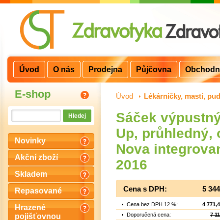
Úvod
O nás
Prodejna
Půjčovna
Obchodn
E-shop
Úvod
>
Lékárničky, masti, pudr
Sáček výpustn
Up, průhledný, 
Novinky
Nova integrovan
Akční zboží
2016
Skladem
Cena s DPH:
5 34
Repasované
Cena bez DPH 12 %:
4 771,
Hrazené
Doporučená cena:
7 1
pojišťovnou