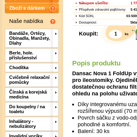
Nákupem ušetříte:
1 7
Zboží s dárkem
Příspěvek zdravotní pojišťovny:
5 4
Kód SÚKL
03-500
Naše nabídka
Dostupnost:
Skl
Koupit:
Bandáže, Ortézy,
ks
Obinadla, Manžety,
Dlahy
Berle, hole.
příslušenství
Popis produktu
Chodítka
Dansac Nova 1 FoldUp vý
Cvičebně relaxační
pro ileostomiky. Ojediněl
pomůcky
Det
dostatečnou ochranu filt
Čínská a korejská
ohledu na polohu uživate
medicína
Díky integrovanému uza
Do koupelny / na
rozšířenou výpustí (70 m
toaletu
Povrch sáčku z vodo-odp
Inhalátory -
pohodlné a komfortní.
nebulizátory
Balení: 30 ks
Invalidní vozíky,