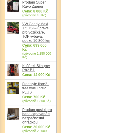
Prodám Super
Ravo Zapper
Cena: 8 000 Kč
(původně 18 Kč)
VW Caddy Maxi
1.5 TSI – úprava
pro vozíčkáře,
TOP výbava,
pouze 10 800 km
Cena: 699 000
Kč
(původně 1 250 000
Kč)
Kočárek Stingray
R82 č.1
Cena: 14 000 Kč
Freestyle libre2 ,
freestyle libre2
PLUS
Cena: 700 Kč
(původně 1 800 Kč)
Prodám postel pro
handicapované s
bezpečnostní
ohrádkou
Cena: 20 000 Kč
(původně 29 000