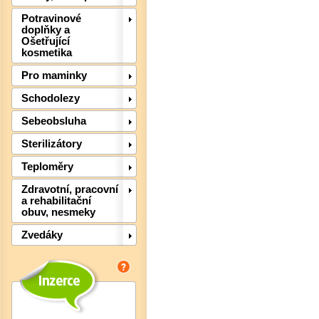
Potravinové
doplňky a
Ošetřující
kosmetika
Det
Pro maminky
Schodolezy
Sebeobsluha
Sterilizátory
Teploměry
Zdravotní, pracovní
a rehabilitační
obuv, nesmeky
Zvedáky
Det