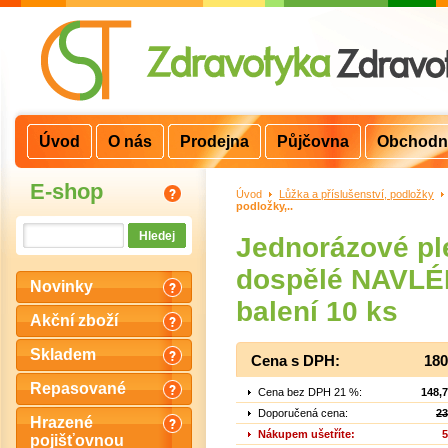
Úvod
O nás
Prodejna
Půjčovna
Obchodn
E-shop
Úvod
>
Lůžka a příslušenství, podložky
>
podložky,..
Jednorázové pl
dospělé NAVLÉK
Novinky
balení 10 ks
Akční zboží
Skladem
Cena s DPH:
180
Repasované
Cena bez DPH 21 %:
148,
Doporučená cena:
23
Hrazené
Nákupem ušetříte:
5
pojišťovnou