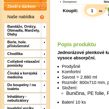
Dostupnost:
Skl
Zboží s dárkem
Koupit:
ks
Naše nabídka
Bandáže, Ortézy,
Obinadla, Manžety,
Dlahy
Berle, hole.
Popis produktu
příslušenství
Jednorázové plenkové k
Chodítka
vysoce absorpční.
Cvičebně relaxační
pomůcky
Prodyšné
Det
Komfortní
Čínská a korejská
Savost > 2.880 ml
medicína
Rozměr: 800x710 mm, p
Do koupelny / na
Složení:
toaletu
Buničina, PE folie, 
Inhalátory -
nebulizátory
Balení 10 ks
Invalidní vozíky,