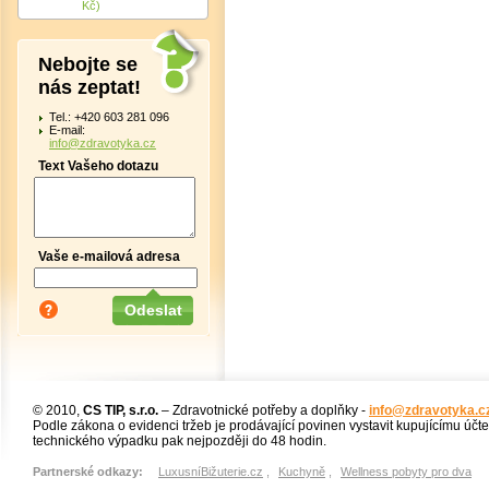
Kč)
Nebojte se
nás zeptat!
Tel.: +420 603 281 096
E-mail:
info@zdravotyka.cz
Text Vašeho dotazu
Vaše e-mailová adresa
© 2010,
CS TIP, s.r.o.
– Zdravotnické potřeby a doplňky -
info@zdravotyka.c
Podle zákona o evidenci tržeb je prodávající povinen vystavit kupujícímu účt
technického výpadku pak nejpozději do 48 hodin.
Partnerské odkazy:
LuxusníBižuterie.cz
,
Kuchyně
,
Wellness pobyty pro dva