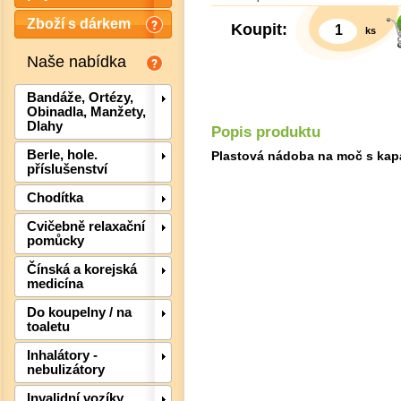
Zboží s dárkem
Koupit:
ks
Naše nabídka
Bandáže, Ortézy,
Obinadla, Manžety,
Dlahy
Popis produktu
Berle, hole.
Plastová nádoba na moč s kapa
příslušenství
Chodítka
Cvičebně relaxační
pomůcky
Čínská a korejská
medicína
Do koupelny / na
Det
toaletu
Inhalátory -
nebulizátory
Invalidní vozíky,