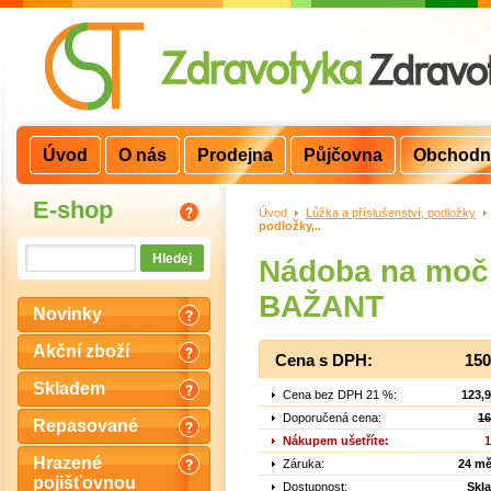
Úvod
O nás
Prodejna
Půjčovna
Obchodn
E-shop
Úvod
>
Lůžka a příslušenství, podložky
>
podložky,..
Nádoba na moč
BAŽANT
Novinky
Akční zboží
Cena s DPH:
150
Skladem
Cena bez DPH 21 %:
123,
Doporučená cena:
16
Repasované
Nákupem ušetříte:
1
Hrazené
Záruka:
24 mě
pojišťovnou
Dostupnost:
Skl