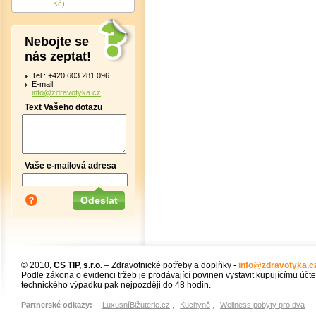
Kč)
Nebojte se
nás zeptat!
Tel.: +420 603 281 096
E-mail:
info@zdravotyka.cz
Text Vašeho dotazu
Vaše e-mailová adresa
© 2010,
CS TIP, s.r.o.
– Zdravotnické potřeby a doplňky -
info@zdravotyka.c
Podle zákona o evidenci tržeb je prodávající povinen vystavit kupujícímu účt
technického výpadku pak nejpozději do 48 hodin.
Partnerské odkazy:
LuxusníBižuterie.cz
,
Kuchyně
,
Wellness pobyty pro dva