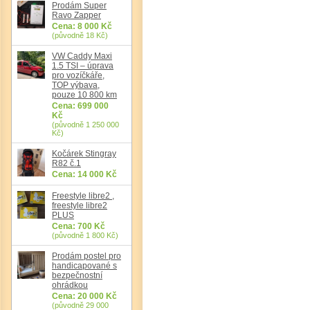
Prodám Super
Ravo Zapper
Cena: 8 000 Kč
(původně 18 Kč)
VW Caddy Maxi
1.5 TSI – úprava
pro vozíčkáře,
TOP výbava,
pouze 10 800 km
Cena: 699 000
Det
Kč
(původně 1 250 000
Kč)
Kočárek Stingray
R82 č.1
Cena: 14 000 Kč
Freestyle libre2 ,
freestyle libre2
PLUS
Cena: 700 Kč
(původně 1 800 Kč)
Prodám postel pro
handicapované s
bezpečnostní
ohrádkou
Cena: 20 000 Kč
(původně 29 000