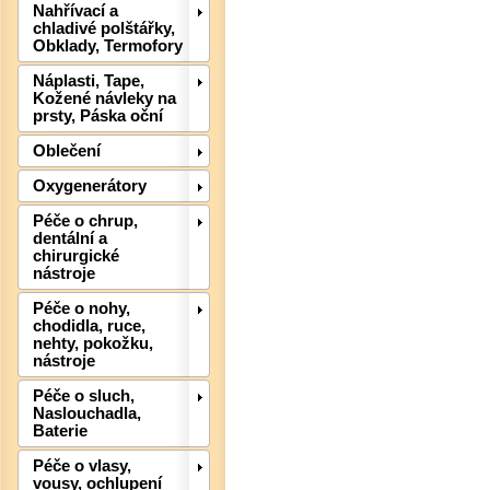
Nahřívací a
chladivé polštářky,
Obklady, Termofory
Náplasti, Tape,
Det
Kožené návleky na
prsty, Páska oční
Oblečení
Oxygenerátory
Péče o chrup,
dentální a
chirurgické
nástroje
Péče o nohy,
chodidla, ruce,
nehty, pokožku,
nástroje
Péče o sluch,
Naslouchadla,
Baterie
Péče o vlasy,
vousy, ochlupení
Det