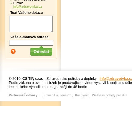
E-mail:
info@zdravotyka.cz
Text Vašeho dotazu
Vaše e-mailová adresa
© 2010,
CS TIP, s.r.o.
– Zdravotnické potřeby a doplňky -
info@zdravotyka.c
Podle zákona o evidenci tržeb je prodávající povinen vystavit kupujícímu účt
technického výpadku pak nejpozději do 48 hodin.
Partnerské odkazy:
LuxusníBižuterie.cz
,
Kuchyně
,
Wellness pobyty pro dva