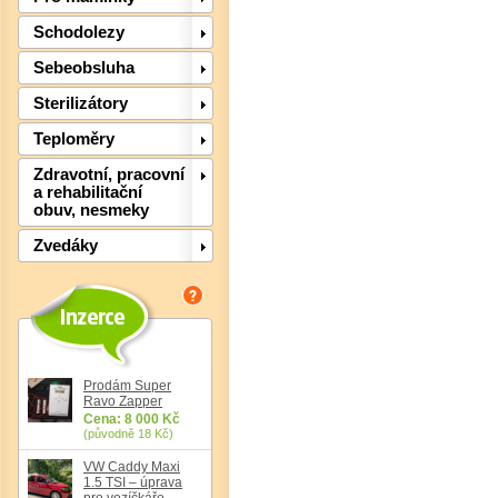
Schodolezy
Sebeobsluha
Sterilizátory
Teploměry
Zdravotní, pracovní
a rehabilitační
obuv, nesmeky
Zvedáky
Prodám Super
Det
Ravo Zapper
Cena: 8 000 Kč
(původně 18 Kč)
VW Caddy Maxi
1.5 TSI – úprava
pro vozíčkáře,