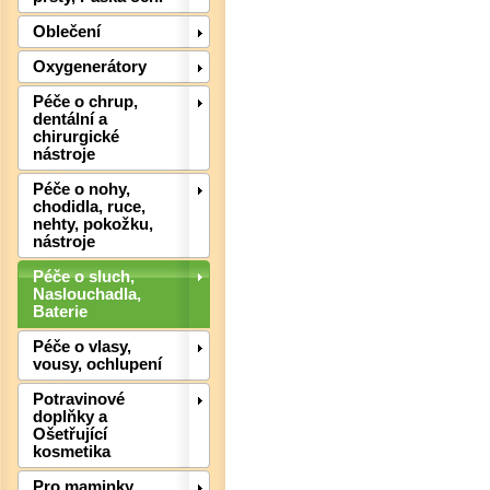
Oblečení
Oxygenerátory
Det
Péče o chrup,
dentální a
chirurgické
nástroje
Péče o nohy,
chodidla, ruce,
nehty, pokožku,
nástroje
Péče o sluch,
Naslouchadla,
Baterie
Péče o vlasy,
vousy, ochlupení
Potravinové
doplňky a
Ošetřující
Det
kosmetika
Pro maminky