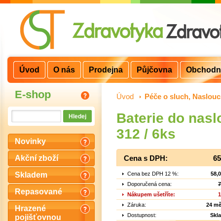
Úvod
O nás
Prodejna
Půjčovna
Obchodn
E-shop
Úvod
>
Péče o sluch, Naslouc
Baterie do nas
312 / 6ks
Novinky
Akční zboží
Cena s DPH:
65
Cena bez DPH 12 %:
58,
Skladem
Doporučená cena:
7
Repasované
Nákupem ušetříte:
1
Záruka:
24 mě
Hrazené
Dostupnost:
Skl
pojišťovnou