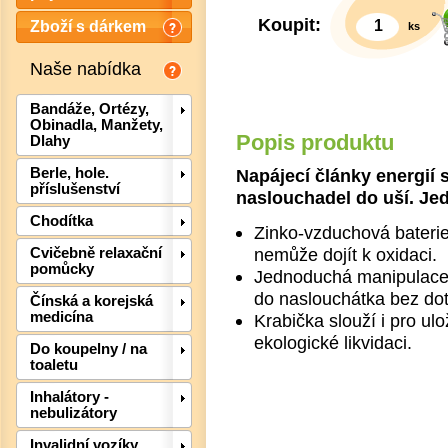
Koupit:
Zboží s dárkem
ks
Naše nabídka
Bandáže, Ortézy,
Obinadla, Manžety,
Popis produktu
Dlahy
Napájecí články energií s
Berle, hole.
příslušenství
naslouchadel do uší. J
Chodítka
Zinko-vzduchová baterie
nemůže dojít k oxidaci.
Cvičebně relaxační
pomůcky
Jednoduchá manipulace 
do naslouchátka bez dot
Det
Čínská a korejská
medicína
Krabička slouží i pro ul
ekologické likvidaci.
Do koupelny / na
toaletu
Inhalátory -
nebulizátory
Invalidní vozíky,