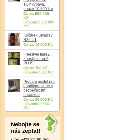
TOP výbava,
pouze 10 800 km
Cena: 699 000
Kč
(původně 1 250 000
Kč)
Kočárek Stingray
R82 č.1
Cena: 14 000 Kč
Det
Freestyle libre2 ,
freestyle libre2
PLUS
Cena: 700 Kč
(původně 1 800 Kč)
Prodám postel pro
handicapované s
bezpečnostní
ohrádkou
Cena: 20 000 Kč
(původně 29 000
Kč)
Nebojte se
nás zeptat!
Tel.: +420 603 281 096