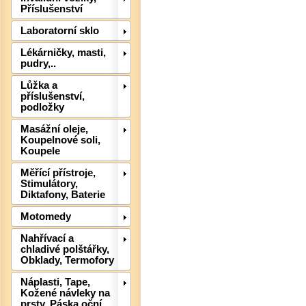
Příslušenství
Laboratorní sklo
Lékárničky, masti,
pudry,..
Lůžka a
příslušenství,
Det
podložky
Masážní oleje,
Koupelnové soli,
Koupele
Měřící přístroje,
Stimulátory,
Diktafony, Baterie
Motomedy
Nahřívací a
chladivé polštářky,
Obklady, Termofory
Náplasti, Tape,
Kožené návleky na
prsty, Páska oční