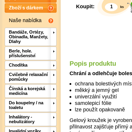
Koupit:
ks
Zboží s dárkem
Naše nabídka
Bandáže, Ortézy,
Obinadla, Manžety,
Dlahy
Berle, hole.
příslušenství
Popis produktu
Chodítka
Chrání a odlehčuje boles
Cvičebně relaxační
pomůcky
ochrana bolestivých mís
Det
Čínská a korejská
měkký a jemný gel
medicína
univerzální využití
samolepicí fólie
Do koupelny / na
toaletu
lze použít opakovaně
Inhalátory -
Gelový kroužek je vyrobe
nebulizátory
přilnavost zajišťuje přímý
Invalidní vozíky,