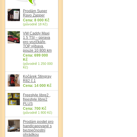
Prodám Super
Ravo Zapper
Cena: 8 000 Kč
(původně 18 Kč)
VW Caddy Maxi
1.5 TSI – úprava
pro vozíčkáře,
Det
TOP výbava,
pouze 10 800 km
Cena: 699 000
Kč
(původně 1 250 000
Kč)
Kočárek Stingray
R82 č.1
Cena: 14 000 Kč
Freestyle libre2 ,
freestyle libre2
PLUS
Cena: 700 Kč
(původně 1 800 Kč)
Prodám postel pro
handicapované s
bezpečnostní
ohrádkou