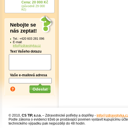
Cena: 20 000 Kč
(původně 29 000
Kč)
Nebojte se
nás zeptat!
Tel.: +420 603 281 096
E-mail:
info@zdravotyka.cz
Text Vašeho dotazu
Vaše e-mailová adresa
© 2010,
CS TIP, s.r.o.
– Zdravotnické potřeby a doplňky -
info@zdravotyka.c
Podle zákona o evidenci tržeb je prodávající povinen vystavit kupujícímu účt
technického výpadku pak nejpozději do 48 hodin.