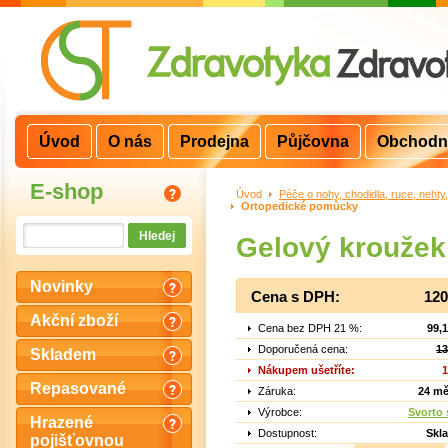
Úvod
O nás
Prodejna
Půjčovna
Obchodn
E-shop
Úvod
>
Péče o nohy, chodidla, ruce, nehty
Ortopedické pomůcky
Gelový kroužek
Novinky
Cena s DPH:
120
Akční zboží
Cena bez DPH 21 %:
99,
Doporučená cena:
13
Skladem
Nákupem ušetříte:
1
Repasované
Záruka:
24 mě
Výrobce:
Svorto s
Hrazené
Dostupnost:
Skl
pojišťovnou