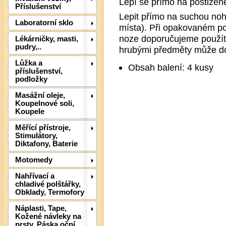
Lepí se přímo na postižen
Příslušenství
Lepit přímo na suchou nohu
Laboratorní sklo
místa). Při opakovaném pou
noze doporučujeme použít p
Lékárničky, masti,
pudry,..
hrubými předměty může doj
Det
Lůžka a
Obsah balení: 4 kusy
příslušenství,
podložky
Masážní oleje,
Koupelnové soli,
Koupele
Měřící přístroje,
Stimulátory,
Diktafony, Baterie
Motomedy
Nahřívací a
chladivé polštářky,
Obklady, Termofory
Náplasti, Tape,
Kožené návleky na
prsty, Páska oční
Det