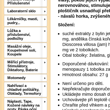
Příslušenství
nerovnováhou, stimuluje
ploštičník usnadňují př
Laboratorní sklo
- návalů horka, zvýšenéh
Lékárničky, masti,
pudry,..
Složení:
Lůžka a
suché extrakty z bylin j
příslušenství,
mg, andělika čínská koř
podložky
Dioscorea villosa (jam) 
Det
Masážní oleje,
mg ve 2 tobolkách.
Koupelnové soli,
Koupele
Obal tobolky: želatina, g
Měřící přístroje,
Doporučené dávkování: 2
Stimulátory,
menopauzy 1 tobolka za
Diktafony, Baterie
Hmotnost obsahu: 27 g
Motomedy
Není určeno pro děti.
Nahřívací a
Nepřekračujte doporuče
chladivé polštářky,
Ukládejte mimo dosah dě
Obklady, Termofory
Uchovávejte při teplotě 
Náplasti, Tape,
Chraňte před vlhkem a 
Kožené návleky na
prsty, Páska oční