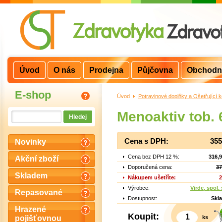
Úvod
O nás
Prodejna
Půjčovna
Obchodn
E-shop
Úvod
>
Potravinové doplňky a Ošetřující 
Menoaktiv tob. 
Cena s DPH:
355
Novinky
Cena bez DPH 12 %:
316,
Akční zboží
Doporučená cena:
37
Skladem
Nákupem ušetříte:
2
Výrobce:
Virde, spol. 
Repasované
Dostupnost:
Skl
Hrazené
Koupit:
ks
pojišťovnou