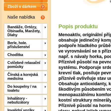
Zboží s dárkem
Naše nabídka
Popis produktu
Bandáže, Ortézy,
Obinadla, Manžety,
Menoaktiv, originální př
Dlahy
obsahuje jedinečný kompl
Berle, hole.
podpoře hladkého průb
příslušenství
ve vyrovnávání se s příz
Chodítka
např. s návaly horka, p
Příznivě působí na pevno
Cvičebně relaxační
systému. Podporuje srde
pomůcky
Det
krevní tlak, posiluje pe
Čínská a korejská
příznivě ovlivňuje stav 
medicína
Obsahuje antioxidanty, 
Do koupelny / na
škodlivým působením vol
toaletu
menopauzálnímu komfort
Inhalátory -
kostní struktury minerál
nebulizátory
Příznivě působí na horm
vlasy, pokud jejich vypa
Invalidní vozíky,