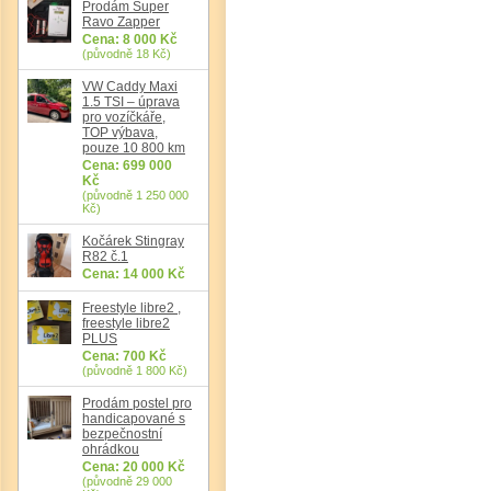
Prodám Super
Ravo Zapper
Cena: 8 000 Kč
(původně 18 Kč)
VW Caddy Maxi
1.5 TSI – úprava
pro vozíčkáře,
TOP výbava,
pouze 10 800 km
Cena: 699 000
Det
Kč
(původně 1 250 000
Kč)
Kočárek Stingray
R82 č.1
Cena: 14 000 Kč
Freestyle libre2 ,
freestyle libre2
PLUS
Cena: 700 Kč
(původně 1 800 Kč)
Prodám postel pro
handicapované s
bezpečnostní
ohrádkou
Cena: 20 000 Kč
(původně 29 000