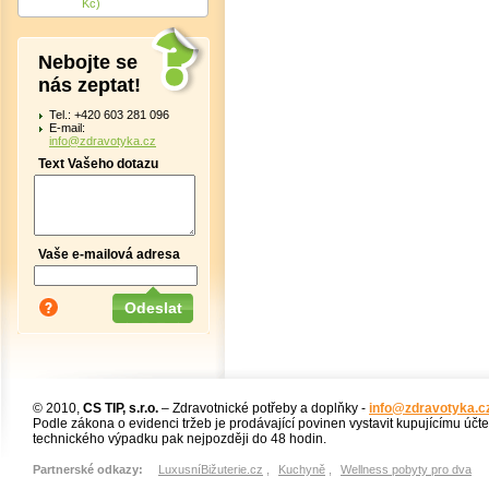
Kč)
Nebojte se
nás zeptat!
Tel.: +420 603 281 096
E-mail:
info@zdravotyka.cz
Text Vašeho dotazu
Vaše e-mailová adresa
© 2010,
CS TIP, s.r.o.
– Zdravotnické potřeby a doplňky -
info@zdravotyka.c
Podle zákona o evidenci tržeb je prodávající povinen vystavit kupujícímu účt
technického výpadku pak nejpozději do 48 hodin.
Partnerské odkazy:
LuxusníBižuterie.cz
,
Kuchyně
,
Wellness pobyty pro dva