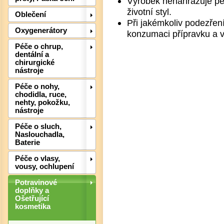
Výrobek nenahrazuje pe
životní styl.
Oblečení
Při jakémkoliv podezřen
Oxygenerátory
konzumaci přípravku a v
Péče o chrup,
dentální a
chirurgické
Det
nástroje
Péče o nohy,
chodidla, ruce,
nehty, pokožku,
nástroje
Péče o sluch,
Naslouchadla,
Baterie
Péče o vlasy,
vousy, ochlupení
Potravinové
doplňky a
Ošetřující
kosmetika
Det