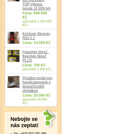
TOP výbava,
pouze 10 800 km
Cena: 699 000
Kč
(původně 1 250 000
Kč)
Kočárek Stingray
R82 č.1
Cena: 14 000 Kč
Freestyle libre2 ,
freestyle libre2
PLUS
Cena: 700 Kč
(původně 1 800 Kč)
Prodám postel pro
handicapované s
bezpečnostní
ohrádkou
Cena: 20 000 Kč
(původně 29 000
Kč)
Nebojte se
nás zeptat!
Tel.: +420 603 281 096