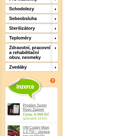
Schodolezy
Sebeobsluha
Sterilizátory
Det
Teploměry
Zdravotní, pracovní
a rehabilitační
obuv, nesmeky
Zvedáky
Prodám Super
Ravo Zapper
Cena: 8 000 Kč
(původně 18 Kč)
Det
VW Caddy Maxi
1.5 TSI – úprava
pro vozíčkáře,