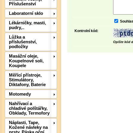
Příslušenství
Laboratorní sklo
Souhlas
Lékárničky, masti,
pudry,..
Kontrolní kód:
Lůžka a
Det
příslušenství,
Opište kód d
podložky
Masážní oleje,
Koupelnové soli,
Koupele
Měřící přístroje,
Stimulátory,
Diktafony, Baterie
Motomedy
Nahřívací a
chladivé polštářky,
Det
Obklady, Termofory
Náplasti, Tape,
Kožené návleky na
prsty, Páska oční