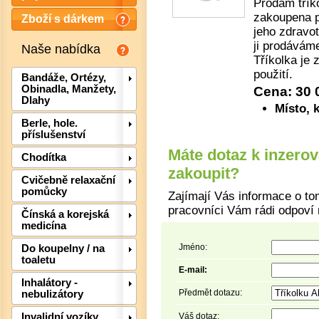
Prodám třík
zakoupena p
Zboží s dárkem
jeho zdravot
ji prodávám
Naše nabídka
Tříkolka je 
použití.
Bandáže, Ortézy,
Obinadla, Manžety,
Cena: 30
Dlahy
Místo, 
Berle, hole.
příslušenství
Máte dotaz k inzero
Chodítka
zakoupit?
Cvičebně relaxační
pomůcky
Zajímají Vás informace o to
pracovníci Vám rádi odpoví 
Čínská a korejská
Det
medicína
Jméno:
Do koupelny / na
toaletu
E-mail:
Inhalátory -
Předmět dotazu:
nebulizátory
Váš dotaz:
Invalidní vozíky,