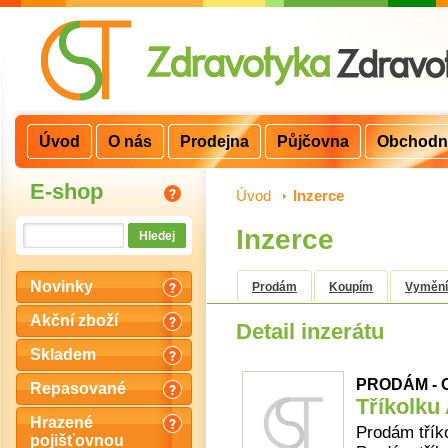
Úvod
O nás
Prodejna
Půjčovna
Obchodn
E-shop
Úvod
>
Inzerce
Inzerce
Novinky
Prodám
Koupím
Vyměn
Akční zboží
Detail inzerátu
Skladem
PRODÁM - O
Repasované
Tříkolku 
Hrazené
Prodám tříko
pojišťovnou