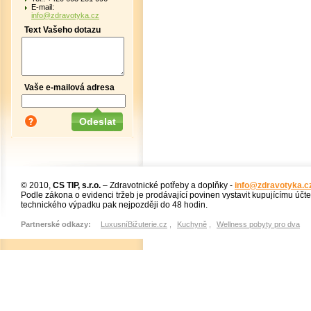
E-mail:
info@zdravotyka.cz
Text Vašeho dotazu
Vaše e-mailová adresa
© 2010,
CS TIP, s.r.o.
– Zdravotnické potřeby a doplňky -
info@zdravotyka.c
Podle zákona o evidenci tržeb je prodávající povinen vystavit kupujícímu účt
technického výpadku pak nejpozději do 48 hodin.
Partnerské odkazy:
LuxusníBižuterie.cz
,
Kuchyně
,
Wellness pobyty pro dva