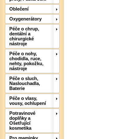
Oblečení
Oxygenerátory
Péče o chrup,
dentální a
chirurgické
nástroje
Péče o nohy,
chodidla, ruce,
nehty, pokožku,
nástroje
Péče o sluch,
Naslouchadla,
Baterie
Det
Péče o vlasy,
vousy, ochlupení
Potravinové
doplňky a
Ošetřující
kosmetika
Pro maminky