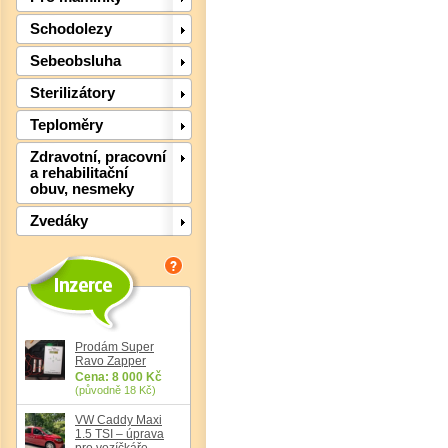
Schodolezy
Sebeobsluha
Sterilizátory
Teploměry
Zdravotní, pracovní
a rehabilitační
obuv, nesmeky
Zvedáky
Det
Prodám Super
Ravo Zapper
Cena: 8 000 Kč
(původně 18 Kč)
VW Caddy Maxi
1.5 TSI – úprava
pro vozíčkáře,