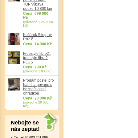
TOP výbava,
pouze 10 800 km
Cena: 699 000
Kč
(původně 1 250 000
Kč)
Det
Kočárek Stingray
R82 č.1
Cena: 14 000 Kč
Freestyle libre2 ,
freestyle libre2
PLUS
Cena: 700 Kč
(původně 1 800 Kč)
Prodám postel pro
handicapované s
bezpečnostní
ohrádkou
Cena: 20 000 Kč
(původně 29 000
Kč)
Nebojte se
nás zeptat!
Tel.: +420 603 281 096