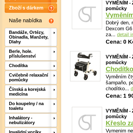
VYMĚNÍM - 
Zboží s dárkem
pomůcky
Vymění
Naše nabídka
Dobrý den, 
Dexcom G6 -
Bandáže, Ortézy,
za...
detail 
Obinadla, Manžety,
Cena: 0 K
Dlahy
Berle, hole.
příslušenství
VYMĚNÍM - 
pomůcky
Chodítka
Chodítk
Cvičebně relaxační
Vyměním čty
pomůcky
šampaňo, po
chodítko...
d
Čínská a korejská
medicína
Cena: 1 9
Det
Do koupelny / na
toaletu
VYMĚNÍM - 
pomůcky
Inhalátory -
Křeslo z
nebulizátory
Vymenim nec
Invalidní vozíky,