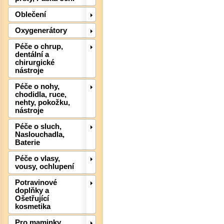
Oblečení
Oxygenerátory
Det
Péče o chrup,
dentální a
chirurgické
nástroje
Péče o nohy,
chodidla, ruce,
nehty, pokožku,
nástroje
Péče o sluch,
Naslouchadla,
Baterie
Péče o vlasy,
vousy, ochlupení
Potravinové
doplňky a
Ošetřující
Det
kosmetika
Pro maminky