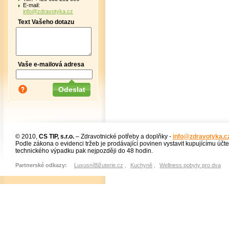
E-mail:
info@zdravotyka.cz
Text Vašeho dotazu
Vaše e-mailová adresa
© 2010,
CS TIP, s.r.o.
– Zdravotnické potřeby a doplňky -
info@zdravotyka.c
Podle zákona o evidenci tržeb je prodávající povinen vystavit kupujícímu účt
technického výpadku pak nejpozději do 48 hodin.
Partnerské odkazy:
LuxusníBižuterie.cz
,
Kuchyně
,
Wellness pobyty pro dva