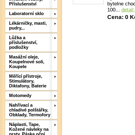
bytelne cho
Příslušenství
100...
detail
Laboratorní sklo
Cena: 0 K
Lékárničky, masti,
pudry,..
Lůžka a
příslušenství,
podložky
Masážní oleje,
Koupelnové soli,
Koupele
Det
Měřící přístroje,
Stimulátory,
Diktafony, Baterie
Motomedy
Nahřívací a
chladivé polštářky,
Obklady, Termofory
Náplasti, Tape,
Kožené návleky na
prsty, Páska oční