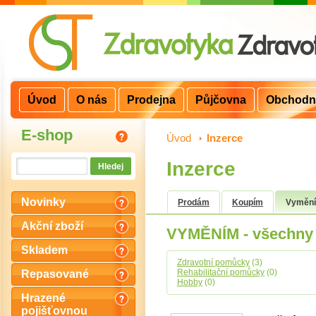
Úvod
O nás
Prodejna
Půjčovna
Obchodn
E-shop
Úvod
>
Inzerce
Inzerce
Novinky
Prodám
Koupím
Vyměn
Akční zboží
VYMĚNÍM - všechny 
Skladem
Zdravotní pomůcky
(3)
Rehabilitační pomůcky
(0)
Repasované
Hobby
(0)
Hrazené
pojišťovnou