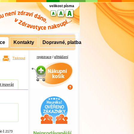
velikost písma
rce
Kontakty
Dopravné, platba
registrace
/
přihlášení
Tisknout
Nákupní košík
t inzerát
át č.2173
Nejprodávanější