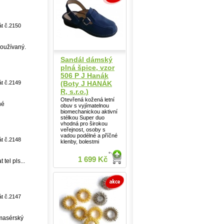
át č.2150
oužívaný.
Sandál dámský
plná špice, vzor
506 P J Hanák
(Boty J HANÁK
át č.2149
R, s.r.o.)
Otevřená kožená letní
né
obuv s vyjímatelnou
biomechanickou aktivní
stélkou Super duo
vhodná pro širokou
veřejnost, osoby s
vadou podélné a příčné
át č.2148
klenby, bolestmi
1 699 Kč
tel pls...
át č.2147
 masérský