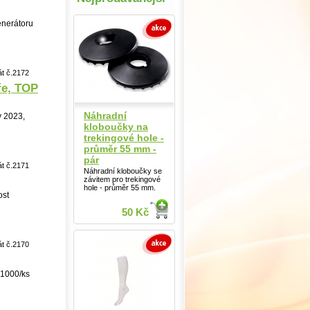
enerátoru
át č.2172
ře, TOP
Náhradní
y 2023,
kloboučky na
trekingové hole -
průměr 55 mm -
pár
át č.2171
Náhradní kloboučky se
závitem pro trekingové
hole - průměr 55 mm.
ost
50 Kč
át č.2170
 1000/ks