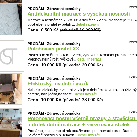
Detail
inzer
PRODÁM - Zdravotní pomůcky
Antidekubitní matrace s vysokou nosností
Matrace o rozměrech 217x108 a tloušťce 22 cm. Nosnost je 250 k
opotřebený pratelný potah....
detail inzerátu
Cena: 6 500 Kč
(původně 16 000 Kč)
inzer
PRODÁM - Zdravotní pomůcky
Polohovací postel XXL
Postel o rozměrech 240x112 cm, vybavena 4 motory pro snadné o
Polohovatelný rošt, výškové...
detail inzerátu
Cena: 10 000 Kč
(původně 20 000 Kč)
inzer
PRODÁM - Zdravotní pomůcky
Elektrický invalidní vozík
Nabízím elektrický invalidní vozík,je v dobrém stavu,rok používan
baterie, nabíječka,nosnost...
detail inzerátu
Cena: 10 000 Kč
(původně 28 000 Kč)
inzer
PRODÁM - Zdravotní pomůcky
Detail
Polohovací postel včetně hrazdy a stavěcích
antidekubitní matrace + servírovací stolek
Prodáme jako komplet rok používanou polohovací postel Burmeie
IV včetně hrazdy s bluetooth...
detail inzerátu