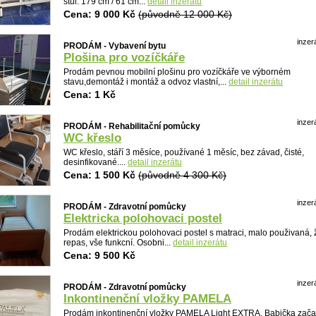
stůl. 179 cm / 61 cm...
detail inzerátu
Cena: 9 000 Kč
(původně 12 000 Kč)
inzer
PRODÁM - Vybavení bytu
Plošina pro vozíčkáře
Prodám pevnou mobilní plošinu pro vozíčkáře ve výborném
stavu,demontáž i montáž a odvoz vlastní,...
detail inzerátu
Cena: 1 Kč
inzer
PRODÁM - Rehabilitační pomůcky
WC křeslo
Detail
WC křeslo, stáří 3 měsíce, používané 1 měsíc, bez závad, čisté,
desinfikované....
detail inzerátu
Cena: 1 500 Kč
(původně 4 300 Kč)
inzer
PRODÁM - Zdravotní pomůcky
Elektricka polohovaci postel
Prodám elektrickou polohovaci postel s matraci, malo použivaná,
repas, vše funkcní. Osobni...
detail inzerátu
Cena: 9 500 Kč
inzer
PRODÁM - Zdravotní pomůcky
Inkontinenční vložky PAMELA
Prodám inkontinenční vložky PAMELA Light EXTRA. Babička zača