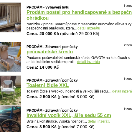
inzer
PRODÁM - Vybavení bytu
Prodám postel pro handicapované s bezpečn
ohrádkou
Nabízím k prodeji kvalitní postel z masivního dubového dřeva s v
bezpečnostní ohrádkou, která...
detail inzerátu
Cena: 20 000 Kč
(původně 29 000 Kč)
inzer
PRODÁM - Zdravotní pomůcky
pečovatelské křeslo
Detail
Prodáme pečovatelské seniorské křeslo GAVOTA na kolečkách s
antidekubitním sedákem proti...
detail inzerátu
Cena: 14 000 Kč
inzer
PRODÁM - Zdravotní pomůcky
Toaletní židle XXL
Toaletní židle s vysokou nosností a velkou šíří sedu....
detail inzerá
Cena: 2 500 Kč
(původně 6 000 Kč)
inzer
PRODÁM - Zdravotní pomůcky
Invalidní vozík XXL, šíře sedu 55 cm
Bytelná konstrukce, vysoká nosnost....
detail inzerátu
Cena: 3 500 Kč
(původně 7 000 Kč)