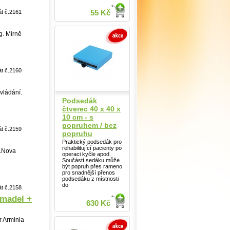
55 Kč
át č.2161
g. Mírně
át č.2160
vládání.
Podsedák
čtverec 40 x 40 x
10 cm - s
popruhem / bez
át č.2159
popruhu
Praktický podsedák pro
rehabilitující pacienty po
ý.Nova
operaci kyčle apod.
Součástí sedáku může
být popruh přes rameno
pro snadnější přenos
podsedáku z místnosti
do
át č.2158
 madel +
630 Kč
r Arminia