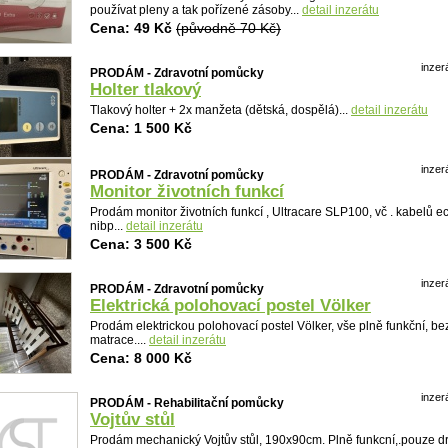
používat pleny a tak pořízené zásoby...
detail inzerátu
Cena: 49 Kč
(původně 70 Kč)
inzer
PRODÁM - Zdravotní pomůcky
Holter tlakový
Tlakový holter + 2x manžeta (dětská, dospělá)...
detail inzerátu
Cena: 1 500 Kč
inzer
PRODÁM - Zdravotní pomůcky
Monitor životních funkcí
Prodám monitor životních funkcí , Ultracare SLP100, vč . kabelů e
nibp...
detail inzerátu
Cena: 3 500 Kč
inzer
PRODÁM - Zdravotní pomůcky
Elektrická polohovací postel Völker
Prodám elektrickou polohovací postel Völker, vše plně funkční, be
matrace....
detail inzerátu
Cena: 8 000 Kč
inzer
PRODÁM - Rehabilitační pomůcky
Vojtův stůl
Prodám mechanický Vojtův stůl, 190x90cm. Plně funkcní,.pouze 