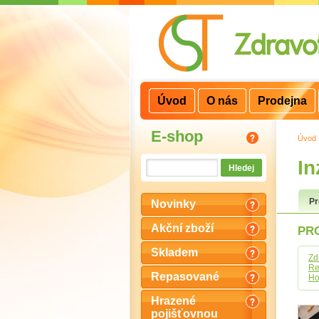
3
2
1
Úvod
O nás
Prodejna
E-shop
Úvod
In
P
Novinky
Akční zboží
PRO
Skladem
Zd
Re
Repasované
Ho
Hrazené
pojišťovnou