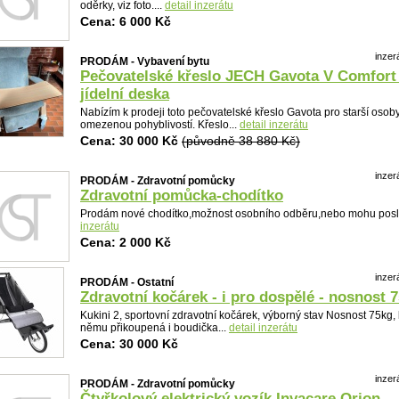
oděrky, viz foto....
detail inzerátu
Cena: 6 000 Kč
inzer
PRODÁM - Vybavení bytu
Pečovatelské křeslo JECH Gavota V Comfort
jídelní deska
Nabízím k prodeji toto pečovatelské křeslo Gavota pro starší osob
omezenou pohyblivostí. Křeslo...
detail inzerátu
Cena: 30 000 Kč
(původně 38 880 Kč)
inzer
PRODÁM - Zdravotní pomůcky
Zdravotní pomůcka-chodítko
Prodám nové chodítko,možnost osobního odběru,nebo mohu posla
inzerátu
Cena: 2 000 Kč
inzer
PRODÁM - Ostatní
Zdravotní kočárek - i pro dospělé - nosnost 
Kukini 2, sportovní zdravotní kočárek, výborný stav Nosnost 75kg, 
němu přikoupená i boudička...
detail inzerátu
Cena: 30 000 Kč
inzer
PRODÁM - Zdravotní pomůcky
Čtyřkolový elektrický vozík Invacare Orion