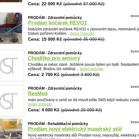
Cena: 22 000 Kč
(původně 37 000 Kč)
inzer
PRODÁM - Zdravotní pomůcky
Prodám kočárek REVO1
Nabízím zdravotní kočárek REVO1 v zánovním stavu, minimálně p
Datum pořízení Květen...
detail inzerátu
Cena: 15 000 Kč
(původně 35 000 Kč)
inzer
PRODÁM - Zdravotní pomůcky
Chodítko pro seniory
Chodítko je měsíc staré. Ježděné pouze týden po bytě. Nastavitel
výškově. Brašnu lze oddělat....
detail inzerátu
Cena: 2 700 Kč
(původně 3 400 Kč)
inzer
PRODÁM - Zdravotní pomůcky
ResMed
Detail
málo používaný o ceně se dá mluvit pište SMS když nebudu zvedat 
detail inzerátu
Cena: 4 000 Kč
(původně 20 000 Kč)
inzer
PRODÁM - Rehabilitační pomůcky
Prodám nový elektrický masérský stůl
Nový elektrický masérský stůl Prodám nový, nepoužitý, elektrický