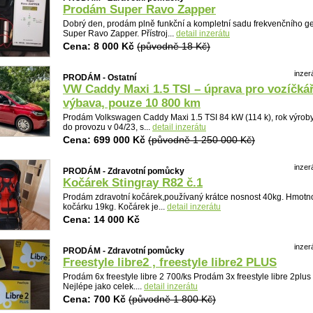
Prodám Super Ravo Zapper
Dobrý den, prodám plně funkční a kompletní sadu frekvenčního g
Super Ravo Zapper. Přístroj...
detail inzerátu
Cena: 8 000 Kč
(původně 18 Kč)
inzer
PRODÁM - Ostatní
VW Caddy Maxi 1.5 TSI – úprava pro vozíčká
výbava, pouze 10 800 km
Prodám Volkswagen Caddy Maxi 1.5 TSI 84 kW (114 k), rok výrob
do provozu v 04/23, s...
detail inzerátu
Cena: 699 000 Kč
(původně 1 250 000 Kč)
inzer
PRODÁM - Zdravotní pomůcky
Kočárek Stingray R82 č.1
Prodám zdravotní kočárek,používaný krátce nosnost 40kg. Hmotn
Detail
kočárku 19kg. Kočárek je...
detail inzerátu
Cena: 14 000 Kč
inzer
PRODÁM - Zdravotní pomůcky
Freestyle libre2 , freestyle libre2 PLUS
Prodám 6x freestyle libre 2 700/ks Prodám 3x freestyle libre 2plus
Nejlépe jako celek....
detail inzerátu
Cena: 700 Kč
(původně 1 800 Kč)