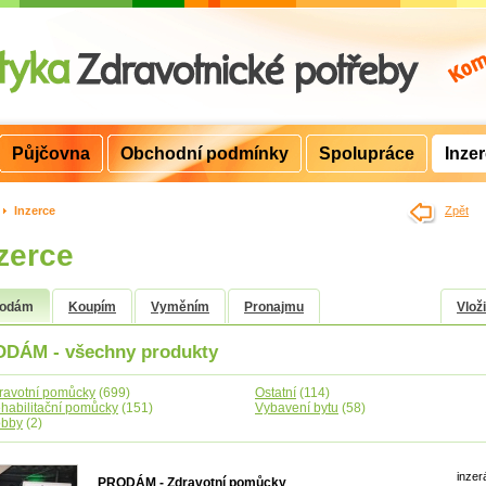
Půjčovna
Obchodní podmínky
Spolupráce
Inze
>
Inzerce
Zpět
zerce
rodám
Koupím
Vyměním
Pronajmu
Vloži
DÁM - všechny produkty
ravotní pomůcky
(699)
Ostatní
(114)
habilitační pomůcky
(151)
Vybavení bytu
(58)
bby
(2)
inzer
PRODÁM - Zdravotní pomůcky