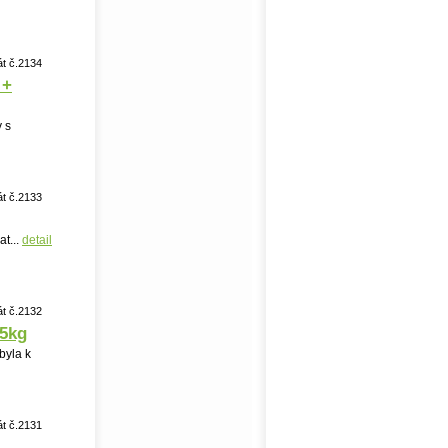
át č.2134
 +
y s
át č.2133
t...
detail
át č.2132
75kg
byla k
át č.2131