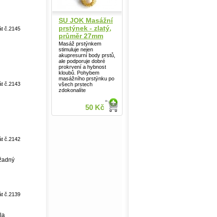
SU JOK Masážní
prstýnek - zlatý,
át č.2145
průměr 27mm
Masáž prstýnkem
stimuluje nejen
akupresurní body prstů,
ale podporuje dobré
prokrvení a hybnost
kloubů. Pohybem
masážního prstýnku po
át č.2143
všech prstech
zdokonalíte
50 Kč
át č.2142
 žadný
át č.2139
la