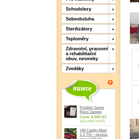
Schodolezy
Sebeobsluha
Sterilizátory
Teploměry
Zdravotní, pracovní
a rehabilitační
obuv, nesmeky
Zvedáky
Prodám Super
Ravo Zapper
Cena: 8 000 Kč
(původně 18 Kč)
VW Caddy Maxi
1.5 TSI – úprava
pro vozíčkáře,