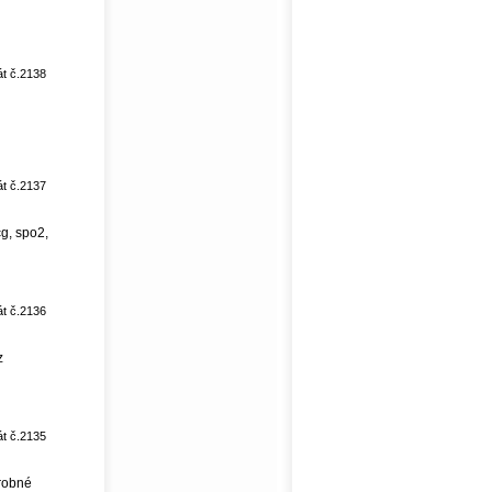
át č.2138
át č.2137
cg, spo2,
át č.2136
z
át č.2135
drobné