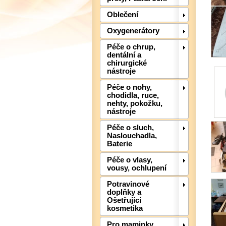
Oblečení
Oxygenerátory
Péče o chrup,
dentální a
chirurgické
nástroje
Péče o nohy,
chodidla, ruce,
nehty, pokožku,
nástroje
Péče o sluch,
Naslouchadla,
Baterie
Péče o vlasy,
vousy, ochlupení
Potravinové
doplňky a
Ošetřující
kosmetika
Pro maminky