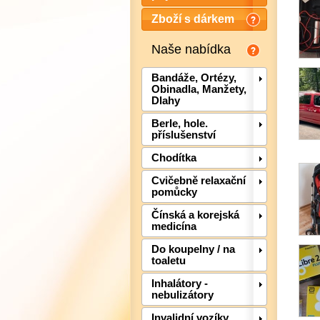
Zboží s dárkem
Naše nabídka
Bandáže, Ortézy,
Obinadla, Manžety,
Dlahy
Berle, hole.
příslušenství
Chodítka
Cvičebně relaxační
pomůcky
Čínská a korejská
medicína
Do koupelny / na
toaletu
Inhalátory -
nebulizátory
Invalidní vozíky,