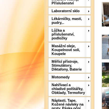
Příslušenství
Laboratorní sklo
Lékárničky, masti,
pudry,..
Lůžka a
příslušenství,
podložky
Masážní oleje,
Koupelnové soli,
Koupele
Měřící přístroje,
Stimulátory,
Diktafony, Baterie
Motomedy
Nahřívací a
chladivé polštářky,
Obklady, Termofory
Náplasti, Tape,
Kožené návleky na
prsty, Páska oční