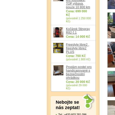
TOP výbava,
pouze 10 800 km
Cena: 699 000
Kč
(původně 1 250 000
Kč)
Kočárek Stingray
R82 č.1
Cena: 14 000 Kč
Freestyle libre2 ,
freestyle libre2
PLUS
Cena: 700 Kč
(původně 1 800 Kč)
Prodám postel pro
handicapované s
bezpečnostní
ohrádkou
Cena: 20 000 Kč
(původně 29 000
Kč)
Nebojte se
nás zeptat!
Tel.: +420 603 281 096