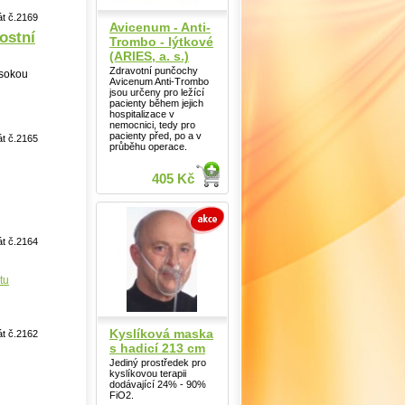
át č.2169
Avicenum - Anti-
ostní
Trombo - lýtkové
(ARIES, a. s.)
Zdravotní punčochy
ysokou
Avicenum Anti-Trombo
jsou určeny pro ležící
pacienty během jejich
hospitalizace v
nemocnici, tedy pro
pacienty před, po a v
át č.2165
průběhu operace.
405 Kč
át č.2164
tu
Kyslíková maska
át č.2162
s hadicí 213 cm
Jediný prostředek pro
kyslíkovou terapii
dodávající 24% - 90%
FiO2.