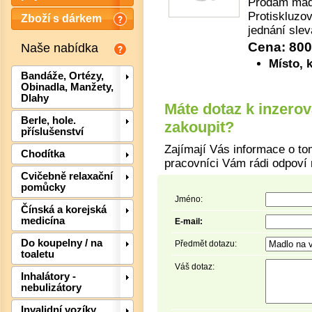
Prodám madl
Protiskluzov
Zboží s dárkem
jednání sle
Cena: 80
Naše nabídka
Místo, 
Bandáže, Ortézy,
Obinadla, Manžety,
Dlahy
Máte dotaz k inzero
Berle, hole.
zakoupit?
příslušenství
Zajímají Vás informace o to
Chodítka
pracovníci Vám rádi odpoví 
Cvičebně relaxační
pomůcky
Jméno:
Čínská a korejská
medicína
Det
E-mail:
Do koupelny / na
Předmět dotazu:
toaletu
Váš dotaz:
Inhalátory -
nebulizátory
Invalidní vozíky,