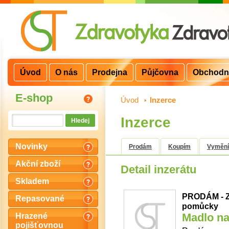
Úvod
O nás
Prodejna
Půjčovna
Obchodn
E-shop
Úvod
>
Inzerce
Inzerce
Novinky
Prodám
Koupím
Vyměn
Akční zboží
Detail inzerátu
Skladem
PRODÁM - Z
Repasované
pomůcky
Madlo na
Hrazené
pojišťovnou