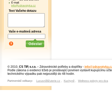
E-mail:
info@zdravotyka.cz
Text Vašeho dotazu
Vaše e-mailová adresa
© 2010,
CS TIP, s.r.o.
– Zdravotnické potřeby a doplňky -
info@zdravotyka.c
Podle zákona o evidenci tržeb je prodávající povinen vystavit kupujícímu účt
technického výpadku pak nejpozději do 48 hodin.
Partnerské odkazy:
LuxusníBižuterie.cz
,
Kuchyně
,
Wellness pobyty pro dva