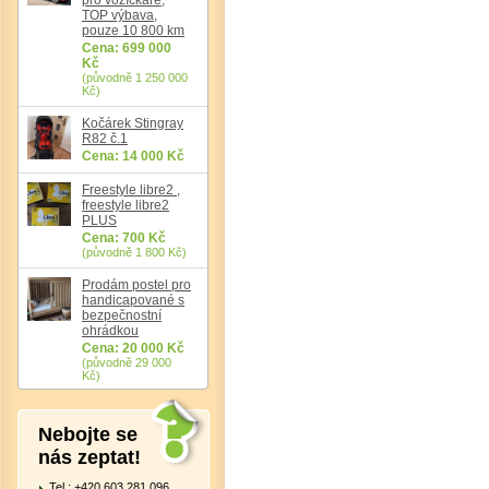
TOP výbava,
pouze 10 800 km
Cena: 699 000
Kč
(původně 1 250 000
Kč)
Kočárek Stingray
R82 č.1
Cena: 14 000 Kč
Freestyle libre2 ,
freestyle libre2
PLUS
Cena: 700 Kč
(původně 1 800 Kč)
Prodám postel pro
handicapované s
bezpečnostní
ohrádkou
Cena: 20 000 Kč
(původně 29 000
Kč)
Nebojte se
nás zeptat!
Tel.: +420 603 281 096