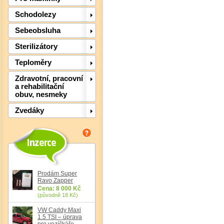
Schodolezy
Det
Sebeobsluha
Sterilizátory
Teploměry
Zdravotní, pracovní
a rehabilitační
obuv, nesmeky
Zvedáky
Prodám Super
Ravo Zapper
Det
Cena: 8 000 Kč
(původně 18 Kč)
VW Caddy Maxi
1.5 TSI – úprava
pro vozíčkáře,