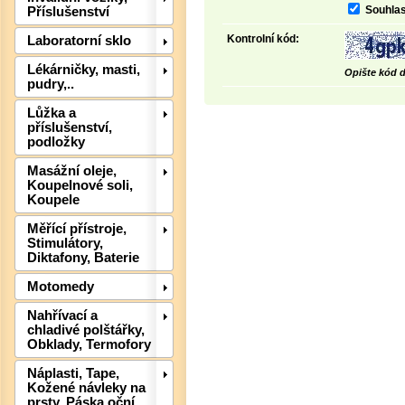
Souhlas
Příslušenství
Kontrolní kód:
Laboratorní sklo
Lékárničky, masti,
Opište kód d
pudry,..
Det
Lůžka a
příslušenství,
podložky
Masážní oleje,
Koupelnové soli,
Koupele
Měřící přístroje,
Stimulátory,
Diktafony, Baterie
Motomedy
Nahřívací a
chladivé polštářky,
Obklady, Termofory
Det
Náplasti, Tape,
Kožené návleky na
prsty, Páska oční