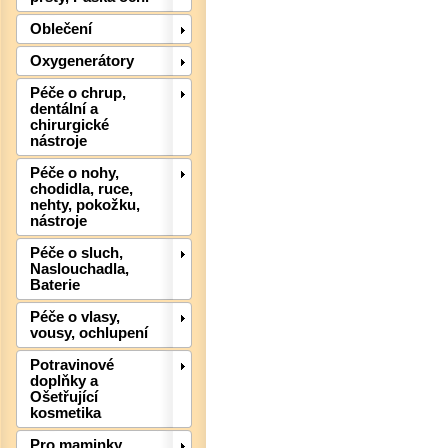
Oblečení
Oxygenerátory
Péče o chrup,
dentální a
chirurgické
nástroje
Péče o nohy,
chodidla, ruce,
nehty, pokožku,
nástroje
Péče o sluch,
Det
Naslouchadla,
Baterie
Péče o vlasy,
vousy, ochlupení
Potravinové
doplňky a
Ošetřující
kosmetika
Pro maminky