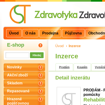
Úvod
O nás
Prodejna
Půjčovna
Obchodn
E-shop
Úvod
>
Inzerce
Inzerce
Novinky
Prodám
Koupím
Vyměn
Akční zboží
Detail inzerátu
Skladem
PRODÁM - Re
Repasované
pomůcky
Rehabilit
Hrazené
pojišťovnou