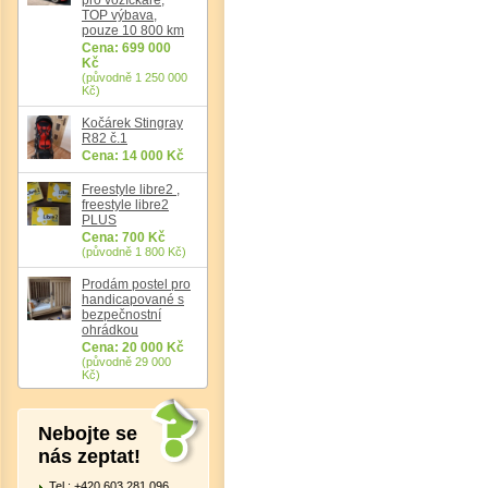
TOP výbava,
pouze 10 800 km
Cena: 699 000
Kč
(původně 1 250 000
Kč)
Kočárek Stingray
R82 č.1
Cena: 14 000 Kč
Freestyle libre2 ,
freestyle libre2
PLUS
Cena: 700 Kč
(původně 1 800 Kč)
Det
Prodám postel pro
handicapované s
bezpečnostní
ohrádkou
Cena: 20 000 Kč
(původně 29 000
Kč)
Nebojte se
nás zeptat!
Tel.: +420 603 281 096