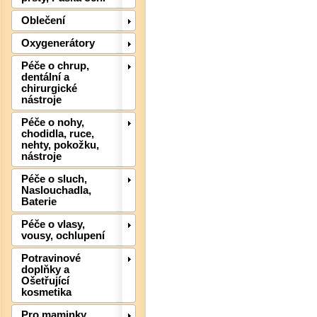
Oblečení
Oxygenerátory
Péče o chrup,
dentální a
chirurgické
Det
nástroje
Péče o nohy,
chodidla, ruce,
nehty, pokožku,
nástroje
Péče o sluch,
Naslouchadla,
Baterie
Péče o vlasy,
vousy, ochlupení
Potravinové
doplňky a
Ošetřující
kosmetika
Det
Pro maminky