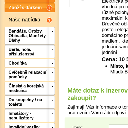
Elektrická p
vhodná pro 
Zboží s dárkem
různé polohy
maximální ko
Naše nabídka
Dřevěné obl
posteli eleg
Bandáže, Ortézy,
domácího pro
Obinadla, Manžety,
Dlahy
madlem, kte
jednání sam
Berle, hole.
jednání
příslušenství
Cena: 10
Chodítka
Místo, 
Mladá B
Cvičebně relaxační
pomůcky
Čínská a korejská
Máte dotaz k inzero
medicína
zakoupit?
Det
Do koupelny / na
toaletu
Zajímají Vás informace o to
pracovníci Vám rádi odpoví 
Inhalátory -
nebulizátory
Invalidní vozíky,
Jméno: