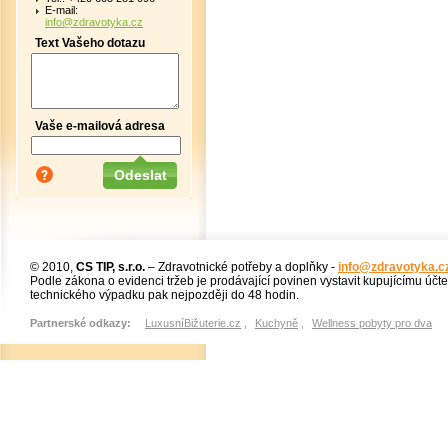
E-mail:
info@zdravotyka.cz
Text Vašeho dotazu
Vaše e-mailová adresa
© 2010,
CS TIP, s.r.o.
– Zdravotnické potřeby a doplňky -
info@zdravotyka.c
Podle zákona o evidenci tržeb je prodávající povinen vystavit kupujícímu účt
technického výpadku pak nejpozději do 48 hodin.
Partnerské odkazy:
LuxusníBižuterie.cz
,
Kuchyně
,
Wellness pobyty pro dva