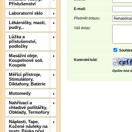
Příslušenství
E-mail:
Laboratorní sklo
Předmět dotazu:
Lékárničky, masti,
pudry,..
Váš dotaz:
Lůžka a
příslušenství,
podložky
Souhlas
Masážní oleje,
Kontrolní kód:
Koupelnové soli,
Koupele
Det
Opište kód d
Měřící přístroje,
Stimulátory,
Diktafony, Baterie
Motomedy
Nahřívací a
chladivé polštářky,
Obklady, Termofory
Náplasti, Tape,
Kožené návleky na
prsty, Páska oční