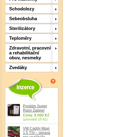
Schodolezy
Sebeobsluha
Sterilizátory
Teploměry
Zdravotní, pracovní
a rehabilitační
obuv, nesmeky
Zvedáky
Det
Prodám Super
Ravo Zapper
Cena: 8 000 Kč
(původně 18 Kč)
VW Caddy Maxi
1.5 TSI – úprava
pro vozíčkáře,