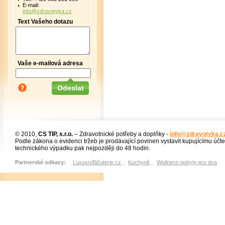
E-mail:
info@zdravotyka.cz
Text Vašeho dotazu
Vaše e-mailová adresa
© 2010,
CS TIP, s.r.o.
– Zdravotnické potřeby a doplňky -
info@zdravotyka.c
Podle zákona o evidenci tržeb je prodávající povinen vystavit kupujícímu účt
technického výpadku pak nejpozději do 48 hodin.
Partnerské odkazy:
LuxusníBižuterie.cz
,
Kuchyně
,
Wellness pobyty pro dva