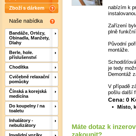
nabízím k p
Zboží s dárkem
instalovano
Naše nabídka
Zařízení byl
plně funkčn
Bandáže, Ortézy,
Obinadla, Manžety,
Dlahy
Původní poř
montáže.
Berle, hole.
příslušenství
Schodišťová
Chodítka
je tedy mož
Demontáž za
Cvičebně relaxační
pomůcky
Det
V případě z
Čínská a korejská
pošlu další f
medicína
Cena: 0 
Do koupelny / na
Místo, 
toaletu
Inhalátory -
nebulizátory
Máte dotaz k inzero
zakoupit?
Invalidní vozíky,