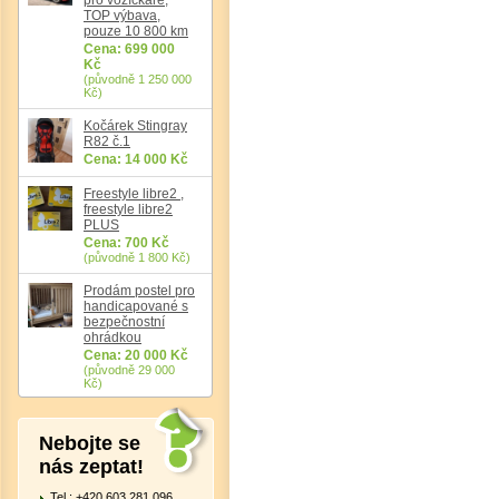
TOP výbava,
pouze 10 800 km
Cena: 699 000
Kč
(původně 1 250 000
Kč)
Kočárek Stingray
R82 č.1
Cena: 14 000 Kč
Det
Freestyle libre2 ,
freestyle libre2
PLUS
Cena: 700 Kč
(původně 1 800 Kč)
Prodám postel pro
handicapované s
bezpečnostní
ohrádkou
Cena: 20 000 Kč
(původně 29 000
Kč)
Nebojte se
nás zeptat!
Tel.: +420 603 281 096