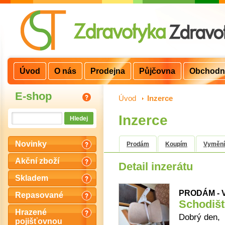
Úvod
O nás
Prodejna
Půjčovna
Obchodn
E-shop
Úvod
>
Inzerce
Inzerce
Novinky
Prodám
Koupím
Vyměn
Akční zboží
Detail inzerátu
Skladem
PRODÁM - V
Repasované
Schodiš
Hrazené
Dobrý den,
pojišťovnou