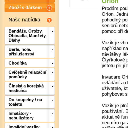
Orion
Zboží s dárkem
Prodám použ
Orion. Jedná
Naše nabídka
pohodlný po
seniorů nebo
pomoc při d
Bandáže, Ortézy,
Obinadla, Manžety,
Dlahy
Vozík je vh
například n
Berle, hole.
návštěvy lé
příslušenství
Čtyřkolové p
Chodítka
jistotu při jí
Cvičebně relaxační
Invacare Or
pomůcky
ovládání a d
Čínská a korejská
Det
uživatele, k
medicína
pohybovat s
Do koupelny / na
toaletu
Vozík je pln
používání. B
Inhalátory -
aktuálně fun
nebulizátory
neumím gara
Invalidní vozíky,