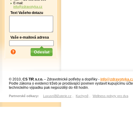
E-mail:
info@zdravotyka.cz
Text Vašeho dotazu
Vaše e-mailová adresa
© 2010,
CS TIP, s.r.o.
– Zdravotnické potřeby a doplňky -
info@zdravotyka.c
Podle zákona o evidenci tržeb je prodávající povinen vystavit kupujícímu účt
technického výpadku pak nejpozději do 48 hodin.
Partnerské odkazy:
LuxusníBižuterie.cz
,
Kuchyně
,
Wellness pobyty pro dva