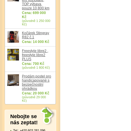
TOP výbava,
pouze 10 800 km
Cena: 699 000
Kč
(původně 1 250 000
Kč)
Kočárek Stingray
R82 č.1
Cena: 14 000 Kč
Det
Freestyle libre2 ,
freestyle libre2
PLUS
Cena: 700 Kč
(původně 1 800 Kč)
Prodám postel pro
handicapované s
bezpečnostní
ohrádkou
Cena: 20 000 Kč
(původně 29 000
Kč)
Nebojte se
nás zeptat!
Tel.: +420 603 281 096