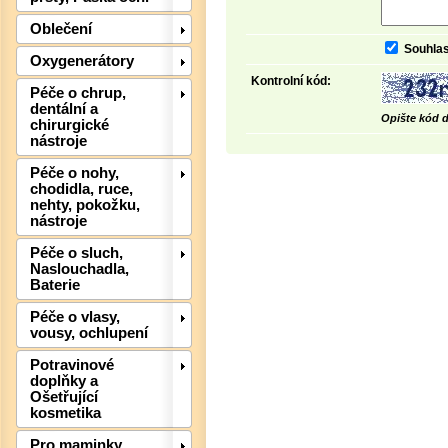
Oblečení
Souhlas
Oxygenerátory
Det
Kontrolní kód:
Péče o chrup,
dentální a
Opište kód d
chirurgické
nástroje
Péče o nohy,
chodidla, ruce,
nehty, pokožku,
nástroje
Péče o sluch,
Naslouchadla,
Baterie
Péče o vlasy,
vousy, ochlupení
Potravinové
doplňky a
Ošetřující
kosmetika
Det
Pro maminky