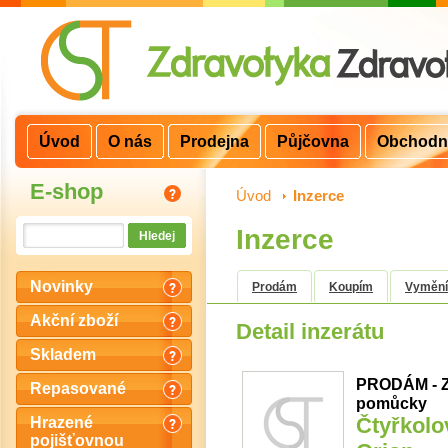
Úvod
O nás
Prodejna
Půjčovna
Obchodn
E-shop
Úvod
>
Inzerce
Inzerce
Novinky
Prodám
Koupím
Vyměn
Akční zboží
Detail inzerátu
Skladem
PRODÁM - Z
Repasované
pomůcky
Čtyřkolo
Hrazené
pojišťovnou