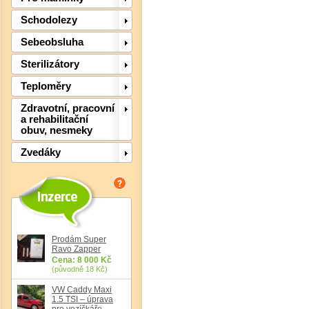
Schodolezy
Sebeobsluha
Sterilizátory
Teploměry
Zdravotní, pracovní
a rehabilitační
obuv, nesmeky
Zvedáky
Det
Prodám Super
Ravo Zapper
Cena: 8 000 Kč
(původně 18 Kč)
VW Caddy Maxi
1.5 TSI – úprava
pro vozíčkáře,