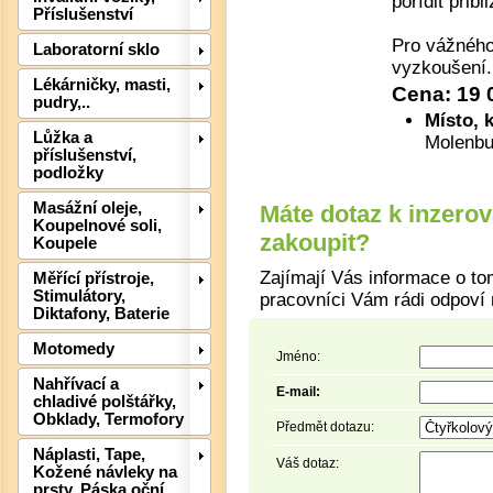
pořídit přib
Příslušenství
Pro vážného
Laboratorní sklo
vyzkoušení.
Lékárničky, masti,
Cena: 19 
pudry,..
Místo, 
Lůžka a
Molenbu
příslušenství,
Det
podložky
Masážní oleje,
Máte dotaz k inzero
Koupelnové soli,
zakoupit?
Koupele
Zajímají Vás informace o to
Měřící přístroje,
Stimulátory,
pracovníci Vám rádi odpoví 
Diktafony, Baterie
Motomedy
Jméno:
Nahřívací a
E-mail:
chladivé polštářky,
Obklady, Termofory
Předmět dotazu:
Náplasti, Tape,
Váš dotaz:
Kožené návleky na
prsty, Páska oční