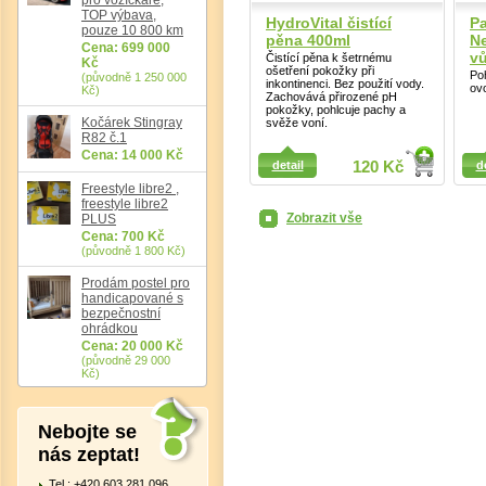
TOP výbava,
HydroVital čistící
Pa
pouze 10 800 km
pěna 400ml
Ne
Cena: 699 000
vů
Čistící pěna k šetrnému
Kč
ošetření pokožky při
Po
(původně 1 250 000
inkontinenci. Bez použití vody.
ov
Kč)
Zachovává přirozené pH
pokožky, pohlcuje pachy a
Kočárek Stingray
svěže voní.
R82 č.1
Detail
Detail
Cena: 14 000 Kč
detail
120 Kč
d
Freestyle libre2 ,
freestyle libre2
Zobrazit vše
PLUS
Det
Cena: 700 Kč
(původně 1 800 Kč)
Prodám postel pro
handicapované s
bezpečnostní
ohrádkou
Cena: 20 000 Kč
(původně 29 000
Kč)
Nebojte se
nás zeptat!
Tel.: +420 603 281 096