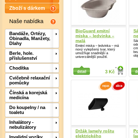
Zboží s dárkem
Naše nabídka
BioGuard emitní
Sá
Bandáže, Ortézy,
miska – ledvinka –
ne
Obinadla, Manžety,
malá
Sá
Dlahy
odo
Emitní miska – ledvinka – má
cm
nový vylepšený tvar, který
be
Berle, hole.
umožňuje snadnější a
obj
univerzálnější použití.
příslušenství
Detail
Detail
Chodítka
detail
3 Kč
d
Cvičebně relaxační
pomůcky
Čínská a korejská
Det
medicína
Do koupelny / na
toaletu
Inhalátory -
nebulizátory
Držák lamely roštu
P
elektrického
la
Invalidní vozíky,