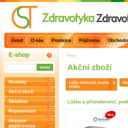
Úvod
O nás
Prodejna
Půjčovna
Obchodn
E-shop
Úvod
>
Akční zboží
Novinky
Lůžka elektrická, hrazdy,
Mat
držáky
Akční zboží
Skladem
Lůžka a příslušenství, pod
Repasované
Hrazené
pojišťovnou