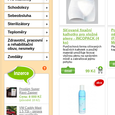
Schodolezy
Sebeobsluha
Sterilizátory
Síťované fixační
Po
Teploměry
kalhotky pro vložné
m
pleny - INCOPACK (4
(F
Zdravotní, pracovní
ks)
Mi
a rehabilitační
Punčochová forma síťovaných
Pl
obuv, nesmeky
fixačních kalhotek a použitý
ka
materiál umožňuje fixovat
vložnou plenu na správném
Zvedáky
místě a zabraňovat jejímu
Detail
Detail
pohybu
d
detail
99 Kč
Det
Prodám Super
Ravo Zapper
Cena: 8 000 Kč
(původně 18 Kč)
VW Caddy Maxi
1.5 TSI – úprava
pro vozíčkáře,