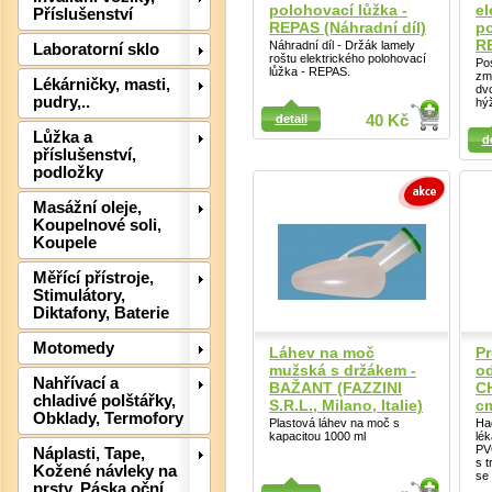
polohovací lůžka -
el
Příslušenství
REPAS (Náhradní díl)
po
RE
Náhradní díl - Držák lamely
Laboratorní sklo
roštu elektrického polohovací
Po
lůžka - REPAS.
změ
Lékárničky, masti,
dvo
pudry,..
hýž
detail
40 Kč
Detail
Detail
Det
Lůžka a
d
příslušenství,
podložky
Masážní oleje,
Koupelnové soli,
Koupele
Měřící přístroje,
Stimulátory,
Diktafony, Baterie
Motomedy
Láhev na moč
Pr
mužská s držákem -
od
Nahřívací a
BAŽANT (FAZZINI
C
chladivé polštářky,
S.R.L., Milano, Italie)
c
Obklady, Termofory
Plastová láhev na moč s
Ha
kapacitou 1000 ml
lé
PV
Náplasti, Tape,
s 
Kožené návleky na
se 
Detail
prsty, Páska oční