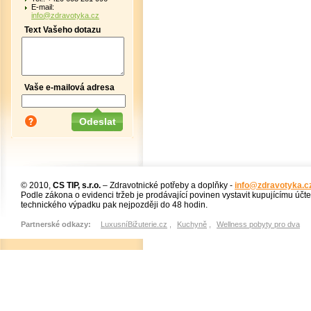
E-mail:
info@zdravotyka.cz
Text Vašeho dotazu
Vaše e-mailová adresa
© 2010,
CS TIP, s.r.o.
– Zdravotnické potřeby a doplňky -
info@zdravotyka.c
Podle zákona o evidenci tržeb je prodávající povinen vystavit kupujícímu účt
technického výpadku pak nejpozději do 48 hodin.
Partnerské odkazy:
LuxusníBižuterie.cz
,
Kuchyně
,
Wellness pobyty pro dva