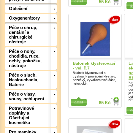
detail
55 Kč
Detail
d
Oblečení
Oxygenerátory
Péče o chrup,
dentální a
Det
chirurgické
nástroje
Péče o nohy,
chodidla, ruce,
nehty, pokožku,
Balonek klysterovací
La
nástroje
- vel. č.7
el
po
Balónek klysterovací s
Péče o sluch,
tryskou, k provádění klystýru,
RE
Naslouchadla,
bezešvý, vyvařovatelné části,
Kva
netoxický.
Baterie
roš
do
je 
Péče o vlasy,
pot
vousy, ochlupení
Detail
bří
detail
85 Kč
Detail
Potravinové
d
doplňky a
Ošetřující
kosmetika
Pro maminky
Det