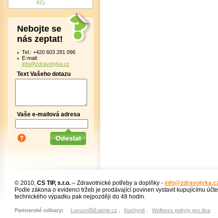
Kč)
Nebojte se
nás zeptat!
Tel.: +420 603 281 096
E-mail:
info@zdravotyka.cz
Text Vašeho dotazu
Vaše e-mailová adresa
© 2010,
CS TIP, s.r.o.
– Zdravotnické potřeby a doplňky -
info@zdravotyka.c
Podle zákona o evidenci tržeb je prodávající povinen vystavit kupujícímu účt
technického výpadku pak nejpozději do 48 hodin.
Partnerské odkazy:
LuxusníBižuterie.cz
,
Kuchyně
,
Wellness pobyty pro dva