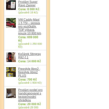
Prodám Super
Ravo Zapper
Cena: 8 000 Kč
(původně 18 Kč)
VW Caddy Maxi
1.5 TSI – úprava
pro vozíčkáře,
Det
TOP výbava,
pouze 10 800 km
Cena: 699 000
Kč
(původně 1 250 000
Kč)
Kočárek Stingray
R82 č.1
Cena: 14 000 Kč
Freestyle libre2 ,
freestyle libre2
PLUS
Cena: 700 Kč
(původně 1 800 Kč)
Prodám postel pro
handicapované s
bezpečnostní
ohrádkou
Cena: 20 000 Kč
(původně 29 000