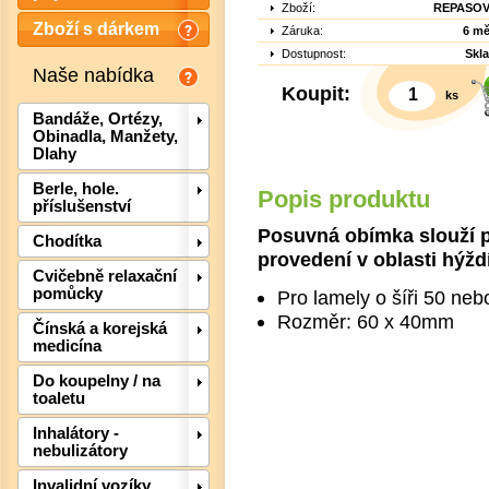
Zboží:
REPASO
Zboží s dárkem
Záruka:
6 mě
Dostupnost:
Skl
Naše nabídka
Koupit:
ks
Bandáže, Ortézy,
Obinadla, Manžety,
Dlahy
Berle, hole.
Popis produktu
příslušenství
Posuvná obímka slouží p
Chodítka
provedení v oblasti hýždí
Cvičebně relaxační
pomůcky
Pro lamely o šíři 50 n
Rozměr: 60 x 40mm
Čínská a korejská
medicína
Det
Do koupelny / na
toaletu
Inhalátory -
nebulizátory
Invalidní vozíky,