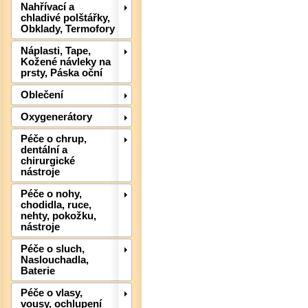
Nahřívací a
chladivé polštářky,
Obklady, Termofory
Náplasti, Tape,
Kožené návleky na
prsty, Páska oční
Det
Oblečení
Oxygenerátory
Péče o chrup,
dentální a
chirurgické
nástroje
Péče o nohy,
chodidla, ruce,
nehty, pokožku,
nástroje
Péče o sluch,
Naslouchadla,
Baterie
Péče o vlasy,
Det
vousy, ochlupení