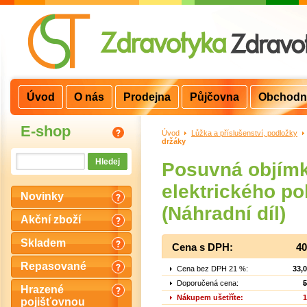
Úvod
O nás
Prodejna
Půjčovna
Obchodn
E-shop
Úvod
>
Lůžka a příslušenství, podložky
>
držáky
Posuvná objímk
elektrického po
Novinky
(Náhradní díl)
Akční zboží
Skladem
Cena s DPH:
40
Repasované
Cena bez DPH 21 %:
33,
Doporučená cena:
5
Hrazené
Nákupem ušetříte:
1
pojišťovnou