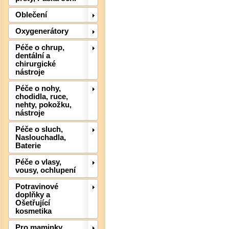
Oblečení
Det
Oxygenerátory
Péče o chrup,
dentální a
chirurgické
nástroje
Péče o nohy,
chodidla, ruce,
nehty, pokožku,
nástroje
Péče o sluch,
Naslouchadla,
Baterie
Péče o vlasy,
vousy, ochlupení
Det
Potravinové
doplňky a
Ošetřující
kosmetika
Pro maminky