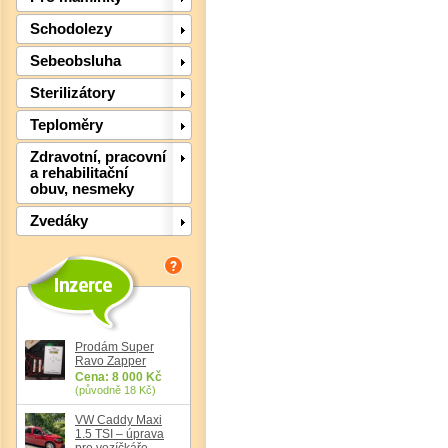
Schodolezy
Sebeobsluha
Sterilizátory
Teploměry
Zdravotní, pracovní
Det
a rehabilitační
obuv, nesmeky
Zvedáky
Prodám Super
Ravo Zapper
Cena: 8 000 Kč
(původně 18 Kč)
VW Caddy Maxi
1.5 TSI – úprava
pro vozíčkáře,