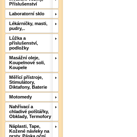
Příslušenství
Laboratorní sklo
Lékárničky, masti,
pudry,..
Lůžka a
příslušenství,
podložky
Masážní oleje,
Det
Koupelnové soli,
Koupele
Měřící přístroje,
Stimulátory,
Diktafony, Baterie
Motomedy
Nahřívací a
chladivé polštářky,
Obklady, Termofory
Náplasti, Tape,
Kožené návleky na
prsty, Páska oční