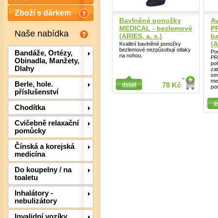
Zboží s dárkem
Bavlněné ponožky
Av
MEDICAL - bezlemové
P
Naše nabídka
(ARIES, a. s.)
b
(A
Kvalitní bavlněné ponožky
bezlemové nezpůsobují otlaky
Po
Bandáže, Ortézy,
na nohou.
PR
Obinadla, Manžety,
po
Dlahy
zat
sm
me
Berle, hole.
detail
78 Kč
po
příslušenství
Detail
d
Chodítka
Cvičebně relaxační
pomůcky
Det
Čínská a korejská
medicína
Do koupelny / na
toaletu
Inhalátory -
nebulizátory
Invalidní vozíky,