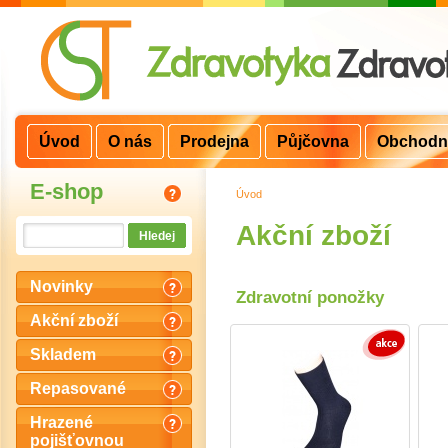
Úvod
O nás
Prodejna
Půjčovna
Obchodn
E-shop
Úvod
>
Akční zboží
Novinky
Zdravotní ponožky
Akční zboží
Skladem
Repasované
Hrazené
pojišťovnou