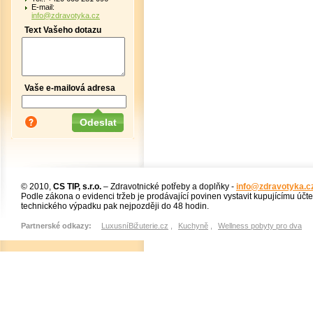
E-mail:
info@zdravotyka.cz
Text Vašeho dotazu
Vaše e-mailová adresa
© 2010,
CS TIP, s.r.o.
– Zdravotnické potřeby a doplňky -
info@zdravotyka.c
Podle zákona o evidenci tržeb je prodávající povinen vystavit kupujícímu účt
technického výpadku pak nejpozději do 48 hodin.
Partnerské odkazy:
LuxusníBižuterie.cz
,
Kuchyně
,
Wellness pobyty pro dva