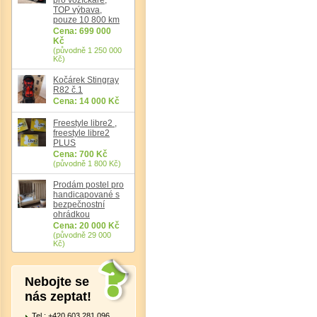
TOP výbava,
pouze 10 800 km
Cena: 699 000
Det
Kč
(původně 1 250 000
Kč)
Kočárek Stingray
R82 č.1
Cena: 14 000 Kč
Freestyle libre2 ,
freestyle libre2
PLUS
Cena: 700 Kč
(původně 1 800 Kč)
Prodám postel pro
handicapované s
bezpečnostní
ohrádkou
Cena: 20 000 Kč
(původně 29 000
Kč)
Nebojte se
nás zeptat!
Tel.: +420 603 281 096