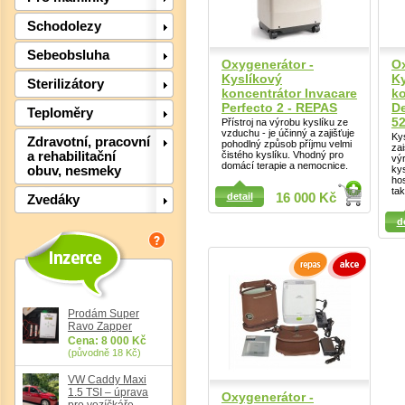
Schodolezy
Sebeobsluha
Oxygenerátor -
Ox
Kyslíkový
Ky
Sterilizátory
koncentrátor Invacare
ko
Perfecto 2 - REPAS
D
Teploměry
5
Přístroj na výrobu kyslíku ze
vzduchu - je účinný a zajišťuje
Ky
Zdravotní, pracovní
pohodlný způsob příjmu velmi
zai
čistého kyslíku. Vhodný pro
a rehabilitační
výr
domácí terapie a nemocnice.
kys
obuv, nesmeky
hos
tak
Detail
detail
16 000 Kč
Zvedáky
Detail
d
Prodám Super
Ravo Zapper
Det
Cena: 8 000 Kč
(původně 18 Kč)
VW Caddy Maxi
1.5 TSI – úprava
Oxygenerátor -
pro vozíčkáře,