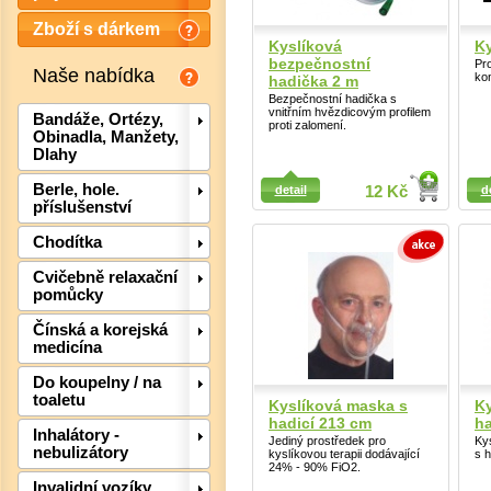
Zboží s dárkem
Kyslíková
Ky
bezpečnostní
Pr
Naše nabídka
ko
hadička 2 m
Bezpečnostní hadička s
vnitřním hvězdicovým profilem
Bandáže, Ortézy,
proti zalomení.
Obinadla, Manžety,
Dlahy
Detail
Detail
Berle, hole.
detail
12 Kč
d
příslušenství
Chodítka
Cvičebně relaxační
pomůcky
Čínská a korejská
medicína
Det
Do koupelny / na
toaletu
Kyslíková maska s
Ky
hadicí 213 cm
ha
Inhalátory -
Jediný prostředek pro
Ky
nebulizátory
kyslíkovou terapii dodávající
s 
24% - 90% FiO2.
Invalidní vozíky,