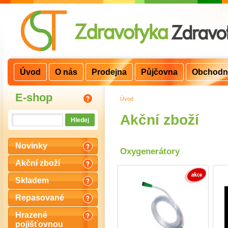
Úvod
O nás
Prodejna
Půjčovna
Obchodn
E-shop
Úvod
>
Akční zboží
Novinky
Oxygenerátory
Akční zboží
Skladem
Repasované
Hrazené
pojišťovnou