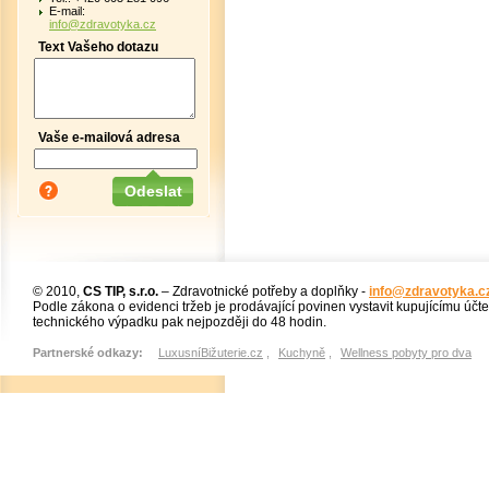
E-mail:
info@zdravotyka.cz
Text Vašeho dotazu
Vaše e-mailová adresa
© 2010,
CS TIP, s.r.o.
– Zdravotnické potřeby a doplňky -
info@zdravotyka.c
Podle zákona o evidenci tržeb je prodávající povinen vystavit kupujícímu účt
technického výpadku pak nejpozději do 48 hodin.
Partnerské odkazy:
LuxusníBižuterie.cz
,
Kuchyně
,
Wellness pobyty pro dva