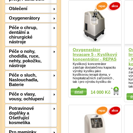
Oblečení
Oxygenerátory
Det
Péče o chrup,
dentální a
chirurgické
nástroje
Oxygenerátor
O
Péče o nohy,
Invacare 5 - Kyslíkový
I
chodidla, ruce,
koncentrátor - REPAS
- 
nehty, pokožku,
ko
Kyslíkový koncentrátor
nástroje
zaisťuje dostatečnou kapacitu
Ky
výroby kyslíku jako
zai
kyslíkovou terapii doma, v
Péče o sluch,
výr
hospitalizačních zařízeních ,
kys
Naslouchadla,
tak i pro výrobu kyslíku do
hos
Baterie
tak
Detail
detail
14 000 Kč
Detail
Péče o vlasy,
d
vousy, ochlupení
Potravinové
doplňky a
Ošetřující
kosmetika
Det
Pro maminky