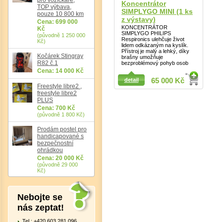
Koncentrátor
TOP výbava,
SIMPLYGO MINI (1 ks
pouze 10 800 km
z výstavy)
Cena: 699 000
KONCENTRÁTOR
Kč
SIMPLYGO PHILIPS
(původně 1 250 000
Respironics ulehčuje život
Kč)
lidem odkázaným na kyslík.
Přístroj je malý a lehký, díky
Kočárek Stingray
brašny umožňuje
R82 č.1
bezproblémový pohyb osob
Cena: 14 000 Kč
detail
65 000 Kč
Freestyle libre2 ,
freestyle libre2
Det
PLUS
Cena: 700 Kč
(původně 1 800 Kč)
Prodám postel pro
handicapované s
bezpečnostní
ohrádkou
Cena: 20 000 Kč
(původně 29 000
Kč)
Nebojte se
nás zeptat!
Tel.: +420 603 281 096