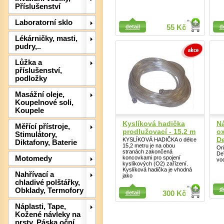
Příslušenství
Detail
Detail
Laboratorní sklo
detail
55 Kč
d
Lékárničky, masti,
pudry,..
Lůžka a
příslušenství,
podložky
Det
Masážní oleje,
Koupelnové soli,
Koupele
Kyslíková hadička
N
Měřící přístroje,
prodlužovací - 15,2 m
o
Stimulátory,
De
KYSLÍKOVÁ HADIČKA o délce
Diktafony, Baterie
15,2 metru je na obou
Or
stranách zakončená
DeV
koncovkami pro spojení
Motomedy
vo
kyslíkových (O2) zařízení.
Kyslíková hadička je vhodná
Nahřívací a
jako
chladivé polštářky,
Detail
d
Obklady, Termofory
detail
300 Kč
Detail
Náplasti, Tape,
Kožené návleky na
prsty, Páska oční