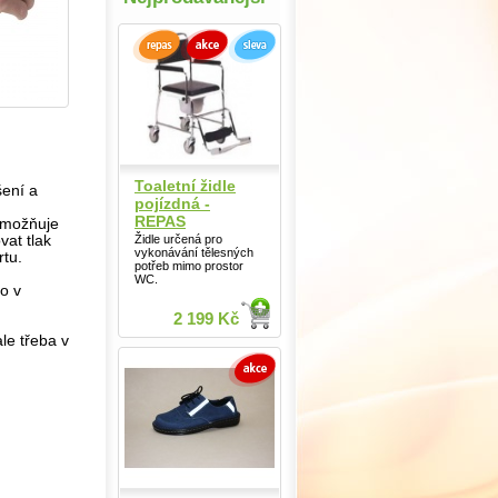
Toaletní židle
šení a
pojízdná -
REPAS
umožňuje
Židle určená pro
vat tlak
vykonávání tělesných
rtu.
potřeb mimo prostor
WC.
ko v
2 199 Kč
le třeba v