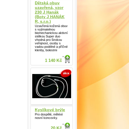
Dětská obuv
uzavřená, vzor
230 J Hanák
(Boty J HANÁK
R, s.r.o.)
Uzavřená kožená obuv
s vyjímatelnou
biomechanickou aktivní
stélkou Super duo
vhodná pro širokou
veřejnost, osoby s
vadou podélné a příčné
klenby, bolestmi
1 140 Kč
Kyslíkové brýle
Pro dospělé, měkké
nosní koncovky.
20 Kč