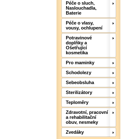
Péče o sluch,
Naslouchadla,
Baterie
Péče o vlasy,
vousy, ochlupení
Potravinové
doplňky a
Ošetřující
kosmetika
Pro maminky
Schodolezy
Sebeobsluha
Sterilizátory
Teploměry
Zdravotní, pracovní
a rehabilitační
obuv, nesmeky
Zvedáky