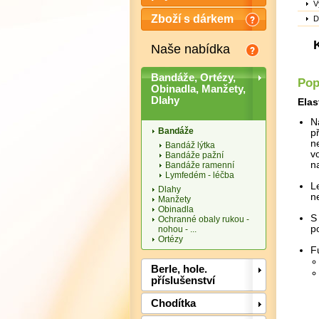
V
Zboží s dárkem
D
Naše nabídka
Bandáže, Ortézy,
Pop
Obinadla, Manžety,
Dlahy
Elas
N
Bandáže
p
n
Bandáž lýtka
v
Bandáže pažní
n
Bandáže ramenní
Lymfedém - léčba
L
Dlahy
n
Manžety
Obinadla
S
Ochranné obaly rukou -
po
nohou - ...
Ortézy
F
Berle, hole.
příslušenství
Chodítka