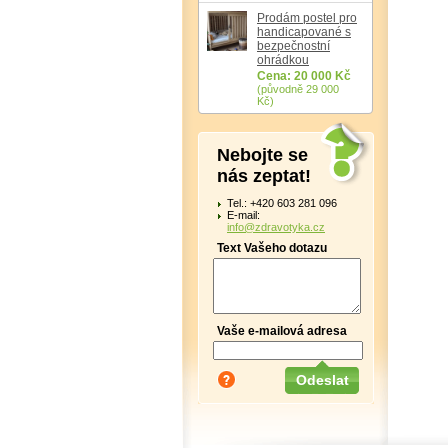
Prodám postel pro
handicapované s
bezpečnostní
ohrádkou
Cena: 20 000 Kč
(původně 29 000
Kč)
Nebojte se
nás zeptat!
Tel.: +420 603 281 096
E-mail:
info@zdravotyka.cz
Text Vašeho dotazu
Vaše e-mailová adresa