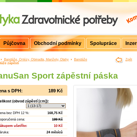
Půjčovna
Obchodní podmínky
Spolupráce
Inze
>
Bandáže, Ortézy, Obinadla, Manžety, Dlahy
>
Bandáže
>
Zpět
áže zápěstí
nuSan Sport zápěstní páska
ena s DPH:
189 Kč
elikost (obvod zápěstí [cm]):
ena bez DPH 12 %:
168,75 Kč
oporučená cena:
199 Kč
ákupem ušetříte:
10 Kč
áruka:
24 měsíců