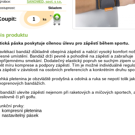
ýrobce:
SANOMED, spol. s r.o.
ostupnost:
Skladem
Koupit:
ks
is produktu
tická páska poskytuje cílenou úlevu pro zápěstí během sportu.
avlékací bandáž důkladně obepíná zápěstí a nabízí vysoký komfort no
řesné umístění. Bandáž drží pevně a pohodlně na zápěstí a zabraňuje
epříjemnému smekání. Dodatečný elastický popruh se suchým zipem 
olit míru komprese a podpory zápěstí. Tím je možné individuálně regulo
a zápěstí v závislosti na osobních preferencích a konkrétním druhu spo
ehká pletenina je obzvláště prodyšná a odolná a ruka se nepotí tolik ja
Detail
eoprenových bandážích.
 bandáží ulevíte zápěstí nejenom při raketových a míčových sportech, a
silovně či při golfu.
unkční prvky:
kompresní pletenina
nastavitelný pásek