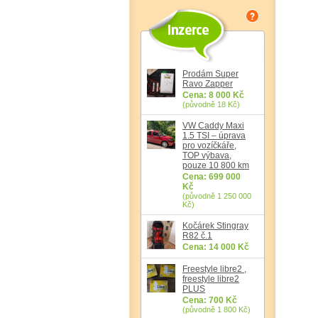
Prodám Super
Ravo Zapper
Cena: 8 000 Kč
(původně 18 Kč)
VW Caddy Maxi
1.5 TSI – úprava
pro vozíčkáře,
TOP výbava,
pouze 10 800 km
Cena: 699 000
Kč
(původně 1 250 000
Kč)
Kočárek Stingray
R82 č.1
Cena: 14 000 Kč
Freestyle libre2 ,
freestyle libre2
PLUS
Cena: 700 Kč
(původně 1 800 Kč)