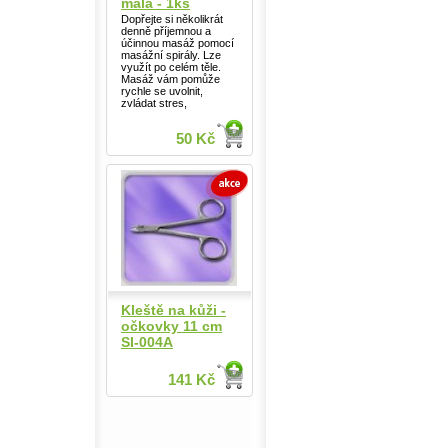
malá - 1ks
Dopřejte si několikrát
denně příjemnou a
účinnou masáž pomocí
masážní spirály. Lze
využít po celém těle.
Masáž vám pomůže
rychle se uvolnit,
zvládat stres,
50 Kč
Kleště na kůži -
očkovky 11 cm
SI-004A
141 Kč