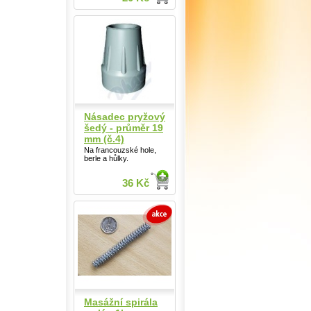
Násadec pryžový
šedý - průměr 19
mm (č.4)
Na francouzské hole,
berle a hůlky.
36 Kč
Masážní spirála