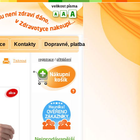
velikost písma
rce
Kontakty
Dopravné, platba
registrace
/
přihlášení
Tisknout
Nákupní košík
Nejprodávanější