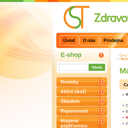
3
2
1
Úvod
O nás
Prodejna
E-shop
Úvod
Band
Ma
Novinky
C
Akční zboží
V
Skladem
C
Repasované
D
N
Hrazené
Z
pojišťovnou