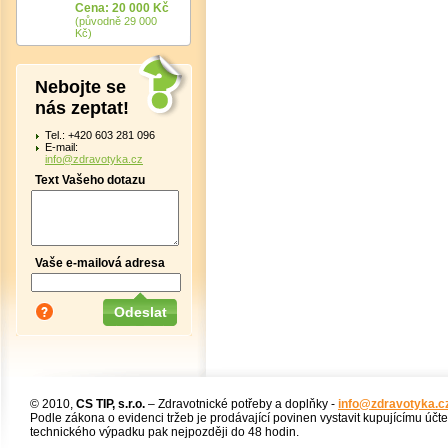
Cena: 20 000 Kč
(původně 29 000
Kč)
Nebojte se
nás zeptat!
Tel.: +420 603 281 096
E-mail:
info@zdravotyka.cz
Text Vašeho dotazu
Vaše e-mailová adresa
© 2010,
CS TIP, s.r.o.
– Zdravotnické potřeby a doplňky -
info@zdravotyka.c
Podle zákona o evidenci tržeb je prodávající povinen vystavit kupujícímu účt
technického výpadku pak nejpozději do 48 hodin.