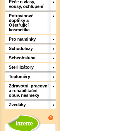
Péče o vlasy,
vousy, ochlupení
Det
Potravinové
doplňky a
Ošetřující
kosmetika
Pro maminky
Schodolezy
Sebeobsluha
Sterilizátory
Teploměry
Zdravotní, pracovní
a rehabilitační
obuv, nesmeky
Zvedáky
Det