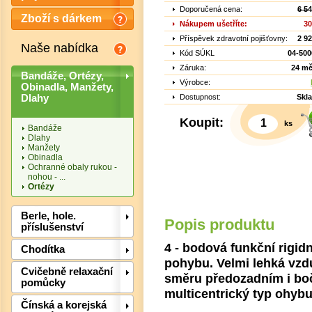
Doporučená cena:
6 5
Zboží s dárkem
Nákupem ušetříte:
30
Příspěvek zdravotní pojišťovny:
2 9
Naše nabídka
Kód SÚKL
04-500
Záruka:
24 mě
Bandáže, Ortézy,
Výrobce:
Obinadla, Manžety,
Dostupnost:
Skl
Dlahy
Koupit:
ks
Bandáže
Dlahy
Manžety
Obinadla
Ochranné obaly rukou -
nohou - ...
Ortézy
Berle, hole.
Popis produktu
příslušenství
4 - bodová funkční rigidn
Det
Chodítka
pohybu. Velmi lehká vzdu
Cvičebně relaxační
směru předozadním i bo
pomůcky
multicentrický typ ohyb
Čínská a korejská