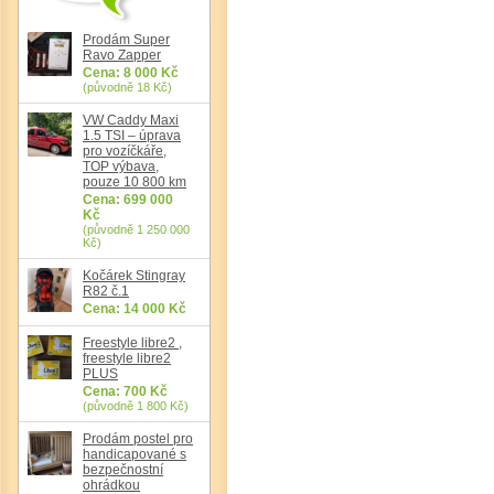
Prodám Super
Ravo Zapper
Cena: 8 000 Kč
(původně 18 Kč)
VW Caddy Maxi
1.5 TSI – úprava
pro vozíčkáře,
TOP výbava,
pouze 10 800 km
Cena: 699 000
Det
Kč
(původně 1 250 000
Kč)
Kočárek Stingray
R82 č.1
Cena: 14 000 Kč
Freestyle libre2 ,
freestyle libre2
PLUS
Cena: 700 Kč
(původně 1 800 Kč)
Prodám postel pro
handicapované s
bezpečnostní
ohrádkou