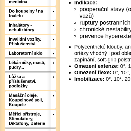
medicína
Indikace:
pooperační stavy (
Do koupelny / na
vazů)
toaletu
ruptury postranních
Inhalátory -
chronické nestabilit
nebulizátory
prevence hyperext
Invalidní vozíky,
Příslušenství
Polycentrické klouby, an
ortézy vhodný i pod oble
Laboratorní sklo
Det
zapínání, soft-grip polst
Lékárničky, masti,
Omezení extenze:
0°, 
pudry,..
Omezení flexe:
0°, 10°,
Lůžka a
Imobilizace:
0°, 10°, 20
příslušenství,
podložky
Masážní oleje,
Koupelnové soli,
Koupele
Měřící přístroje,
Stimulátory,
Diktafony, Baterie