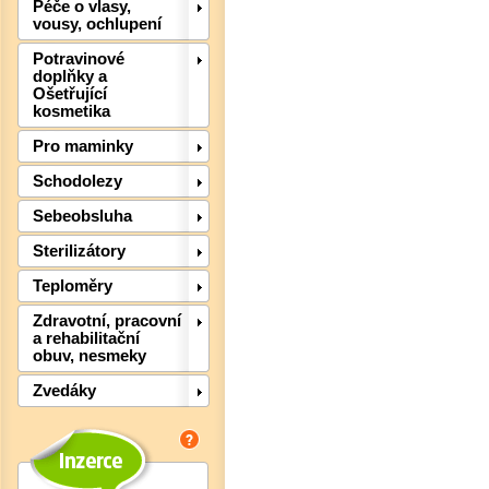
Péče o vlasy,
vousy, ochlupení
Potravinové
doplňky a
Ošetřující
kosmetika
Pro maminky
Schodolezy
Sebeobsluha
Det
Sterilizátory
Teploměry
Zdravotní, pracovní
a rehabilitační
obuv, nesmeky
Zvedáky