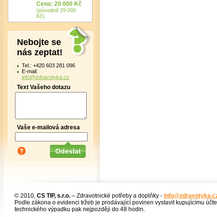
Cena: 20 000 Kč
(původně 29 000
Kč)
Nebojte se
nás zeptat!
Tel.: +420 603 281 096
E-mail:
info@zdravotyka.cz
Text Vašeho dotazu
Vaše e-mailová adresa
© 2010,
CS TIP, s.r.o.
– Zdravotnické potřeby a doplňky -
info@zdravotyka.c
Podle zákona o evidenci tržeb je prodávající povinen vystavit kupujícímu účt
technického výpadku pak nejpozději do 48 hodin.