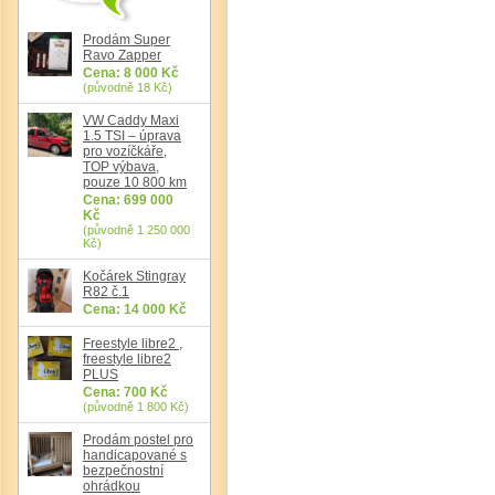
Prodám Super
Ravo Zapper
Cena: 8 000 Kč
(původně 18 Kč)
Det
VW Caddy Maxi
1.5 TSI – úprava
pro vozíčkáře,
TOP výbava,
pouze 10 800 km
Cena: 699 000
Kč
(původně 1 250 000
Kč)
Kočárek Stingray
R82 č.1
Cena: 14 000 Kč
Freestyle libre2 ,
freestyle libre2
PLUS
Cena: 700 Kč
(původně 1 800 Kč)
Prodám postel pro
handicapované s
bezpečnostní
ohrádkou