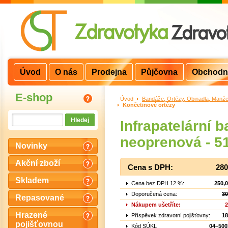
Úvod
O nás
Prodejna
Půjčovna
Obchodn
E-shop
Úvod
>
Bandáže, Ortézy, Obinadla, Manže
Končetinové ortézy
Infrapatelární 
neoprenová - 5
Novinky
Akční zboží
Cena s DPH:
280
Skladem
Cena bez DPH 12 %:
250,
Doporučená cena:
30
Repasované
Nákupem ušetříte:
2
Hrazené
Příspěvek zdravotní pojišťovny:
18
pojišťovnou
Kód SÚKL
04–500