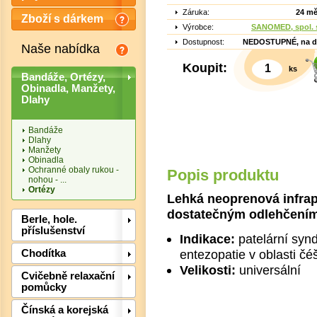
Záruka:
24 mě
Zboží s dárkem
Výrobce:
SANOMED, spol. s
Dostupnost:
NEDOSTUPNÉ, na d
Naše nabídka
Koupit:
ks
Bandáže, Ortézy,
Obinadla, Manžety,
Dlahy
Bandáže
Dlahy
Manžety
Obinadla
Ochranné obaly rukou -
Popis produktu
nohou - ...
Ortézy
Lehká neoprenová infrap
Det
dostatečným odlehčením
Berle, hole.
příslušenství
Indikace:
patelární syn
entezopatie v oblasti čé
Chodítka
Velikosti:
universální
Cvičebně relaxační
pomůcky
Čínská a korejská