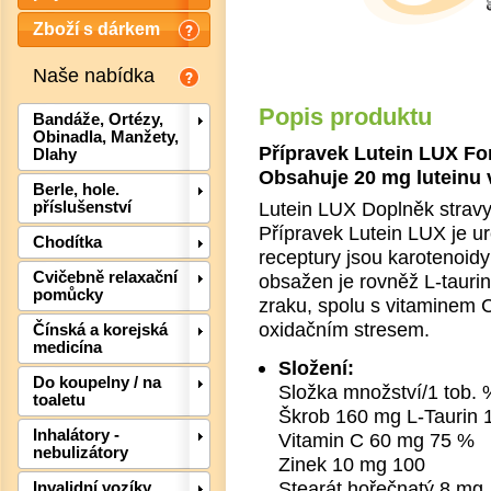
Zboží s dárkem
Naše nabídka
Popis produktu
Bandáže, Ortézy,
Obinadla, Manžety,
Přípravek Lutein LUX For
Dlahy
Obsahuje 20 mg luteinu v
Berle, hole.
Lutein LUX Doplněk stravy
příslušenství
Přípravek Lutein LUX je u
Chodítka
receptury jsou karotenoidy
Cvičebně relaxační
obsažen je rovněž L-tauri
pomůcky
zraku, spolu s vitaminem C
oxidačním stresem.
Čínská a korejská
medicína
Složení:
Do koupelny / na
Složka množství/1 tob.
toaletu
Det
Škrob 160 mg L-Taurin
Inhalátory -
Vitamin C 60 mg 75 %
nebulizátory
Zinek 10 mg 100
Stearát hořečnatý 8 mg
Invalidní vozíky,