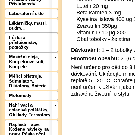
Příslušenství
Lutein 20 mg
Beta karoten 3 mg
Laboratorní sklo
Kyselina listová 400 ug
Lékárničky, masti,
Zeaxantin 350µg
pudry,..
Vitamin D 10 µg 200
Lůžka a
Obal tobolky - želatina
příslušenství,
podložky
Dávkování:
1 – 2 tobolky 
Det
Masážní oleje,
Hmotnost obsahu:
25,6 g
Koupelnové soli,
Není určeno pro děti do 3
Koupele
dávkování. Ukládejte mimo
Měřící přístroje,
teplotě 5 - 25 °C. Chraňt
Stimulátory,
Diktafony, Baterie
není určen k užívání jako
zdravého životního stylu.
Motomedy
Nahřívací a
chladivé polštářky,
Obklady, Termofory
Náplasti, Tape,
Kožené návleky na
prsty, Páska oční