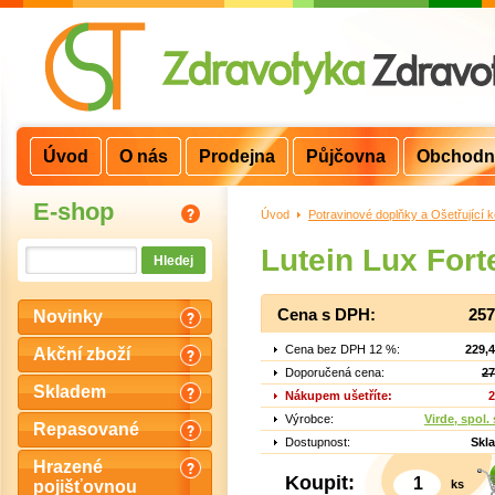
Úvod
O nás
Prodejna
Půjčovna
Obchodn
E-shop
Úvod
>
Potravinové doplňky a Ošetřující 
Lutein Lux Fort
Cena s DPH:
257
Novinky
Cena bez DPH 12 %:
229,
Akční zboží
Doporučená cena:
27
Skladem
Nákupem ušetříte:
2
Výrobce:
Virde, spol. 
Repasované
Dostupnost:
Skl
Hrazené
Koupit:
ks
pojišťovnou