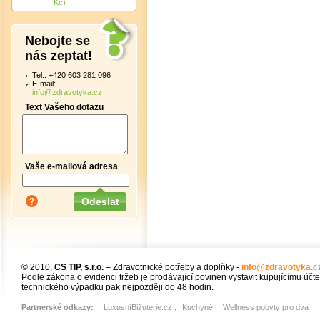
Kč)
Nebojte se
nás zeptat!
Tel.: +420 603 281 096
E-mail:
info@zdravotyka.cz
Text Vašeho dotazu
Vaše e-mailová adresa
© 2010,
CS TIP, s.r.o.
– Zdravotnické potřeby a doplňky -
info@zdravotyka.c
Podle zákona o evidenci tržeb je prodávající povinen vystavit kupujícímu účt
technického výpadku pak nejpozději do 48 hodin.
Partnerské odkazy:
LuxusníBižuterie.cz
,
Kuchyně
,
Wellness pobyty pro dva