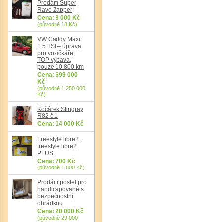
Prodám Super
Ravo Zapper
Det
Cena: 8 000 Kč
(původně 18 Kč)
VW Caddy Maxi
1.5 TSI – úprava
pro vozíčkáře,
TOP výbava,
pouze 10 800 km
Cena: 699 000
Kč
(původně 1 250 000
Kč)
Kočárek Stingray
R82 č.1
Cena: 14 000 Kč
Freestyle libre2 ,
freestyle libre2
PLUS
Cena: 700 Kč
(původně 1 800 Kč)
Prodám postel pro
handicapované s
bezpečnostní
ohrádkou
Cena: 20 000 Kč
(původně 29 000