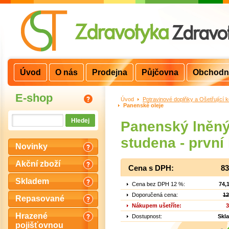
Úvod
O nás
Prodejna
Půjčovna
Obchodn
E-shop
Úvod
>
Potravinové doplňky a Ošetřující 
Panenské oleje
Panenský lněný 
studena - první 
Novinky
Akční zboží
Cena s DPH:
83
Skladem
Cena bez DPH 12 %:
74,
Doporučená cena:
12
Repasované
Nákupem ušetříte:
3
Hrazené
Dostupnost:
Skl
pojišťovnou