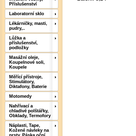
Příslušenství
Laboratorní sklo
Lékárničky, masti,
pudry,..
Lůžka a
příslušenství,
podložky
Masážní oleje,
Koupelnové soli,
Det
Koupele
Měřící přístroje,
Stimulátory,
Diktafony, Baterie
Motomedy
Nahřívací a
chladivé polštářky,
Obklady, Termofory
Náplasti, Tape,
Kožené návleky na
prsty, Páska oční