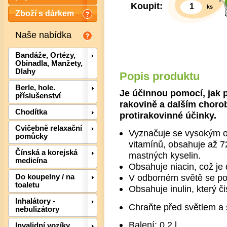
Koupit:
ks
Zboží s dárkem
Naše nabídka
Bandáže, Ortézy,
Obinadla, Manžety,
Dlahy
Popis produktu
Berle, hole.
Je účinnou pomocí, jak p
příslušenství
rakovině a dalším choro
Chodítka
protirakovinné účinky.
Cvičebně relaxační
Vyznačuje se vysokým ob
pomůcky
vitamínů, obsahuje až 
Det
Čínská a korejská
mastných kyselin.
medicína
Obsahuje niacin, což je
V odborném světě se pov
Do koupelny / na
toaletu
Obsahuje inulin, který či
Inhalátory -
Chraňte před světlem a 
nebulizátory
Balení: 0,2 l
Invalidní vozíky,