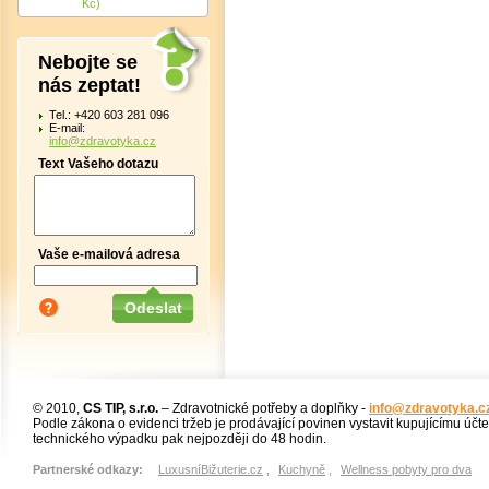
Kč)
Nebojte se
nás zeptat!
Tel.: +420 603 281 096
E-mail:
info@zdravotyka.cz
Text Vašeho dotazu
Vaše e-mailová adresa
© 2010,
CS TIP, s.r.o.
– Zdravotnické potřeby a doplňky -
info@zdravotyka.c
Podle zákona o evidenci tržeb je prodávající povinen vystavit kupujícímu účt
technického výpadku pak nejpozději do 48 hodin.
Partnerské odkazy:
LuxusníBižuterie.cz
,
Kuchyně
,
Wellness pobyty pro dva