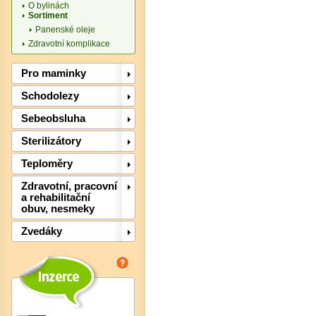
O bylinách
Sortiment
Panenské oleje
Zdravotní komplikace
Pro maminky
Det
Schodolezy
Sebeobsluha
Sterilizátory
Teploměry
Zdravotní, pracovní
a rehabilitační
obuv, nesmeky
Zvedáky
Det