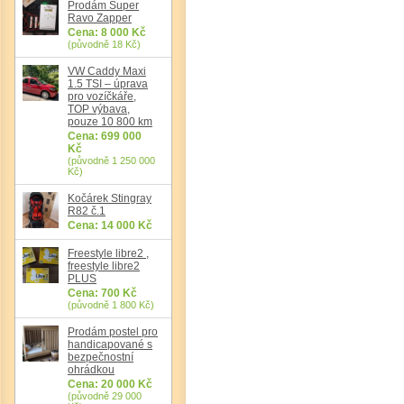
Prodám Super
Ravo Zapper
Cena: 8 000 Kč
(původně 18 Kč)
VW Caddy Maxi
1.5 TSI – úprava
pro vozíčkáře,
TOP výbava,
pouze 10 800 km
Cena: 699 000
Kč
(původně 1 250 000
Kč)
Kočárek Stingray
R82 č.1
Cena: 14 000 Kč
Freestyle libre2 ,
freestyle libre2
PLUS
Cena: 700 Kč
(původně 1 800 Kč)
Prodám postel pro
handicapované s
bezpečnostní
ohrádkou
Cena: 20 000 Kč
(původně 29 000