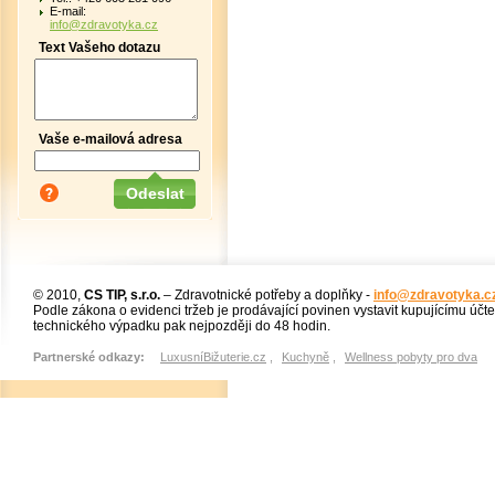
E-mail:
info@zdravotyka.cz
Text Vašeho dotazu
Vaše e-mailová adresa
© 2010,
CS TIP, s.r.o.
– Zdravotnické potřeby a doplňky -
info@zdravotyka.c
Podle zákona o evidenci tržeb je prodávající povinen vystavit kupujícímu účt
technického výpadku pak nejpozději do 48 hodin.
Partnerské odkazy:
LuxusníBižuterie.cz
,
Kuchyně
,
Wellness pobyty pro dva