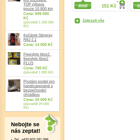
Detail
Detail
TOP výbava,
detail
151 Kč
d
pouze 10 800 km
Cena: 699 000
Kč
Zobrazit vše
(původně 1 250 000
Kč)
Kočárek Stingray
R82 č.1
Cena: 14 000 Kč
Freestyle libre2 ,
freestyle libre2
PLUS
Cena: 700 Kč
(původně 1 800 Kč)
Prodám postel pro
handicapované s
bezpečnostní
ohrádkou
Cena: 20 000 Kč
(původně 29 000
Kč)
Nebojte se
nás zeptat!
Tel.: +420 603 281 096