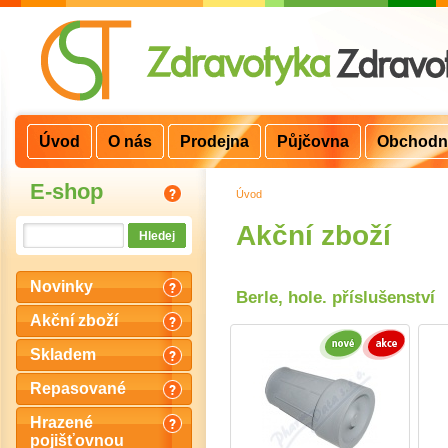
Úvod
O nás
Prodejna
Půjčovna
Obchodn
E-shop
Úvod
>
Akční zboží
Novinky
Berle, hole. příslušenství
Akční zboží
Skladem
Repasované
Hrazené
pojišťovnou