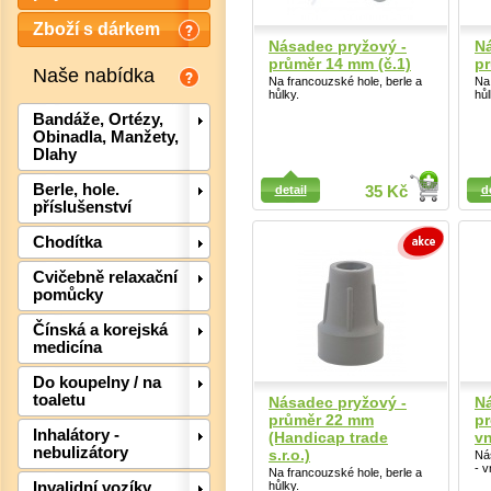
Zboží s dárkem
Násadec pryžový -
Ná
průměr 14 mm (č.1)
pr
Naše nabídka
Na francouzské hole, berle a
Na 
hůlky.
hůl
Bandáže, Ortézy,
Obinadla, Manžety,
Dlahy
Detail
Detail
Berle, hole.
detail
35 Kč
d
příslušenství
Chodítka
Cvičebně relaxační
pomůcky
Čínská a korejská
medicína
Det
Do koupelny / na
toaletu
Násadec pryžový -
N
průměr 22 mm
pr
Inhalátory -
(Handicap trade
vn
nebulizátory
s.r.o.)
Ná
- v
Na francouzské hole, berle a
hůlky.
Invalidní vozíky,