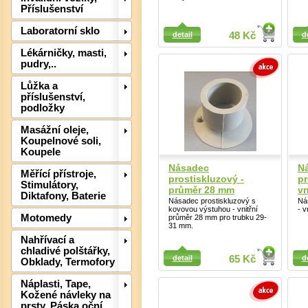
Příslušenství
Detail
Detail
Laboratorní sklo
detail
48 Kč
d
Lékárničky, masti,
pudry,..
Lůžka a
příslušenství,
podložky
Masážní oleje,
Koupelnové soli,
Det
Koupele
Násadec
N
Měřící přístroje,
prostiskluzový -
pr
Stimulátory,
průměr 28 mm
vn
Diktafony, Baterie
Násadec prostiskluzový s
Ná
kovovou výstuhou - vnitřní
- v
Motomedy
průměr 28 mm pro trubku 29-
31 mm.
Nahřívací a
Detail
Detail
chladivé polštářky,
detail
65 Kč
d
Obklady, Termofory
Náplasti, Tape,
Kožené návleky na
prsty, Páska oční