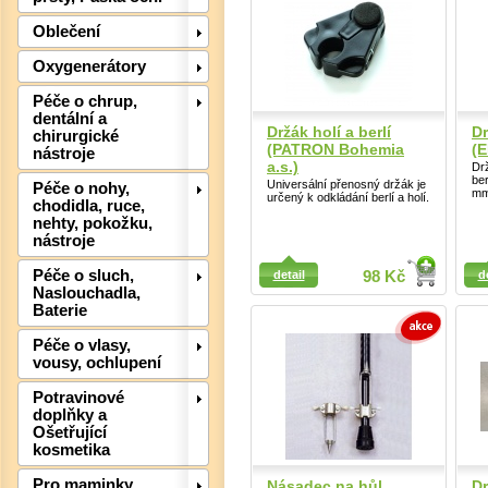
Det
Oblečení
Oxygenerátory
Péče o chrup,
dentální a
Držák holí a berlí
Dr
chirurgické
(PATRON Bohemia
(E
nástroje
a.s.)
Dr
ber
Universální přenosný držák je
Péče o nohy,
mm
určený k odkládání berlí a holí.
chodidla, ruce,
nehty, pokožku,
nástroje
Detail
Detail
Péče o sluch,
detail
98 Kč
d
Naslouchadla,
Det
Baterie
Péče o vlasy,
vousy, ochlupení
Potravinové
doplňky a
Ošetřující
kosmetika
Pro maminky
Násadec na hůl
Dr