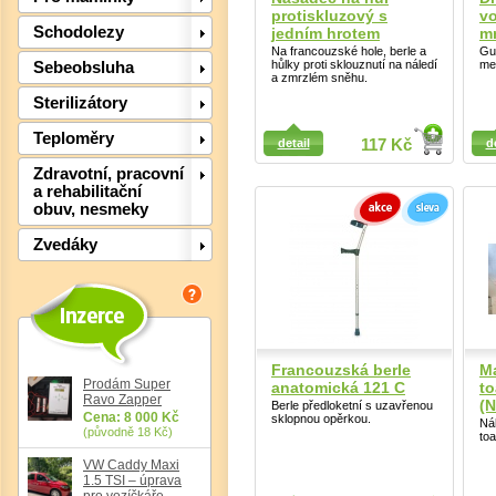
protiskluzový s
vo
Schodolezy
jedním hrotem
mm
Na francouzské hole, berle a
Gu
hůlky proti sklouznutí na náledí
me
Sebeobsluha
a zmrzlém sněhu.
Sterilizátory
Detail
Teploměry
Detail
detail
117 Kč
d
Det
Zdravotní, pracovní
a rehabilitační
obuv, nesmeky
Zvedáky
Francouzská berle
Ma
Prodám Super
anatomická 121 C
to
Ravo Zapper
(N
Berle předloketní s uzavřenou
Cena: 8 000 Kč
sklopnou opěrkou.
Ná
(původně 18 Kč)
to
Det
VW Caddy Maxi
1.5 TSI – úprava
pro vozíčkáře,