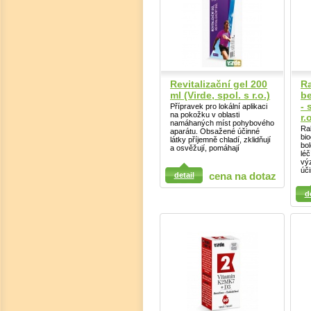
Revitalizační gel 200
Ra
ml (Virde, spol. s r.o.)
b
- 
Přípravek pro lokální aplikaci
na pokožku v oblasti
r.
namáhaných míst pohybového
Ra
aparátu. Obsažené účinné
bio
látky příjemně chladí, zklidňují
bol
a osvěžují, pomáhají
léč
vý
Detail
úči
detail
cena na dotaz
Detail
d