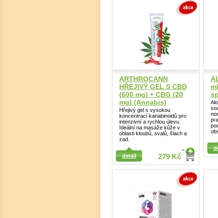
ARTHROCANN
A
HŘEJIVÝ GEL S CBD
ml
(600 mg) + CBG (20
sp
mg) (Annabis)
Alo
sou
Hřejivý gel s vysokou
no
koncentrací kanabinoidů pro
pra
intenzivní a rychlou úlevu.
po
Ideální na masáže kůže v
ob
oblasti kloubů, svalů, šlach a
zad.
Detail
Detail
d
detail
279 Kč