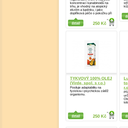
koncentrací kanabinoidů na
stř
trhu, je vhodný na atopický
kůž
ekzém a lupénku, i jako
Detail
doplňková péče o pokožku při
Detail
d
detail
250 Kč
TYKVOVÝ 100% OLEJ
Lu
(Virde, spol. s r.o.)
to
r.
Posiluje adaptabilitu na
fyzickou i psychickou zátěž
Pří
organismu.
ur
Ob
tob
Detail
Detail
detail
250 Kč
d