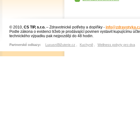
© 2010,
CS TIP, s.r.o.
– Zdravotnické potřeby a doplňky -
info@zdravotyka.c
Podle zákona o evidenci tržeb je prodávající povinen vystavit kupujícímu účt
technického výpadku pak nejpozději do 48 hodin.
Partnerské odkazy:
LuxusníBižuterie.cz
,
Kuchyně
,
Wellness pobyty pro dva