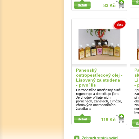
d
detail
83 Kč
Detail
Panenský
P
ostropestřecový olej -
sl
Lisovaný za studena
Li
- první lis
- 
Ostropestřec mariánský silně
Zp
regeneruje a detoxikuje játra.
za
Je vhodný při jaterních
pří
poruchách, zánětech, cirhóze,
obs
vředových onemocněních
zi
žaludku a
ne
kys
Detail
Detail
detail
119 Kč
d
Zobrazit stránkování