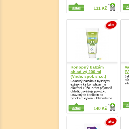
Detail
d
Detail
detail
131 Kč
Konopný balzám
Va
chladivý 200 ml
(V
(Virde, spol. s r.o.)
Ja
půs
Chladivý balzám s bylinnými
žil
extrakty ke komplexnímu
ošetření kůže. Krém příjemně
chladí, osvěžuje pokožku
unavených končetin po
fyzickém výkonu. Blahodárně
Detail
Detail
d
detail
140 Kč