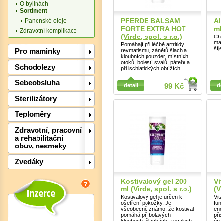
O bylinách
Sortiment
PFERDE BALSAM
Al
Panenské oleje
FORTE EXTRA HOT
ml
Zdravotní komplikace
(Virde, spol. s r.o.)
Ch
ma
Pomáhají při léčbě artritidy,
šíj
Pro maminky
revmatismu, zánětů šlach a
kloubních pouzder, místních
otoků, bolestí svalů, páteře a
Det
Schodolezy
při ischiatických obtížích.
Detail
Detail
Sebeobsluha
detail
99 Kč
d
Sterilizátory
Teploměry
Zdravotní, pracovní
a rehabilitační
obuv, nesmeky
Zvedáky
Kostivalový gel 200
Vi
ml (Virde, spol. s r.o.)
(V
Kostivalový gel je určen k
Vi
ošetření pokožky. Je
fun
všeobecně známo, že kostival
en
pomáhá při bolavých
při
kloubech, šlachách a svalech
ún