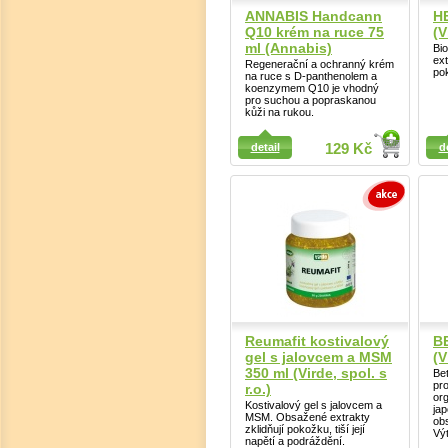
ANNABIS Handcann
H
Q10 krém na ruce 75
(V
ml (Annabis)
Bio
ext
Regenerační a ochranný krém
po
na ruce s D-panthenolem a
koenzymem Q10 je vhodný
pro suchou a popraskanou
kůži na rukou.
Detail
Detail
detail
129 Kč
d
Reumafit kostivalový
B
gel s jalovcem a MSM
(V
350 ml (Virde, spol. s
Be
pr
r.o.)
or
Kostivalový gel s jalovcem a
ja
MSM. Obsažené extrakty
obs
zklidňují pokožku, tiší její
Vý
napětí a podráždění.