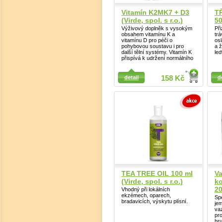
Vitamín K2MK7 + D3
T
(Virde, spol. s r.o.)
50
Výživový doplněk s vysokým
Při
obsahem vitamínu K a
trá
vitamínu D pro péči o
osl
pohybovou soustavu i pro
a ž
další tělní systémy. Vitamín K
led
přispívá k udržení normálního
Detail
Detail
detail
158 Kč
d
TEA TREE OIL 100 ml
Va
(Virde, spol. s r.o.)
ko
2
Vhodný při lokálních
ekzémech, oparech,
Spe
bradavicích, výskytu plísní.
je
vaz
pro
hr