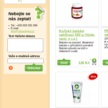
Kč)
Nebojte se
nás zeptat!
Tel.: +420 603 281 096
E-mail:
Koňský balzám
P
info@zdravotyka.cz
zahřívací 350 g (Virde,
ml
Text Vašeho dotazu
spol. s r.o.)
20%
je 
Balzám na mazání. Bioaktivní
vý
balzám z přírodních extraktů.
úči
Balzám působí na kůži v
oblastech svalů.
Vaše e-mailová adresa
Detail
Detail
detail
126 Kč
d