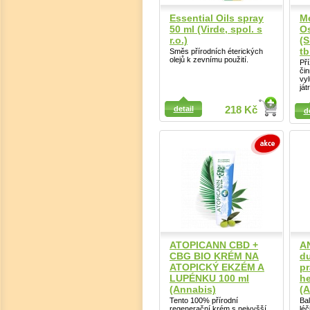
Essential Oils spray
M
50 ml (Virde, spol. s
Os
r.o.)
(S
tb
Směs přírodních éterických
olejů k zevnímu použití.
Př
čin
vyl
ját
Detail
Detail
detail
218 Kč
d
ATOPICANN CBD +
A
CBG BIO KRÉM NA
du
ATOPICKÝ EKZÉM A
pr
LUPÉNKU 100 ml
he
(Annabis)
(A
Tento 100% přírodní
Ba
regenerační krém s nejvyšší
léč