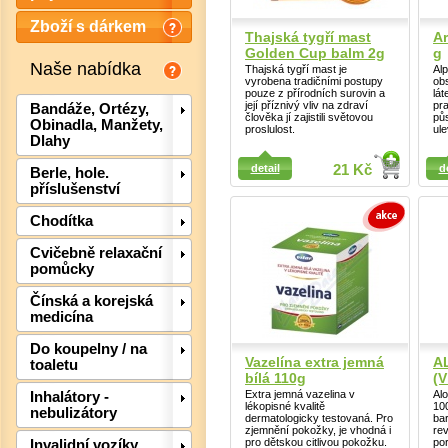
Zboží s dárkem
Thajská tygří mast
Ar
Golden Cup balm 2g
g
Naše nabídka
Thajská tygří mast je
Alp
vyrobena tradičními postupy
ob
pouze z přírodních surovin a
lát
její příznivý vliv na zdraví
pra
Bandáže, Ortézy,
člověka jí zajistili světovou
půs
Obinadla, Manžety,
proslulost.
ule
Dlahy
Detail
Detail
detail
21 Kč
d
Berle, hole.
příslušenství
Chodítka
Cvičebně relaxační
pomůcky
Čínská a korejská
Det
medicína
Do koupelny / na
Vazelína extra jemná
A
toaletu
bílá 110g
(V
Extra jemná vazelina v
Al
Inhalátory -
lékopisné kvalitě
10
nebulizátory
dermatologicky testovaná. Pro
bar
zjemnění pokožky, je vhodná i
rev
pro dětskou citlivou pokožku.
po
Invalidní vozíky,