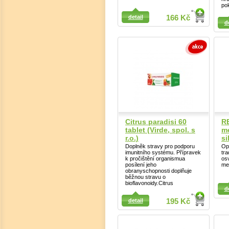
po
Detail
Detail
detail
166 Kč
d
Citrus paradisi 60
R
tablet (Virde, spol. s
m
r.o.)
si
Doplněk stravy pro podporu
Opo
imunitního systému. Přípravek
tra
k pročištění organismua
os
posílení jeho
me
obranyschopnosti doplňuje
běžnou stravu o
Detail
Detail
bioflavonoidy.Citrus
d
detail
195 Kč