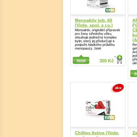
Menoaktiv tob. 60
A
(Virde, spol. s r.o.)
F
CB
Menoaktiv, originální přípravek
pro ženy středního věku,
ko
obsahuje jedinečný komplex
(A
bylin, který jej předurčuje k
podpoře hladkého průběhu
Re
menopauzy. Jetel
ge
Art
je
Detail
při
detail
355 Kč
úl
Detail
d
Chillies Active (Virde,
Ze