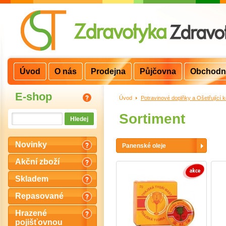
Úvod
O nás
Prodejna
Půjčovna
Obchodn
E-shop
Úvod
>
Potravinové doplňky a Ošetřující 
Sortiment
Novinky
Panenské oleje
Akční zboží
Skladem
Repasované
Hrazené
pojišťovnou