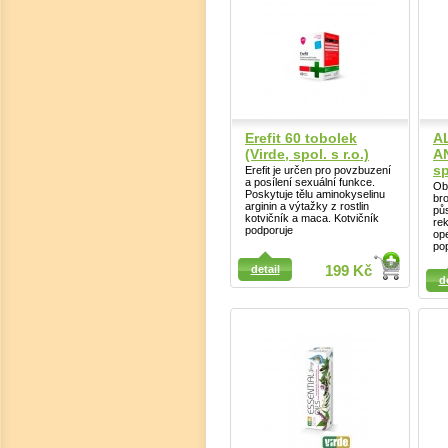
Erefit 60 tobolek
A
(Virde, spol. s r.o.)
A
sp
Erefit je určen pro povzbuzení
a posílení sexuální funkce.
Ob
Poskytuje tělu aminokyselinu
bro
arginin a výtažky z rostlin
pů
kotvičník a maca. Kotvičník
re
podporuje
op
po
Detail
Detail
detail
199 Kč
d