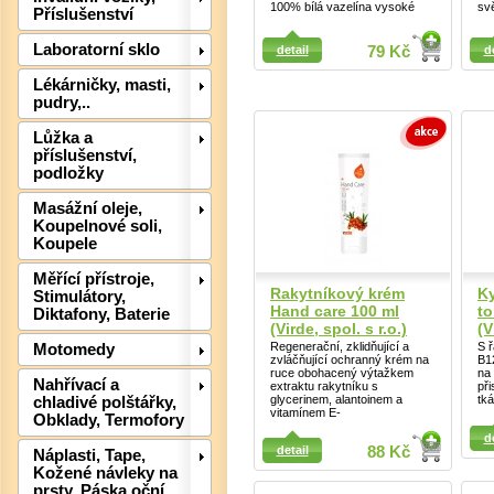
100% bílá vazelína vysoké
svě
Příslušenství
Detail
Laboratorní sklo
detail
79 Kč
d
Detail
Lékárničky, masti,
pudry,..
Lůžka a
příslušenství,
podložky
Masážní oleje,
Koupelnové soli,
Det
Koupele
Měřící přístroje,
Rakytníkový krém
Ky
Stimulátory,
Hand care 100 ml
to
Diktafony, Baterie
(Virde, spol. s r.o.)
(V
Regenerační, zklidňující a
S ř
Motomedy
zvláčňující ochranný krém na
B12
ruce obohacený výtažkem
na
Nahřívací a
extraktu rakytníku s
př
glycerinem, alantoinem a
tká
chladivé polštářky,
vitamínem E-
Obklady, Termofory
Detail
Detail
d
detail
88 Kč
Náplasti, Tape,
Kožené návleky na
prsty, Páska oční