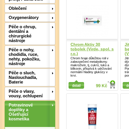
Det
Oblečení
Oxygenerátory
Péče o chrup,
dentální a
chirurgické
nástroje
Chrom Aktiv 30
Ji
tobolek (Virde, spol. s
b
Péče o nohy,
r.o.)
(V
chodidla, ruce,
Chrom hraje důležitou roli v
Jit
nehty, pokožku,
zabezpečení metabolismu
dý
nástroje
makroživin, tj, cukrů, tuků a
dýc
bílkovin, přispívá k udržování
Pod
normální hladiny glukózy v
trá
Péče o sluch,
krvi.
pos
Naslouchadla,
Detail
Baterie
Detail
Det
detail
99 Kč
d
Péče o vlasy,
vousy, ochlupení
Potravinové
doplňky a
Ošetřující
kosmetika