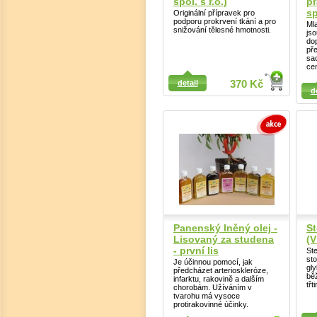
spol. s r.o.)
pr
sp
Originální přípravek pro
podporu prokrvení tkání a pro
Ml
snižování tělesné hmotnosti.
js
do
pře
sac
ce
Detail
Detail
detail
370 Kč
d
Panenský lněný olej -
St
Lisovaný za studena
(V
- první lis
Ste
sto
Je účinnou pomocí, jak
gly
předcházet arterioskleróze,
běž
infarktu, rakovině a dalším
třt
chorobám. Užíváním v
tvarohu má vysoce
protirakovinné účinky.
Detail